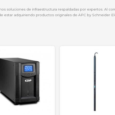
to Torre
e almacenamiento masivo o un servidor de base de datos 
léctricas.
tilizan computadoras con fuentes de poder de 850W o m
uz.
tra oficina de diseño en Medellín. Anteriormente, l
 esta UPS, la estabilidad ha sido total. La pantalla
 Medellín.
?
entregamos soluciones de infraestructura respaldadas 