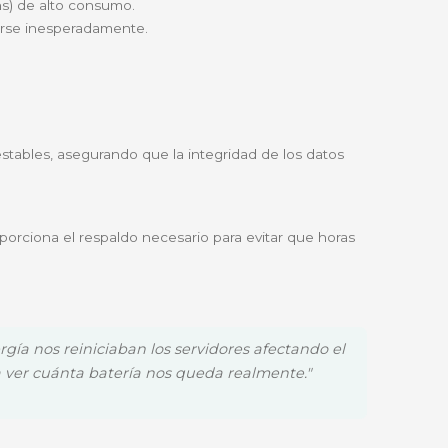
ece una autonomía de
4.2 minutos a plena carga
y hast
a planta eléctrica externa.
 periféricos simultáneamente. Aunque no incluye la tar
ón remota avanzada en el futuro.
uipos críticos:
VoIP.
trabajo (Workstations) de alto consumo.
que no pueden apagarse inesperadamente.