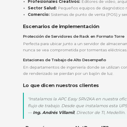
Capacidad y Rendimiento Real
Con una capacidad de
2000VA y 1600W
, 
media carga
, tiempo suficiente para reali
Gestión de Puertos y Tomas
La unidad cuenta con
4 tomas de salida 
fábrica, cuenta con una ranura inteligente (
¿Para quién es ideal?
La APC SRV2KA es la compañera perfecta pa
PYMES y Startups:
Para proteger servido
Profesionales Creativos:
Editores de vi
Sector Salud:
Pequeños equipos de diag
Comercio:
Sistemas de punto de venta (P
Escenarios de implementación