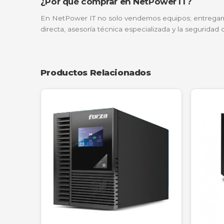
Protección de Servidores de Rack en Forma
Perfecta para ubicar junto a un servidor d
nunca se vea comprometida por tormentas e
Estaciones de Trabajo de Alto Desempeño
En departamentos de ingeniería donde se u
de renderizado se pierdan por un bajón de l
Lo que dicen nuestros clientes
"Instalamos la APC Easy SRV2KA en nues
flujo de trabajo. Desde que instalamos
—
Ing. Andrés Villamil
, Director de TI,
¿Por qué comprar en NetPower IT
En NetPower IT no solo vendemos equipos; 