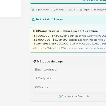
1
Pago seguro
Wompi
PS
Envío a todo Colombia
🇨🇴 Promo Tricolor — Obsequ
•
$1.000.000 – $4.999.999:
apunt
•
$5.000.000 – $9.999.999:
tecl
•
Superiores a $10.000.000:
aud
Válido del 1 al 31 de julio de 2026 o has
💳 Métodos de pago
🏦
Bancolombia