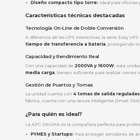
Si alguna vez has perdido datos críticos o h
diseñada para ofrecer la máxima tranquilidad
Energía pura y constante:
Gracias a su 
perturbación de la red eléctrica.
Ahorro inteligente:
Incorpora el modo e
reducir el consumo de energía y la factura
Control total e intuitivo:
No más adivinan
red eléctrica.
Diseño compacto tipo torre:
Ideal par
Características técnicas destaca
Tecnología On-Line de Doble Conversi
A diferencia de las UPS interactivas, la ser
tiempo de transferencia a batería
, prot