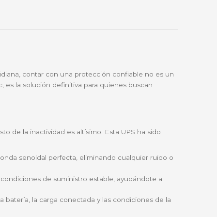
🔑
Bre-b
oda Colombia
Garantía incluida
son una realidad cotidiana, contar con una protección c
 Schneider Electric, es la solución definitiva para qui