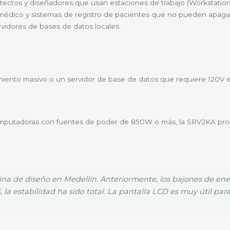
esta unidad es capaz de soportar cargas robustas. Ofr
zar cierres seguros o para que entre en funcionamiento un
reguladas NEMA 5-15R
, permitiendo conectar múltiples
Smart Slot) para que puedas agregarla si necesitas gesti
ra profesionales y empresas en Colombia que operan eq
res de archivos, routers, switchs y sistemas telefónicos 
deo, arquitectos y diseñadores que usan estaciones de 
nóstico médico y sistemas de registro de pacientes 
OS) y servidores de bases de datos locales.