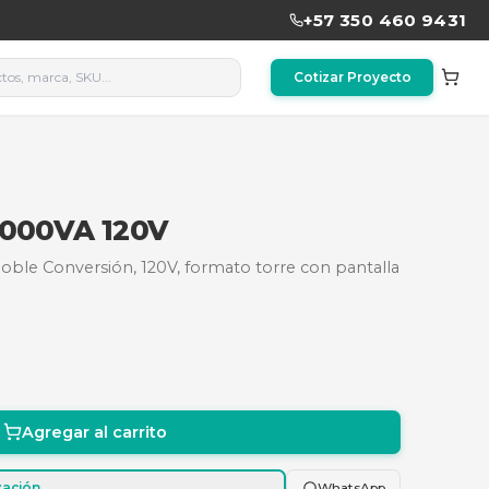
043369
 SRV2KA 2000VA 120V
1600W On-Line Doble Conversión, 120V, formato to