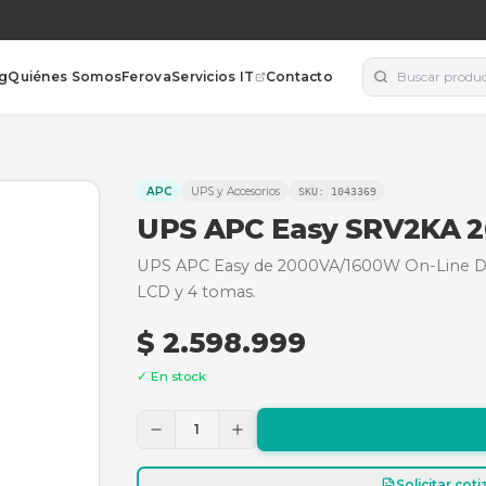
orías
Blog
Quiénes Somos
Ferova
Servicios IT
Contacto
A 120V
APC
UPS y Accesorios
SKU:
1
UPS APC Easy
UPS APC Easy de 2000VA/
LCD y 4 tomas.
$ 2.598.999
✓ En stock