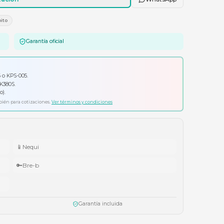
Agregar al carrito
Solicitar cotización
E
Tarjetas Crédito/Débito
Garantía oficial
io por tu compra
ador Klip Xtreme KPS-006 o KPS-005.
ado Logitech Pebble Keys 2 K380S.
ífonos Cubbit Studio (negro).
ta agotar existencias. Aplica también para cotizaciones.
Ver términos y condiciones
📱
Nequi