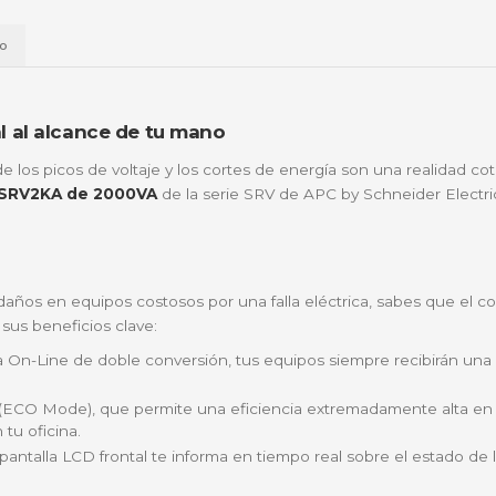
📱
Daviplata
💳
Wompi
Envío a t
a
Envío
presarial al alcance de tu mano
no, donde los picos de voltaje y los cortes de energía 
APC Easy SRV2KA de 2000VA
de la serie SRV de APC by
SRV2KA?