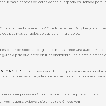
as sufrido daños en equipos costosos por una falla eléctri
 gracias a sus beneficios clave:
tecnología On-Line de doble conversión, tus equipos sie
cológico (ECO Mode), que permite una eficiencia extre
 de luz en tu oficina.
zas. Su pantalla LCD frontal te informa en tiempo real s
a oficinas pequeñas o centros de datos donde el espacio
das
ón
ie Easy UPS Online convierte la energía AC de la pared e
egiendo los equipos más sensibles de cualquier micro-co