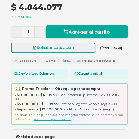
Litio de larga duración para montaje en rack, 12
6 tomas.
$ 4.844.077
✓ En stock
Agregar al carrito
1
Solicitar cotización
Whats
Pago seguro
Wompi
PSE
Tarjetas Crédito/Débito
Envío a todo Colombia
Garantía oficial
🇨🇴 Promo Tricolor — Obsequio por tu compra
•
$1.000.000 – $4.999.999:
apuntador Klip Xtreme KPS-006 o K