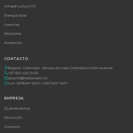
Unidad PDU vetical 2G para rack AP8932
PDU Vertical APC 0U Switched de 30A con 24 tomas NEMA 5-20R 
gestión remota avanzada.
$ 4.861.689
En stock
Agregar al carrito
🚚 Envío a toda Colombia
🛡️ Garantía incluida