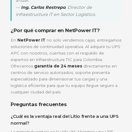
SRVSL2KRARK
opera de manera más eficiente a
temperaturas más altas que las UPS de plomo, lo 
la hace perfecta para gabinetes de red en bodega
oficinas sin aire acondicionado dedicado las 24 hor
Nodos de Telecomunicaciones
Para proveedores de servicios de internet (ISPs) e
Colombia, instalar esta UPS en sus nodos de rack
significa olvidarse del reemplazo de baterías por ca
una década, garantizando la continuidad del servic
incluso en zonas con redes eléctricas inestables d
120V.
Lo que dicen nuestros clientes
"Implementamos la serie de Litio de APC en
nuestros racks de servidores en Barranquilla