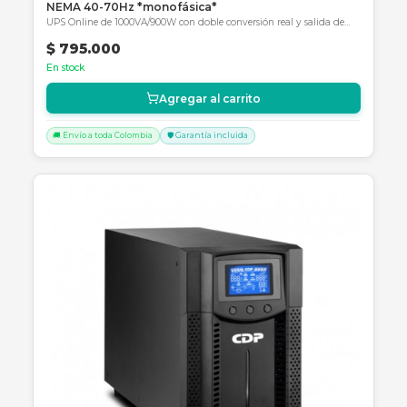
Sí, al ser On-Line de Doble Conversión, aísla
totalmente la carga de la red eléctrica, entregand
siempre 120V estables independientemente de si 
picos, caídas o ruidos en la línea.
¿Si se agotan las baterías después de los 8 a
son reemplazables?
Sí, APC ofrece kits de reemplazo de batería origina
para este modelo, aunque su ciclo de vida prolon
hace que este gasto se postergue significativame
Productos Relacionados