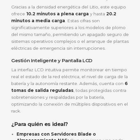
Esto es fundamental para centros de datos mode
en ciudades como Bogotá o Medellín, donde la
densidad de equipos por rack exige una eficiencia
energética superior sin desperdicio de calor.
Tecnología On-Line de Doble Conversión
A diferencia de las UPS interactivas, la tecnología
Line
convierte la corriente alterna (AC) en continu
(DC) y luego nuevamente a una onda senoidal
perfecta de AC. Esto significa que no hay tiempo 
transferencia (0 ms) ante un apagón; sus servidore
nunca sentirán la transición a batería, protegiendo
fuentes de poder sensibles y procesos de misión
crítica.
Autonomía Extendida en Formato Compact
Gracias a la densidad energética del Litio, este eq
ofrece
10.2 minutos a plena carga
y hasta
20.2