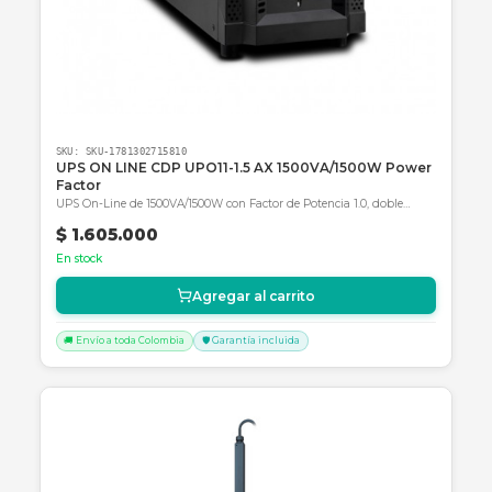
SKU:
SKU-1783704639879
Forza FDC-1000T 1K Onln UPS 1000VA/900W 120V 
NEMA 40-70Hz *monofásica*