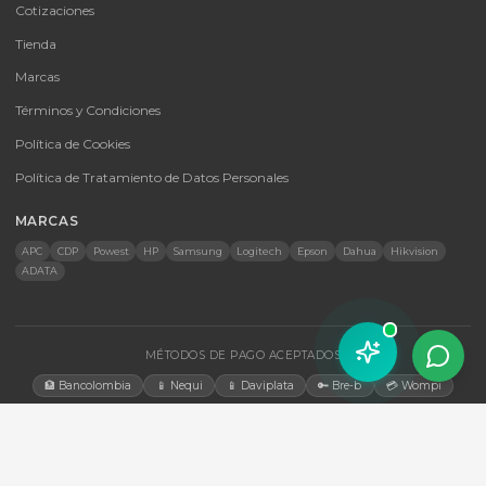
SKU:
1030170
Unidad PDU 2G para rack AP8841
PDU Monitoreada APC 2G, Vertical 0U, 208V, 30A, con 36 tomas C1
6 tomas C19 para gestión remota avanzada.
$ 3.305.410
En stock
Agregar al carrito
🚚 Envío a toda Colombia
🛡️ Garantía incluida