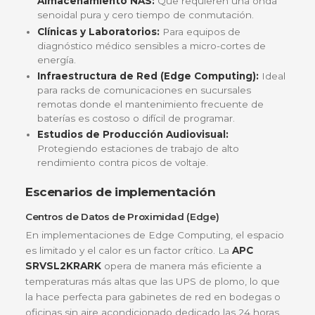
minutos a media carga
. Estas cifras son
significativamente superiores a los modelos de p
del mismo tamaño, permitiendo un apagado segu
sistemas operativos complejos o el arranque de pl
eléctricas de emergencia sin interrupciones.
Gestión Inteligente y Pantalla LCD
La interfaz LCD intuitiva permite monitorear en ti
real el estado de la red eléctrica, el nivel de carga 
batería y la autonomía restante. Además, cuenta 
tomas de salida reguladas
, todas protegidas co
sobretensiones y respaldadas por la batería,
optimizando la conexión de múltiples dispositivos 
rack.
¿Para quién es ideal?