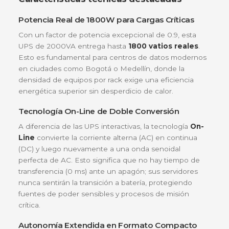
Tradicionalmente, las UPS han utilizado baterías de
ácido-plomo (VRLA), que son pesadas y tienen un
vida útil limitada. Al elegir el modelo
SRVSL2KRAR
estás invirtiendo en una tecnología que triplica la v
útil de las baterías convencionales. Mientras que 
UPS estándar requiere cambio de baterías cada 2 
años, las celdas de
Ión de Litio
de este equipo A
pueden durar hasta 8-10 años, reduciendo
drásticamente el Costo Total de Propiedad (TCO) y 
visitas técnicas de mantenimiento.
Características técnicas destacadas
Potencia Real de 1800W para Cargas Críticas
Con un factor de potencia excepcional de 0.9, est
UPS de 2000VA entrega hasta
1800 vatios reale