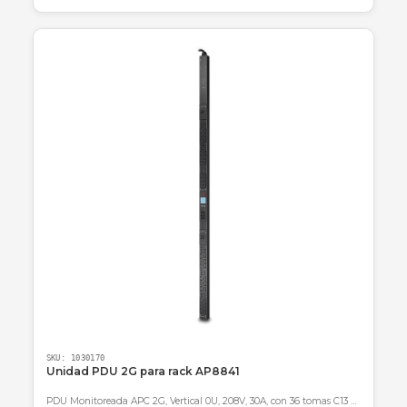
SKU:
SKU-1781302715810
UPS ON LINE CDP UPO11-1.5 AX 1500VA/1500W Pow
Factor
UPS On-Line de 1500VA/1500W con Factor de Potencia 1.0, doble
conversión real y 0ms de transferencia.
$ 1.605.000
En stock
Agregar al carrito
🚚 Envío a toda Colombia
🛡️ Garantía incluida