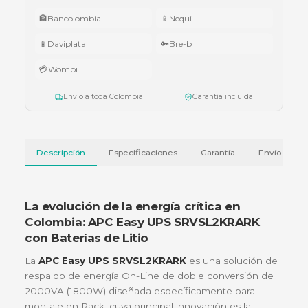
005.
•
$5.000.000 – $9.999.999:
teclado Logitech Pebble Keys 2 K380
•
Superiores a $10.000.000:
audífonos Cubbit Studio (negro).
Válido del 1 al 31 de julio de 2026 o hasta agotar existencias. Aplica también
cotizaciones.
Ver términos y condiciones
💳 Métodos de pago
🏦
Bancolombia
📱
Nequi
📱
Daviplata
🔑
Bre-b
💳
Wompi
Envío a toda Colombia
Garantía incluida
Descripción
Especificaciones
Garantía