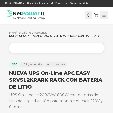
Envío GRATIS en Bogotá · Envío a todo Colombia · Garantía oficial
Inicio
/
Tienda
/
UPS y Accesorios
/
APC
UPS y Accesorios
SKU:
1062769
NUEVA UPS On-Line APC EASY
SRVSL2KRARK RACK CON BATER
DE LITIO
UPS On-Line de 2000VA/1800W con baterías d