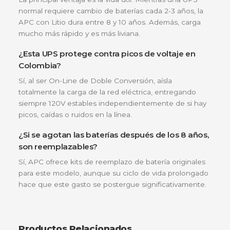
debido a que las baterías de plomo se
degradaban muy rápido por el calor. El
rendimiento de la SRVSL2KRARK ha sido
impecable; la autonomía se mantiene
constante y el ahorro en mantenimiento
preventivo ya se nota en el presupuesto
anual."
—
Ing. Carlos Restrepo
, Director de
Infraestructura IT en Sector Logístico.
¿Por qué comprar en NetPower IT?
En
NetPower IT
no solo vendemos cajas; entre
soluciones de continuidad operativa. Al adquirir t
APC con nosotros, cuentas con el respaldo de
expertos en infraestructura TIC para Colombia.