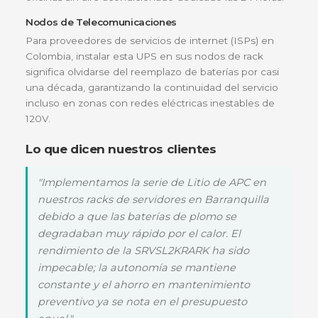
Empresas con Servidores Blade o
Almacenamiento NAS:
Que requieren una on
senoidal pura y cero tiempo de conmutación.
Clínicas y Laboratorios:
Para equipos de
diagnóstico médico sensibles a micro-cortes de
energía.
Infraestructura de Red (Edge Computing):
I
para racks de comunicaciones en sucursales
remotas donde el mantenimiento frecuente de
baterías es costoso o difícil de programar.
Estudios de Producción Audiovisual:
Protegiendo estaciones de trabajo de alto
rendimiento contra picos de voltaje.
Escenarios de implementación
Centros de Datos de Proximidad (Edge)
En implementaciones de Edge Computing, el esp
es limitado y el calor es un factor crítico. La
APC