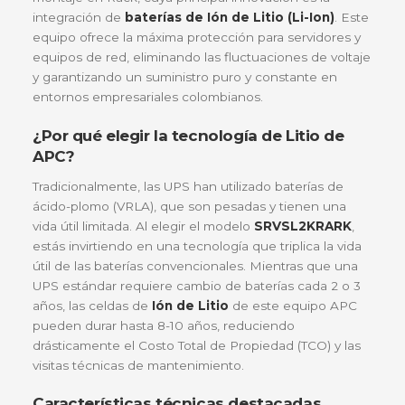
La evolución de la energía crítica en
Colombia: APC Easy UPS SRVSL2KRARK
con Baterías de Litio
La
APC Easy UPS SRVSL2KRARK
es una solució
respaldo de energía On-Line de doble conversión
2000VA (1800W) diseñada específicamente para
montaje en Rack, cuya principal innovación es la
integración de
baterías de Ión de Litio (Li-Ion)
.
equipo ofrece la máxima protección para servidore
equipos de red, eliminando las fluctuaciones de vo
y garantizando un suministro puro y constante en
entornos empresariales colombianos.
¿Por qué elegir la tecnología de Litio de
APC?