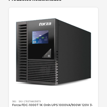
Ofrecemos
garantía de 24 meses
directamente
centros de servicio autorizados, soporte preventa
especializado para dimensionar tus cargas y una
logística eficiente para que tu equipo llegue segur
cualquier ciudad del país.
Preguntas frecuentes
¿Cuál es la ventaja real del Litio frente a una
normal?
La principal ventaja es la vida útil. Mientras una UP
normal requiere cambio de baterías cada 2-3 años,
APC con Litio dura entre 8 y 10 años. Además, car
mucho más rápido y es más liviana.
¿Esta UPS protege contra picos de voltaje en
Colombia?