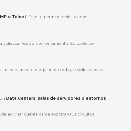
adas de APC
, lo que significa que te ofrece una visión 
rgas accidentales antes de que ocurran.
calmente en la parte posterior del rack, liberando valio
imentar gabinetes densamente poblados.
aldo de la marca líder mundial en infraestructura de ene
avegador web, SNMP o Telnet
. Esto te permite recibi
encia confiable para aplicaciones de alto rendimiento. 