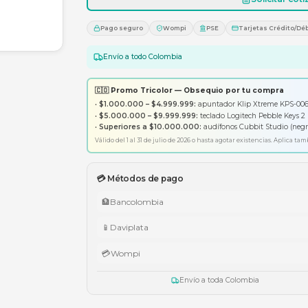
1
Pago seguro
Wompi
PS
Envío a todo Colombia
🇨🇴 Promo Tricolor — Obsequ
•
$1.000.000 – $4.999.999:
apunt
•
$5.000.000 – $9.999.999:
tecl
•
Superiores a $10.000.000:
aud
Válido del 1 al 31 de julio de 2026 o has
💳 Métodos de pago
🏦
Bancolombia