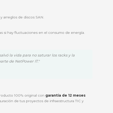
servidor, unidad de almacenamiento o equipo de red que
de empresas que operan
Data Centers, salas de servid
gente y quieres dejar de adivinar cuánta carga soportan t
 de servidores blade y arreglos de discos SAN.