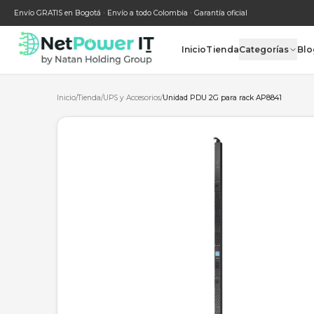
Envío GRATIS en Bogotá · Envío a todo Colombia · Garantía oficial
Inicio
Tienda
Categ
Inicio
/
Tienda
/
UPS y Accesorios
/
Unidad PDU 2G para rack AP