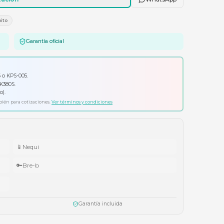
Agregar al carrito
Solicitar cotización
E
Tarjetas Crédito/Débito
Garantía oficial
io por tu compra
ador Klip Xtreme KPS-006 o KPS-005.
ado Logitech Pebble Keys 2 K380S.
ífonos Cubbit Studio (negro).
ta agotar existencias. Aplica también para cotizaciones.
Ver términos y condiciones
📱
Nequi