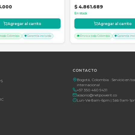
SKU:
SKU-1781302715810
SKU:
1061308
UPS ON LINE CDP UPO11-1.5 AX
Unidad PDU