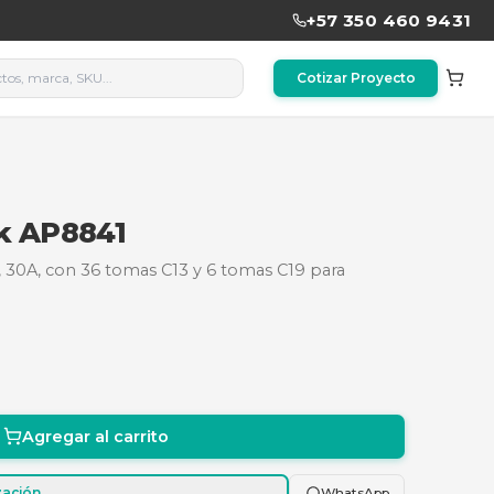
030170
G para rack AP8841
Vertical 0U, 208V, 30A, con 36 tomas C13 y 6 tomas
.