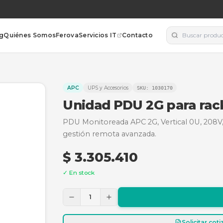
orías
Blog
Quiénes Somos
Ferova
Servicios IT
Contacto
8841
APC
UPS y Accesorios
SKU:
1
Unidad PDU 2
PDU Monitoreada APC 2G, 
gestión remota avanzada
$ 3.305.410
✓ En stock