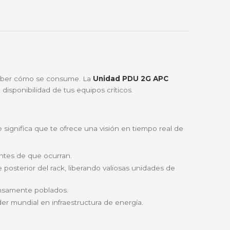
🔑
Bre-b
oda Colombia
Garantía incluida
ación
a la diferencia es saber cómo se consume. La
Unidad 
 para maximizar la disponibilidad de tus equipos crítico