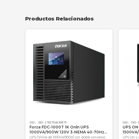
Ideal para alimentar routers y switches de 
Lo que dicen nuestros clientes
"Implementamos 10 unidades de la AP884
precisión del monitoreo nos ha ayudad
—
Andrés Felipe Montoya
, Director d
¿Por qué comprar en NetPower IT
En
NetPower IT
no solo vendemos cajas, e
directamente con el fabricante
. Además
energía.