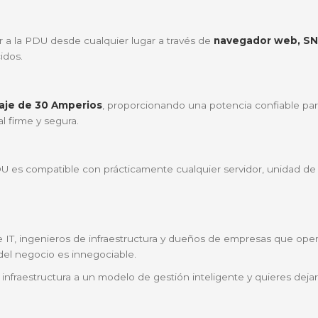
) pertenece a la prestigiosa familia de
PDUs monitore
 sus mayores ventajas:
umo exacto de corriente, permitiéndote evitar sobreca
eño de
factor de forma 0U
permite que se instale verti
.
otal de 42 salidas, tendrás capacidad de sobra para al
o original APC by Schneider Electric, cuentas con el resp
das
2G)
des acceder a la PDU desde cualquier lugar a través de
n
s establecidos.
un amperaje de 30 Amperios
, proporcionando una pot
ndustrial firme y segura.