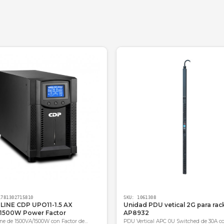
núcleo, permitiendo que el equipo de soporte reciba not
1 en nuestro nuevo centro de datos en Medellín. El 
o a balancear las cargas de manera eficiente. Excel
e Infraestructura IT en una compañía de logística, Med
?
ntregamos soluciones. Al adquirir tu PDU APC con noso
, nuestro equipo experto en Colombia está listo para ase