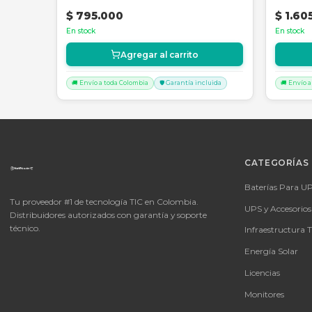
Productos Relacionados
SKU:
SKU-1783704639879
Forza FDC-1000T 1K Onln UPS