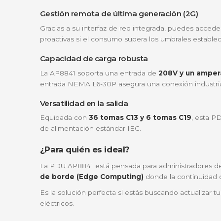
Esta unidad de distribución de energía (PDU
lo que sucede en tu rack. Aquí te contamos
Monitoreo de precisión:
Conoce el cons
Aprovechamiento de espacio:
Su dis
espacio (U) para tus servidores y switches
Alta densidad de conexiones:
Con un t
Calidad comprobada:
Al ser un product
Características técnicas destaca
Gestión remota de última generación (
Gracias a su interfaz de red integrada, pue
proactivas si el consumo supera los umbrale
Capacidad de carga robusta
La AP8841 soporta una entrada de
208V y 
entrada NEMA L6-30P asegura una conexión i