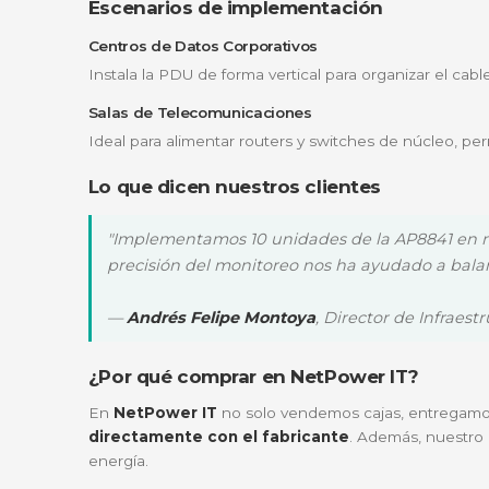
Versatilidad en la salida
Equipada con
36 tomas C13 y 6 tomas C1
de alimentación estándar IEC.
¿Para quién es ideal?
La PDU AP8841 está pensada para administr
de borde (Edge Computing)
donde la con
Es la solución perfecta si estás buscando ac
eléctricos.
Escenarios de implementación
Centros de Datos Corporativos
Instala la PDU de forma vertical para organ
Salas de Telecomunicaciones