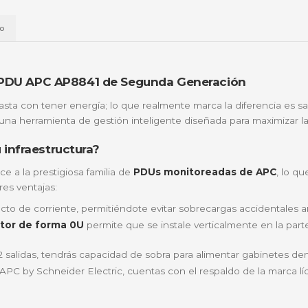
📱
Daviplata
💳
Wompi
Envío a t
a
Envío
gía con la PDU APC AP8841 de Segunda Gener
nos, no basta con tener energía; lo que realmente marc
ack; es una herramienta de gestión inteligente diseñada
para tu infraestructura?