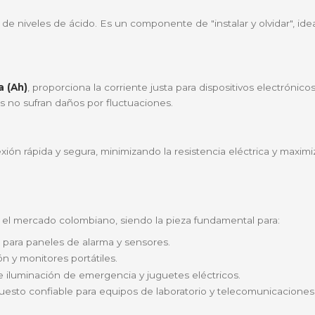
sta batería ha sido diseñada bajo estrictos estándares 
ulated Lead Acid)
, es totalmente libre de mantenimie
radores de fibra de vidrio absorbente que retienen el el
do evita la emisión de gases nocivos, haciéndola segura 
iones de plomo-calcio de alta pureza, mantiene su carg
das
 revisiones de niveles de ácido. Es un componente de "in
rios-hora (Ah)
, proporciona la corriente justa para di
s sensibles no sufran daños por fluctuaciones.