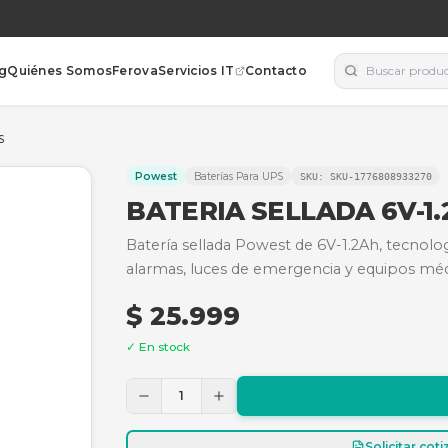
orías
Blog
Quiénes Somos
Ferova
Servicios IT
Contacto
 REF. FL612GS
Powest
Baterías Para UPS
S
BATERIA SELL
Batería sellada Powest de
alarmas, luces de emerge
$ 25.999
✓ En stock