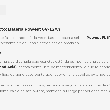
📱
Daviplata
💳
Wompi
Envío a t
a
Envío
 compacto: Batería Powest 6V-1.2Ah
o que no te falle cuando más la necesitas? La batería s
ndimiento constante en equipos electrónicos de precisió
 FL612GS?