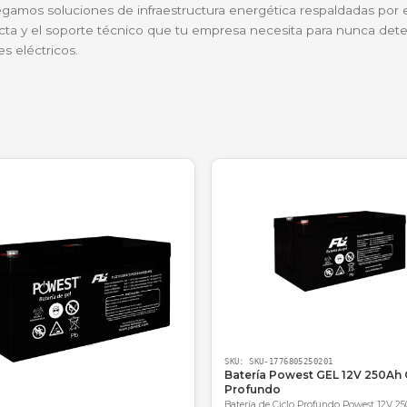
ccidental, la batería de 6V mantiene activo el panel d
enden de esta capacidad (1.2Ah) para funcionar de man
 para los sistemas de alarma de nuestros clientes e
s mantienen su forma y carga perfectamente. La entr
Operaciones en Seguricol.
?
os, entregamos soluciones de infraestructura energética
antía directa y el soporte técnico que tu empresa neces