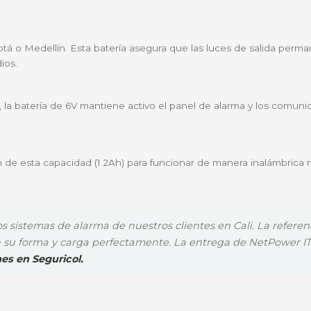
a una conexión rápida y segura, minimizando la resistenci
rsátil en el mercado colombiano, siendo la pieza funda
senciales para paneles de alarma y sensores.
de medición y monitores portátiles.
istemas de iluminación de emergencia y juguetes eléctr
za de repuesto confiable para equipos de laboratorio y
ial en Bogotá o Medellín. Esta batería asegura que las 
ntraincendios.