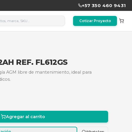
KU:
SKU-1776808933270
ADA 6V-1.2AH REF. FL612GS
 6V-1.2Ah, tecnología AGM libre de mantenimiento, i
ncia y equipos médicos.