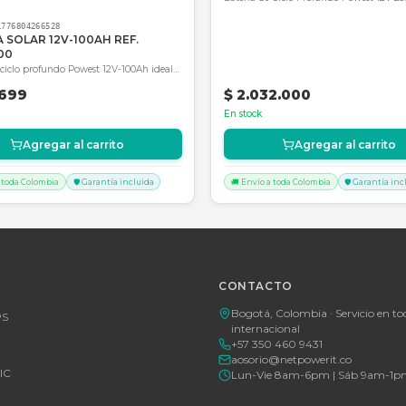
omponentes eléctricos.
SKU:
SKU-177
Batería P