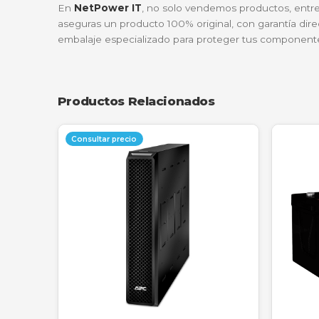
Sistemas de Alarma Residencial
En caso de un corte eléctrico provocado o a
en todo momento.
Dispositivos Médicos Portátiles
Muchos equipos de diagnóstico pequeños dep
Lo que dicen nuestros clientes
"Llevamos años usando la marca Powest
mientras otras se inflan al año, esta
—
Ing. Ricardo Montoya, Director de 
¿Por qué comprar en NetPower IT
En
NetPower IT
, no solo vendemos product
aseguras un producto 100% original, con gar