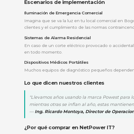
Terminales de alta conductividad
Equipada con terminales tipo Faston, facilit
tu equipo.
¿Para quién es ideal?
La referencia FL612GS es extremadamente ve
Empresas de seguridad electrónica:
E
Centros médicos:
Utilizada en equipos 
Hogares inteligentes:
Excelente para s
Ingenieros de mantenimiento:
Una pie
Escenarios de implementación
Iluminación de Emergencia Comercial
Imagina que se va la luz en tu local comerc
clientes y el cumplimiento de las normas co