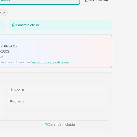
Agregar al carrito
Solicitar cotización
E
Tarjetas Crédito/Débito
Garantía oficial
io por tu compra
ador Klip Xtreme KPS-006 o KPS-005.
ado Logitech Pebble Keys 2 K380S.
ífonos Cubbit Studio (negro).
ta agotar existencias. Aplica también para cotizaciones.
Ver términos y condiciones
📱
Nequi