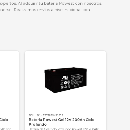
e alarma y los comunicadores, asegurando que tu propied
era inalámbrica mientras se desplazan por un hospital 
n Cali. La referencia FL612GS destaca por su durabi
ega de NetPower IT siempre es puntual."
 respaldadas por expertos. Al adquirir tu batería Powe
ita para nunca detenerse. Realizamos envíos a nivel na