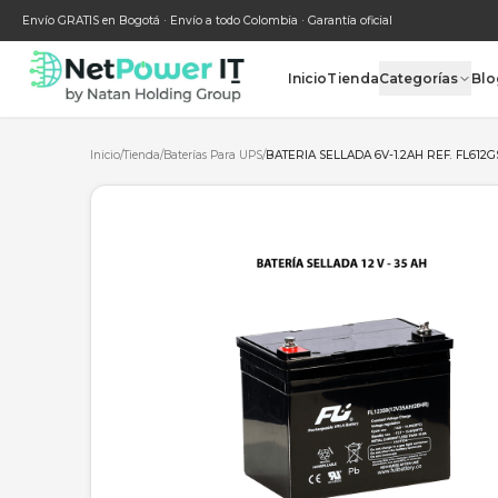
Envío GRATIS en Bogotá · Envío a todo Colombia · Garantía oficial
Inicio
Tienda
Categ
Inicio
/
Tienda
/
Baterías Para UPS
/
BATERIA SELLADA 6V-1.2AH