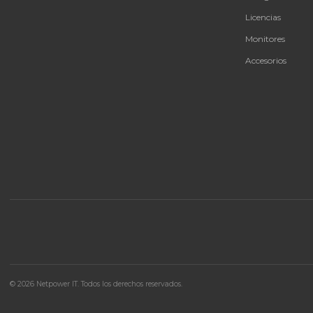
SKU:
1036763 O 1057462
Banco de baterías para SRT2200XLA
Extienda la autonomía de su UPS APC
SRT2200XLA con este banco de baterías externo de
2.2kVA y 24 meses de garantía.
Consulte disponibilidad y precio
Cotizar por WhatsApp
🚚 Envío a toda Colombia
🛡️ Garantía incluida
CAT
Bate