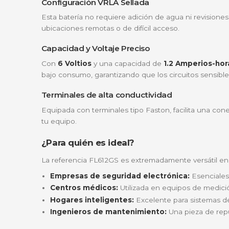
Elegir Powest es sinónimo de tranquilidad. E
estable. Al ser una batería
VRLA (Valve Reg
Tecnología AGM avanzada:
Utiliza sepa
posiciones.
Seguridad garantizada:
Su diseño sella
Baja autodescarga:
Gracias a sus aleac
Características técnicas destaca
Configuración VRLA Sellada
Esta batería no requiere adición de agua ni
ubicaciones remotas o de difícil acceso.
Capacidad y Voltaje Preciso
Con
6 Voltios
y una capacidad de
1.2 Ampe
bajo consumo, garantizando que los circuito