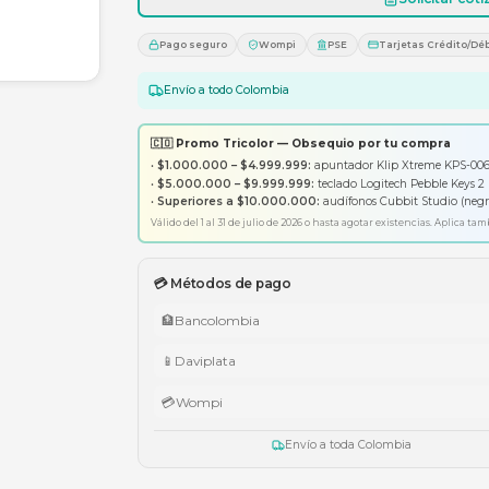
1
Pago seguro
Wompi
PS
Envío a todo Colombia
🇨🇴 Promo Tricolor — Obsequ
•
$1.000.000 – $4.999.999:
apunt
•
$5.000.000 – $9.999.999:
tecl
•
Superiores a $10.000.000:
aud
Válido del 1 al 31 de julio de 2026 o has
💳 Métodos de pago
🏦
Bancolombia