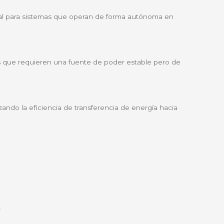
internacionales para ofrecer una vida útil prolongada y 
nto, lo que te ahorra tiempo y preocupaciones operativa
ectrolito, evitando derrames y permitiendo su instalación
para entornos de oficina, hogares y laboratorios.
a por periodos más largos cuando no está en uso.
stalar y olvidar", ideal para sistemas que operan de fo
spositivos electrónicos que requieren una fuente de pode