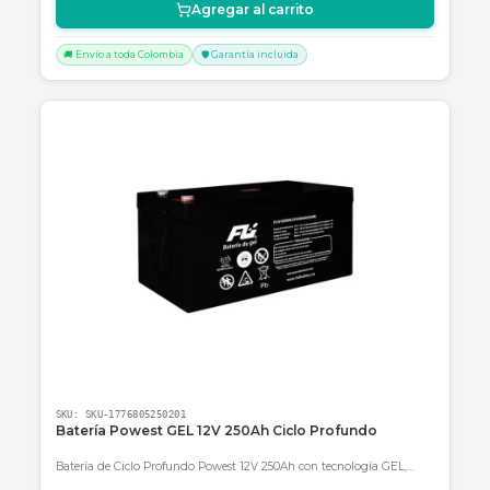
SKU:
1036763 O 1057462
Banco de baterías para SRT2200XLA
Extienda la autonomía de su UPS APC SRT2200XLA con este banc
de baterías externo de 2.2kVA y 24 meses de garantía.
Consulte disponibilidad y precio
Cotizar por WhatsApp
🚚 Envío a toda Colombia
🛡️ Garantía incluida