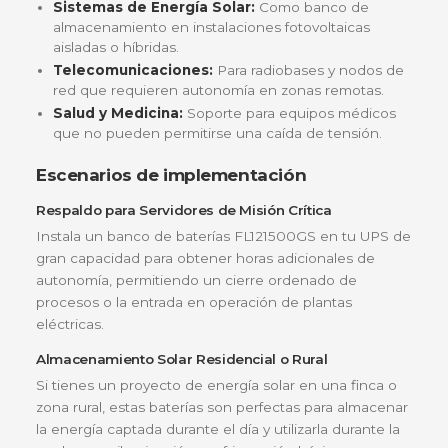
capaz de suministrar corriente de manera constan
estable, lo que reduce el estrés en los componen
electrónicos de tu UPS o inversor.
Baja Tasa de Autodescarga
Utiliza rejillas de aleación de plomo-calcio de alta
pureza, lo que garantiza que la batería mantenga 
carga por mucho más tiempo cuando está
almacenada, asegurando que esté lista para entrar
acción en el momento justo del apagón.
¿Para quién es ideal?
Este producto no es solo una batería; es una póliz
seguro para tus datos y equipos. Es ideal para:
Centros de Datos:
Donde cada segundo de
energía cuenta para evitar la pérdida de informa