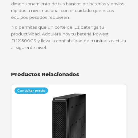
Almacenamiento Solar Residencial o Rural
Si tienes un proyecto de energía solar en una finc
zona rural, estas baterías son perfectas para alma
la energía captada durante el día y utilizarla durant
noche para iluminación y refrigeración básica.
Lo que dicen nuestros clientes
"Implementamos un banco de 8 baterías
Powest 150Ah en nuestro centro de monitor
en Medellín y la estabilidad ha sido impecab
Superaron con creces el rendimiento de las
baterías genéricas que teníamos antes.
Totalmente recomendadas por el equipo de
ingeniería de NetPower IT."
—
Andrés Felipe Montoya
, Director de
Infraestructura, Medellín.