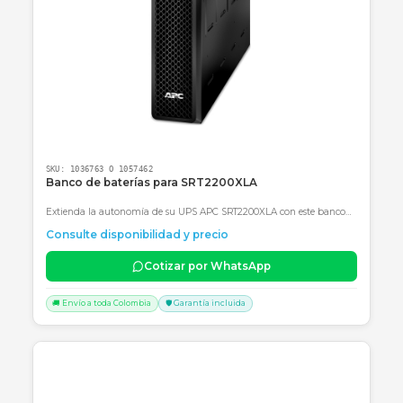
¿Por qué comprar en NetPower IT?
En
NetPower IT
no solo vendemos equipos;
entregamos soluciones integrales de energía. Al
comprar con nosotros aseguras
garantía real en
Colombia
, asesoría técnica especializada para el
dimensionamiento de tus bancos de baterías y en
rápidos a nivel nacional con el cuidado que estos
equipos pesados requieren.
No permitas que un corte de luz detenga tu
productividad. Adquiere hoy tu batería Powest
FL121500GS y lleva la confiabilidad de tu infraestru
al siguiente nivel.