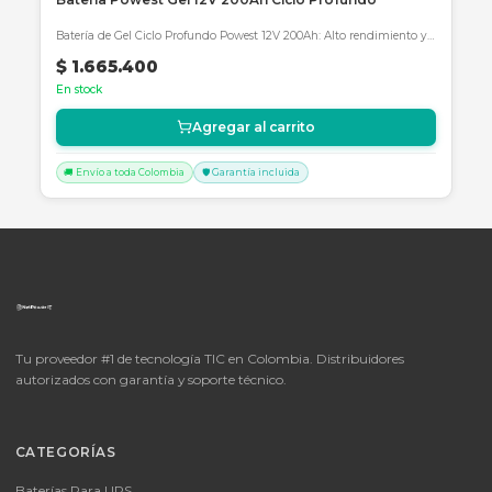
🚚 Envío a toda Colombia
🛡️ Garantía incluida
SKU:
SKU-1776805250201
Batería Powest GEL 12V 250Ah Ciclo Profundo