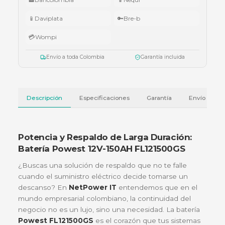
•
Superiores a $10.000.000:
audífonos Cubbit Studio (negro).
Válido del 1 al 31 de julio de 2026 o hasta agotar existencias. Aplica también
cotizaciones.
Ver términos y condiciones
💳 Métodos de pago
🏦
Bancolombia
📱
Nequi
📱
Daviplata
🔑
Bre-b
💳
Wompi
Envío a toda Colombia
Garantía incluida
Descripción
Especificaciones
Garantía