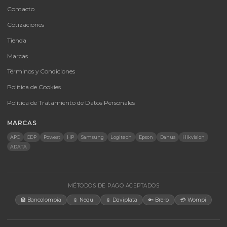
SKU:
SKU-1776805451010
Batería Powest Gel 12V 200Ah Ciclo Profundo
Batería de Gel Ciclo Profundo Powest 12V 200Ah: Alto rendimiento
larga vida útil para sistemas solares y UPS.
$ 1.665.400
En stock
Agregar al carrito
🚚 Envío a toda Colombia
🛡️ Garantía incluida