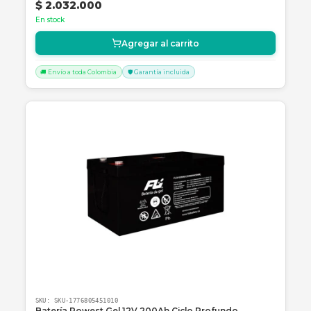
SKU:
SKU-1776804266528
BATERIA SOLAR 12V-100AH REF. FLS121000
Batería de ciclo profundo Powest 12V-100Ah ideal para sistemas
solares y respaldo de UPS con tecnología AGM de alto rendimiento
$ 783.699
En stock
Agregar al carrito