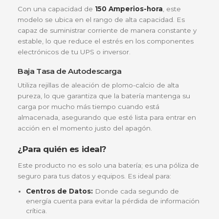
geografía.
Eco-Friendly:
Su diseño permite una alta tasa 
reciclabilidad al finalizar su vida útil, apoyando la
políticas de sostenibilidad de tu empresa.
Características técnicas destacadas
Tecnología VRLA (Valve Regulated Lead Acid
Esta batería utiliza la tecnología de plomo-ácido
regulada por válvula, lo que significa que el electro
está inmovilizado. Esto permite que la batería sea
instalada en diversas posiciones (excepto invertida)
riesgo de derrames, optimizando el espacio en tus
racks o gabinetes de energía.
Capacidad Nominal de 150Ah
Con una capacidad de
150 Amperios-hora
, este
modelo se ubica en el rango de alta capacidad. Es