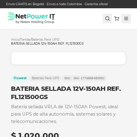
Envío GRATIS en Bogotá · Envío a todo Colombia · Garantía oficial
Inicio
/
Tienda
/
Baterías Para UPS
/
BATERIA SELLADA 12V-150AH REF. FL121500GS
Powest
Baterías Para UPS
SKU:
SKU-1776806483002
BATERIA SELLADA 12V-150AH RE
FL121500GS
Batería sellada VRLA de 12V-150Ah Powest, idea
para UPS de alta autonomía, sistemas solares y