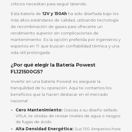
Potencia y Respaldo de Larga Duración
Batería Powest 12V-150AH FL121500GS
¿Buscas una solución de respaldo que no te falle
cuando el suministro eléctrico decide tomarse un
descanso? En
NetPower IT
entendemos que en 
mundo empresarial colombiano, la continuidad del
negocio no es un lujo, sino una necesidad. La bate
Powest FL121500GS
es el corazón que tus siste
críticos necesitan para seguir latiendo.
Esta batería de
12V y 150Ah
ha sido diseñada bajo
más altos estándares de calidad, utilizando tecnol
de recombinación de gases para ofrecerte un
rendimiento superior sin complicaciones de
mantenimiento. Es la opción preferida por ingenie
expertos en TI que buscan confiabilidad térmica y
vida útil prolongada.