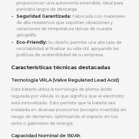
¿Por qué elegir la Batería Powest
FL121500GS?
Invertir en una batería Powest es asegurar la
tranquilidad de tu operación. Aquí te contamos los
beneficios que la hacen destacar en el mercado
nacional:
Cero Mantenimiento:
Gracias a su diseño sell
VRLA, te olvidas de revisar niveles de agua o ri
de fugas de ácido.
Alta Densidad Energética:
Sus 150 Amperios-
proporcionan una autonomía extendida, ideal p
periodos largos de descarga.
Seguridad Garantizada:
Fabricada con materi
de alta resistencia que soportan vibraciones y
variaciones de temperatura típicas de nuestra