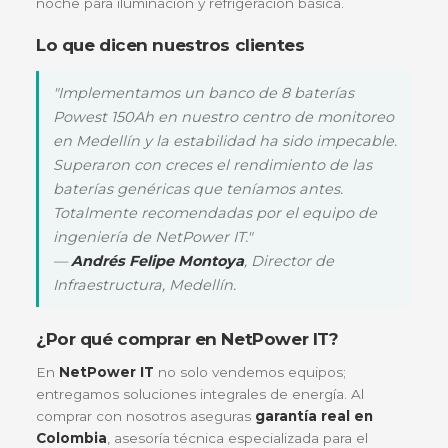
crítica.
Sistemas de Energía Solar:
Como banco de
almacenamiento en instalaciones fotovoltaicas
aisladas o híbridas.
Telecomunicaciones:
Para radiobases y nodo
red que requieren autonomía en zonas remotas
Salud y Medicina:
Soporte para equipos médic
que no pueden permitirse una caída de tensión
Escenarios de implementación
Respaldo para Servidores de Misión Crítica
Instala un banco de baterías FL121500GS en tu U
gran capacidad para obtener horas adicionales de
autonomía, permitiendo un cierre ordenado de
procesos o la entrada en operación de plantas
eléctricas.