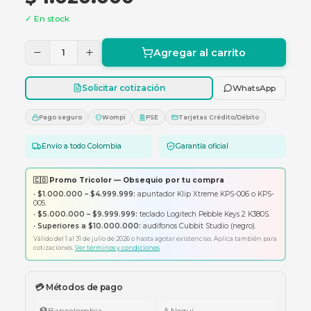
telecomunicaciones.
$ 1.020.000
✓ En stock
Agregar al carrito
1
Solicitar cotización
Whats
Pago seguro
Wompi
PSE
Tarjetas Crédito/Débito
Envío a todo Colombia
Garantía oficial
🇨🇴 Promo Tricolor — Obsequio por tu compra
•
$1.000.000 – $4.999.999:
apuntador Klip Xtreme KPS-006 o K
005.
•
$5.000.000 – $9.999.999:
teclado Logitech Pebble Keys 2 K380