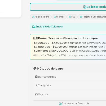
1
Pago seguro
Wompi
PS
Envío a todo Colombia
🇨🇴 Promo Tricolor — Obsequ
•
$1.000.000 – $4.999.999:
apunt
•
$5.000.000 – $9.999.999:
tecl
•
Superiores a $10.000.000:
aud
Válido del 1 al 31 de julio de 2026 o has
💳 Métodos de pago