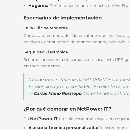
modo red o modo batería, y si existe alguna 
Tecnología Interactiva Profesional
A diferencia de las UPS básicas, la tecnolog
gastar la batería, reservando esa energía so
¿Para quién es ideal?
Este equipo ha sido seleccionado por nues
Profesionales en Home Office:
Evita p
Gamers y Streamers:
Protege tu torre d
Pequeñas Empresas:
Ideal para protege
Hogares:
Perfecta para mantener activo e
Escenarios de implementación
En la Oficina Moderna