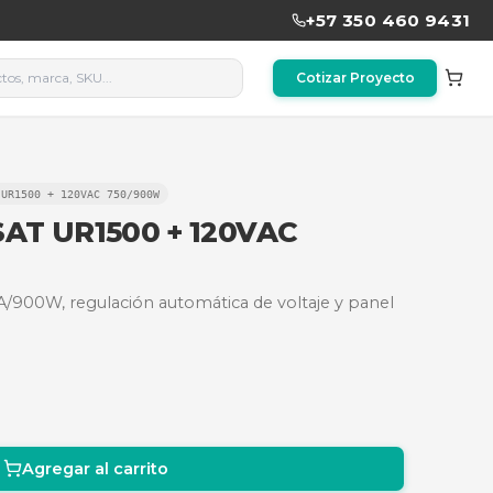
PS INTERACTIVA LED SAT UR1500 + 120VAC 750/900W
IVA LED SAT UR1500 + 120V
lto nivel con 1500VA/900W, regulación automática de
 oficina.