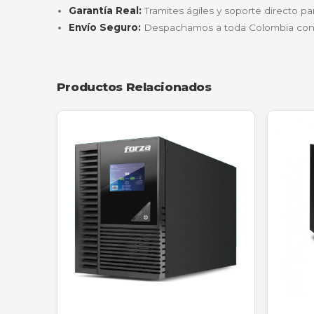
Conecta tu computador de escritorio, dos mo
archivos y cerrar sesión de manera segura, e
Seguridad Electrónica
Si tienes un sistema de cámaras en casa, est
en todo momento.
"Desde que instalamos la SAT UR1500+ e
Es silenciosa y muy confiable. ¡Excel
—
Carlos Mario Restrepo
, Gerente Adm
¿Por qué comprar en NetPower IT
En
NetPower IT
no solo vendemos cajas; en
Asesoría técnica personalizada:
Te ay
Garantía Real:
Tramites ágiles y soporte
Envío Seguro:
Despachamos a toda Colom