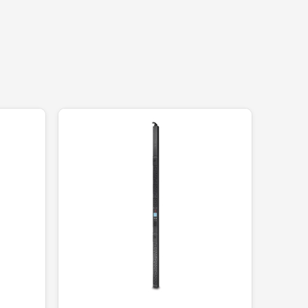
gía, la
SAT UR1500+
te dará el tiempo suficiente para g
n corta el suministro eléctrico exterior, manteniendo tu
 los micro-cortes de energía que reiniciaban el ser
 por expertos. Al adquirir tu UPS SAT con nosotros, ase
a compra.
 impecable.