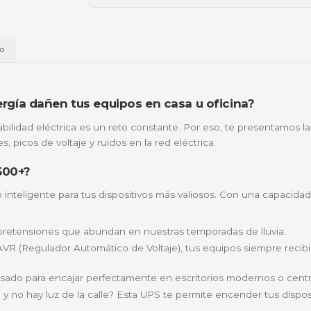
🏦
Bancolombia
📱
Daviplata
💳
Wompi
Envío a t
a
Envío
 de energía dañen tus equipos en casa u of
la estabilidad eléctrica es un reto constante. Por es
 apagones, picos de voltaje y ruidos en la red eléctrica.