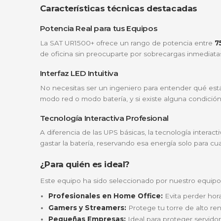
¿Por qué elegir la UPS Interactiva
Esta no es solo una batería de respaldo; es
perfecto entre potencia y tiempo de autono
Protección total:
Olvida el miedo a los
Regulación automática:
Gracias a su t
útil.
Diseño compacto y discreto:
Su chasis
Arranque en frío:
¿Necesitas encender un
Características técnicas destaca
Potencia Real para tus Equipos
La SAT UR1500+ ofrece un rango de potenc
de oficina sin preocuparte por sobrecargas 
Interfaz LED Intuitiva
No necesitas ser un ingeniero para entend