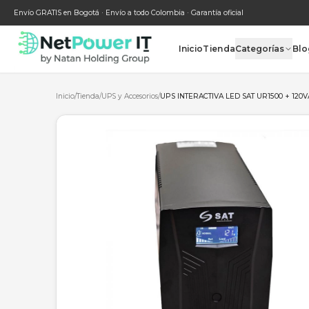
Envío GRATIS en Bogotá · Envío a todo Colombia · Garantía oficial
Inicio
Tienda
Categ
Inicio
/
Tienda
/
UPS y Accesorios
/
UPS INTERACTIVA LED SAT U