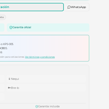
Agregar al carrito
Solicitar cotización
E
Tarjetas Crédito/Débito
Garantía oficial
io por tu compra
ador Klip Xtreme KPS-006 o KPS-005.
ado Logitech Pebble Keys 2 K380S.
ífonos Cubbit Studio (negro).
ta agotar existencias. Aplica también para cotizaciones.
Ver términos y condiciones