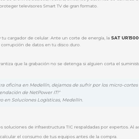
condición de falla o sobrecarga.
ía interactiva de SAT monitoriza la entrada de energía c
lo para cuando ocurra un apagón total.
tro equipo técnico en
NetPower IT
para satisfacer las 
erder horas de trabajo o documentos importantes por un
e alto rendimiento y tu consola (PS5, Xbox) de daños en
r servidores de archivos básicos, routers, switches y 
l Wi-Fi y proteger televisores Smart TV de gran formato