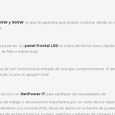
 SAT UR1500+?
 un escudo inteligente para tus dispositivos más valios
mía.
 rayos o sobretensiones que abundan en nuestras tempora
ecnología AVR (Regulador Automático de Voltaje), tus eq
 está pensado para encajar perfectamente en escritor
 equipo y no hay luz de la calle? Esta UPS te permite e
das
ia entre
750W y 900W
, lo que te garantiza que podrá
inmediatas.
er qué está pasando. Su
panel frontal LED
te indica de 