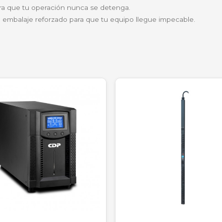
nitores y tu cargador de celular. Ante un corte de ener
vitando la corrupción de datos en tu disco duro.
a UPS garantiza que la grabación no se detenga si alguie
n nuestra oficina en Medellín, dejamos de sufrir por
ente recomendación de NetPower IT!"
inistrativo en Soluciones Logísticas, Medellín.
?
tregamos soluciones de infraestructura TIC respaldadas
udamos a calcular el consumo de tus equipos antes de l
 directo para que tu operación nunca se detenga.
bia con embalaje reforzado para que tu equipo llegue