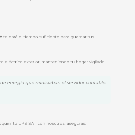
onstantemente. Si detecta una anomalía, ajusta el voltaje
necesidades de:
 corte de luz repentino.
 la fuente de poder.
sistemas de cámaras CCTV (DVR/NVR).
.