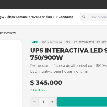
orías
Blog
Quiénes Somos
Ferova
Servicios IT
Contacto
R1500 + 120VAC 750/900W
APC
UPS y Accesorios
SKU:
U
UPS INTERACT
750/900W
Protección eléctrica de a
LED intuitivo para hogar y
$ 345.000
✓ En stock