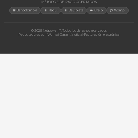
+57 350 460 9431
aosorio@netpowerit.co
Lun-Vie 8am-6pm | Sáb 9am-1pm
EMPRESA
Quiénes somos
Ferova (IA)
Contacto
Cotizaciones
Tienda
Marcas
Términos y Condiciones
Política de Cookies
Política de Tratamiento de Datos Personales