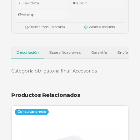
Válido del 1 al 31 de julio de 2026 o hasta agotar existencias. Aplica también
cotizaciones.
Ver términos y condiciones
💳 Métodos de pago
🏦
Bancolombia
📱
Nequi
📱
Daviplata
🔑
Bre-b
💳
Wompi
Envío a toda Colombia
Garantía incluida
Descripción
Especificaciones
Garantía
Categoría obligatoria final: Accesorios