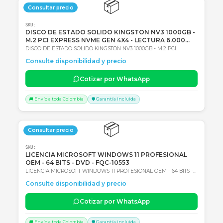
SKU:
1062967
Back UPS interactiva monofasica APC CP12036LI,
12Vdc 36W
Back UPS interactiva monofasica APC CP12036LI, 12Vdc 36W,
Entrada 120Vac, AVR, Tipo de batería: Li-Ion (Ión de litio) 2 años de
Consulte disponibilidad y precio
Garantía en Centro autorizado de servicio
Cotizar por WhatsApp
🚚 Envío a toda Colombia
🛡️ Garantía incluida
📦
Consultar precio
SKU:
DISCO DE ESTADO SOLIDO KINGSTON NV3 1000GB
M.2 PCI EXPRESS NVME GEN 4X4 - LECTURA 6.000
MB/S - ESCRITURA 4.000 MB/S
DISCO DE ESTADO SOLIDO KINGSTON NV3 1000GB - M.2 PCI
EXPRESS NVME GEN 4X4 - LECTURA 6.000 MB/S - ESCRITURA 4.0