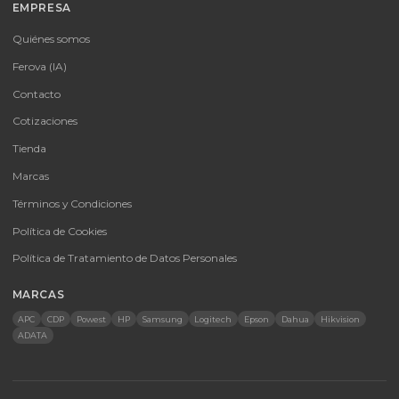
autorizados con garantía y soporte técnico.
CATEGORÍAS
Baterías Para UPS
UPS y Accesorios
Infraestructura TIC
Energía Solar
Licencias
Monitores
Accesorios
CONTACTO
Bogotá, Colombia · Servicio en toda Colombia e internacional