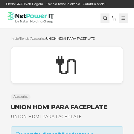
Envío GRATIS en Bogotá · Envío a todo Colombia · Garantía oficial
Inicio
/
Tienda
/
Accesorios
/
UNION HDMI PARA FACEPLATE
🔌
Accesorios
UNION HDMI PARA FACEPLATE