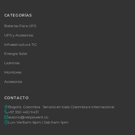
📦
Consultar precio
SKU:
MICROSOFT OFFICE 365 BUSINESS STANDARD ESD
MICROSOFT OFFICE 365 BUSINESS STANDARD ESD
Consulte disponibilidad y precio
Cotizar por WhatsApp
🚚 Envío a toda Colombia
🛡️ Garantía incluida
Tu proveedor #1 de tecnología TIC en Colombia. Distribuidores