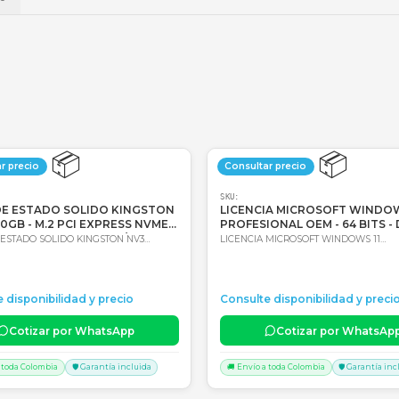
💳
Wompi
Envío a t
a
Envío
📦
Consultar precio
Consultar 
SKU:
SKU:
DISCO DE ESTADO SOLIDO KINGSTON
LICENCIA