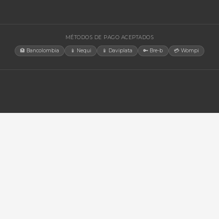
gía Solar
cias
tores
orios
MÉTODOS DE PAGO ACEPTADO
🏦 Bancolombia
📱 Nequi
📱 Daviplata
🔑 B