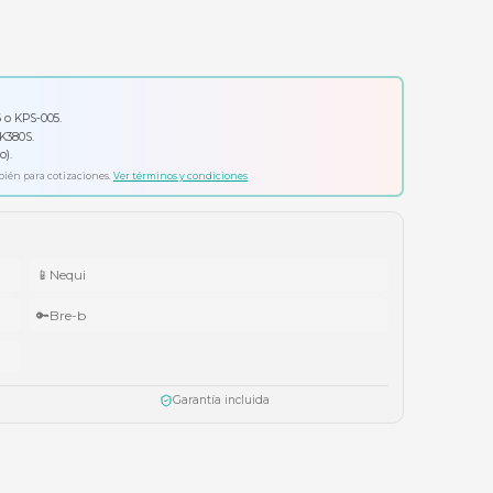
Solicitar cotización formal
io por tu compra
ador Klip Xtreme KPS-006 o KPS-005.
ado Logitech Pebble Keys 2 K380S.
ífonos Cubbit Studio (negro).
ta agotar existencias. Aplica también para cotizaciones.
Ver términos y condiciones
📱
Nequi
🔑
Bre-b