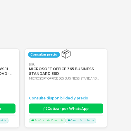
oda Colombia
Garantía incluida
📦
📦
precio
Consultar precio
SKU:
 MICROSOFT WINDOWS 11
MICROSOFT OFFICE 36