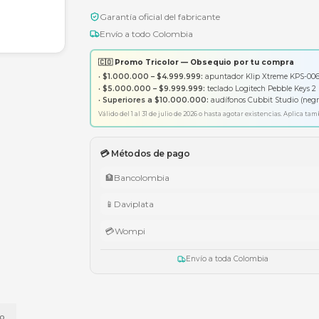
Garantía oficial del fabricante
Envío a todo Colombia
🇨🇴 Promo Tricolor — Obsequ
•
$1.000.000 – $4.999.999:
apunt
•
$5.000.000 – $9.999.999:
tecl
•
Superiores a $10.000.000:
aud
Válido del 1 al 31 de julio de 2026 o has
💳 Métodos de pago
🏦
Bancolombia
📱
Daviplata