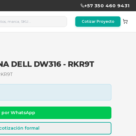
CA EXTERNA DELL DW316 - 
A DELL DW316 - RKR9T
dad y precio
Cotizar por WhatsApp