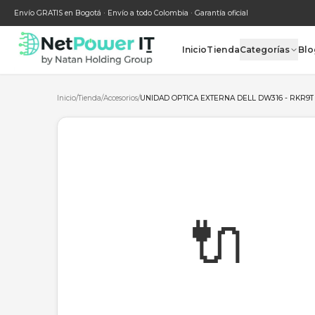
Envío GRATIS en Bogotá · Envío a todo Colombia · Garantía oficial
Inicio
Tienda
Categ
Inicio
/
Tienda
/
Accesorios
/
UNIDAD OPTICA EXTERNA DELL DW
🔌