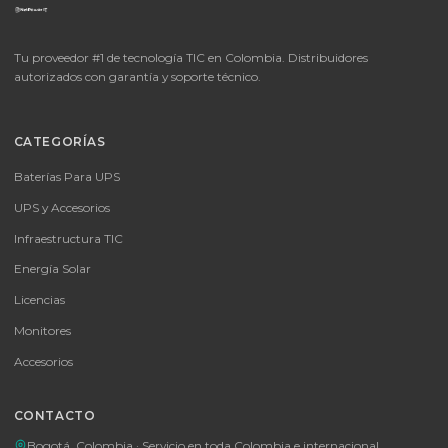
Cotizar por WhatsApp
🚚 Envío a toda Colombia
🛡️ Garantía incluida
📦
Consultar precio
SKU:
MICROSOFT OFFICE 365 BUSINESS STANDARD ESD
MICROSOFT OFFICE 365 BUSINESS STANDARD ESD
Consulte disponibilidad y precio
Cotizar por WhatsApp
🚚 Envío a toda Colombia
🛡️ Garantía incluida