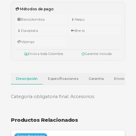
🇨🇴 Promo Tricolor — Obsequio por tu compra
•
$1.000.000 – $4.999.999:
apuntador Klip Xtreme KPS-006 o K
005.
•
$5.000.000 – $9.999.999:
teclado Logitech Pebble Keys 2 K380
•
Superiores a $10.000.000:
audífonos Cubbit Studio (negro).
Válido del 1 al 31 de julio de 2026 o hasta agotar existencias. Aplica también
cotizaciones.
Ver términos y condiciones
💳 Métodos de pago
🏦
Bancolombia
📱
Nequi
📱
Daviplata
🔑
Bre-b
💳
Wompi
Envío a toda Colombia
Garantía incluida