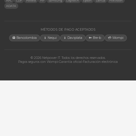
Accesorios
CONTACTO
Bogotá, Colombia · Servicio en toda Colombia e internacional
+57 350 460 9431
aosorio@netpowerit.co
Lun-Vie 8am-6pm | Sáb 9am-1pm
EMPRESA
Quiénes somos
Ferova (IA)
Contacto
Cotizaciones
Tienda
Marcas