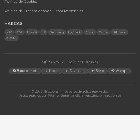
Energía Solar
Licencias
Monitores
Accesorios
CONTACTO
Bogotá, Colombia · Servicio en toda Colombia e internacional
+57 350 460 9431
aosorio@netpowerit.co
Lun-Vie 8am-6pm | Sáb 9am-1pm
EMPRESA
Quiénes somos
Ferova (IA)