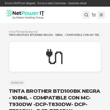
Envío GRATIS en Bogotá · Envío a todo Colombia · Garantía oficial
Inicio
/
Tienda
/
Accesorios
/
🔌
Accesorios
TINTA BROTHER BTD100BK NE