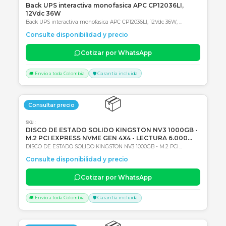
SKU:
1062967
Back UPS interactiva monofasica APC CP12036LI,
12Vdc 36W
Back UPS interactiva monofasica APC CP12036LI, 12Vdc 36W,
Entrada 120Vac, AVR, Tipo de batería: Li-Ion (Ión de litio) 2 años de
Consulte disponibilidad y precio
Garantía en Centro autorizado de servicio
Cotizar por WhatsApp