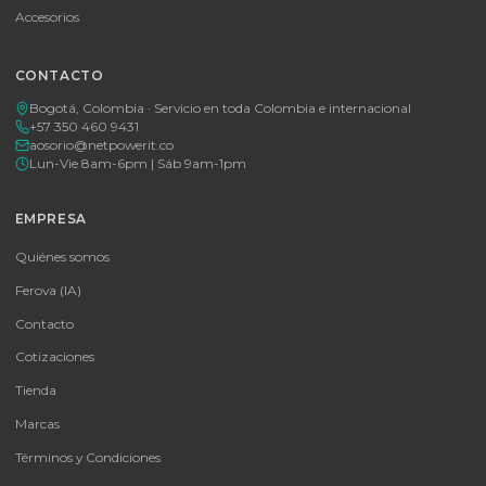
🚚 Envío a toda Colombia
🛡️ Garantía incluida
Tu proveedor #1 de tecnología TIC en Colombia. Distribuidores
autorizados con garantía y soporte técnico.
CATEGORÍAS
Baterías Para UPS
UPS y Accesorios
Infraestructura TIC