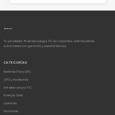
LICENCIA MICROSOFT WINDOWS 11 PROFESIONAL
OEM - 64 BITS - DVD - FQC-10553
LICENCIA MICROSOFT WINDOWS 11 PROFESIONAL OEM - 64 BITS
DVD - FQC-10553
Consulte disponibilidad y precio
Cotizar por WhatsApp
🚚 Envío a toda Colombia
🛡️ Garantía incluida
📦
Consultar precio
SKU:
MICROSOFT OFFICE 365 BUSINESS STANDARD ESD
MICROSOFT OFFICE 365 BUSINESS STANDARD ESD
Consulte disponibilidad y precio
Cotizar por WhatsApp