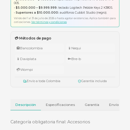
Garantía oficial del fabricante
Envío a todo Colombia
🇨🇴 Promo Tricolor — Obsequio por tu compra
•
$1.000.000 – $4.999.999:
apuntador Klip Xtreme KPS-006 o K
005.
•
$5.000.000 – $9.999.999:
teclado Logitech Pebble Keys 2 K380
•
Superiores a $10.000.000:
audífonos Cubbit Studio (negro).
Válido del 1 al 31 de julio de 2026 o hasta agotar existencias. Aplica también
cotizaciones.
Ver términos y condiciones
💳 Métodos de pago
🏦
Bancolombia
📱
Nequi
📱
Daviplata
🔑
Bre-b
💳
Wompi