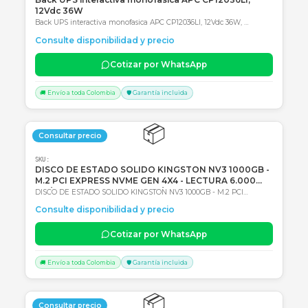
Productos Relacionados
Consultar precio
SKU:
1062967
Back UPS interactiva monofasica APC CP12036LI,
12Vdc 36W
Back UPS interactiva monofasica APC CP12036LI, 12Vdc 36W,
Entrada 120Vac, AVR, Tipo de batería: Li-Ion (Ión de litio) 2 años de
Consulte disponibilidad y precio
Garantía en Centro autorizado de servicio
Cotizar por WhatsApp
🚚 Envío a toda Colombia
🛡️ Garantía incluida