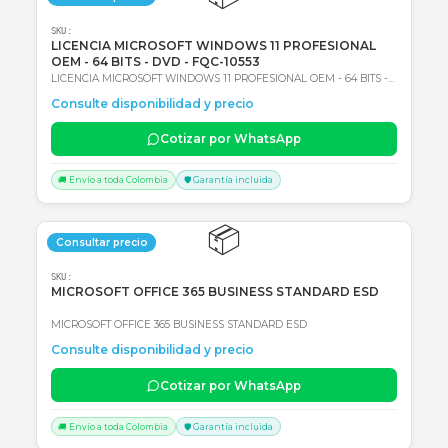
📦
Consultar precio
SKU:
DISCO DE ESTADO SOLIDO KINGSTON NV3 1000GB
M.2 PCI EXPRESS NVME GEN 4X4 - LECTURA 6.000
MB/S - ESCRITURA 4.000 MB/S
DISCO DE ESTADO SOLIDO KINGSTON NV3 1000GB - M.2 PCI
EXPRESS NVME GEN 4X4 - LECTURA 6.000 MB/S - ESCRITURA 4.0
Consulte disponibilidad y precio
MB/S
Cotizar por WhatsApp
🚚 Envío a toda Colombia
🛡️ Garantía incluida
📦
Consultar precio
SKU:
LICENCIA MICROSOFT WINDOWS 11 PROFESIONAL
OEM - 64 BITS - DVD - FQC-10553
LICENCIA MICROSOFT WINDOWS 11 PROFESIONAL OEM - 64 BITS
DVD - FQC-10553
Consulte disponibilidad y precio