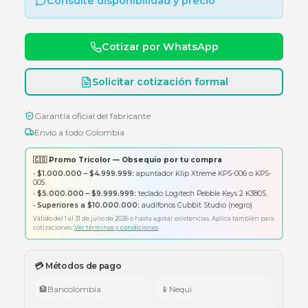
TAPA ESPACIO BLANCO
Consulte disponibilidad y precio
Cotizar por WhatsApp
Solicitar cotización formal
Garantía oficial del fabricante
Envío a todo Colombia
🇨🇴 Promo Tricolor — Obsequio por tu compra
•
$1.000.000 – $4.999.999:
apuntador Klip Xtreme KPS-006 o K
005.
•
$5.000.000 – $9.999.999:
teclado Logitech Pebble Keys 2 K380
•
Superiores a $10.000.000:
audífonos Cubbit Studio (negro).