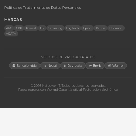
Accesorios
CONTACTO
Bogotá, Colombia · Servicio en toda Colombia e internacional
+57 350 460 9431
aosorio@netpowerit.co
Lun-Vie 8am-6pm | Sáb 9am-1pm
EMPRESA
Quiénes somos
Ferova (IA)
Contacto
Cotizaciones
Tienda