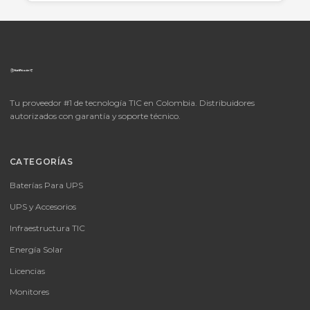
Cotizar por WhatsApp
🚚 Envío a toda Colombia
🛡️ Garantía incluida
📦
Consultar precio
SKU:
MICROSOFT OFFICE 365 BUSINESS STANDARD ESD
MICROSOFT OFFICE 365 BUSINESS STANDARD ESD
Consulte disponibilidad y precio
Cotizar por WhatsApp
🚚 Envío a toda Colombia
🛡️ Garantía incluida