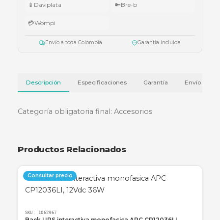
Válido del 1 al 31 de julio de 2026 o hasta agotar existencias. Aplica también
cotizaciones.
Ver términos y condiciones
💳 Métodos de pago
🏦
Bancolombia
📱
Nequi
📱
Daviplata
🔑
Bre-b
💳
Wompi
Envío a toda Colombia
Garantía incluida
Descripción
Especificaciones
Garantía
Categoría obligatoria final: Accesorios