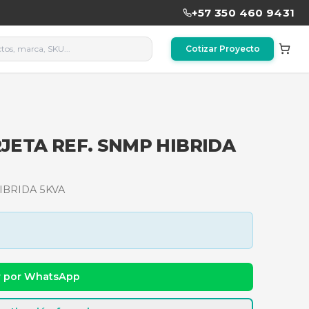
RE Y TARJETA REF. SNMP H
ETA REF. SNMP HIBRIDA 5KVA
dad y precio