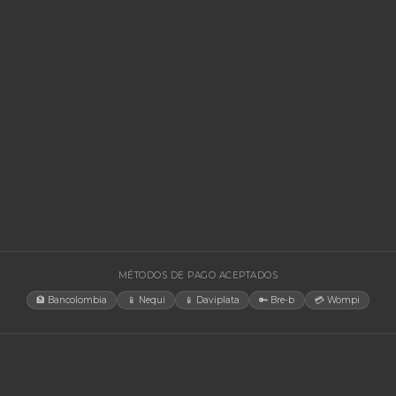
🚚 Envío a toda Colombia
🛡️ Garantía incluida
🚚 Envío a t
EGORÍAS
CONTACT
Bogotá, C
rías Para UPS
internacio
+57 350 4
y Accesorios
aosorio@n
estructura TIC
Lun-Vie 
gía Solar
cias
tores
orios