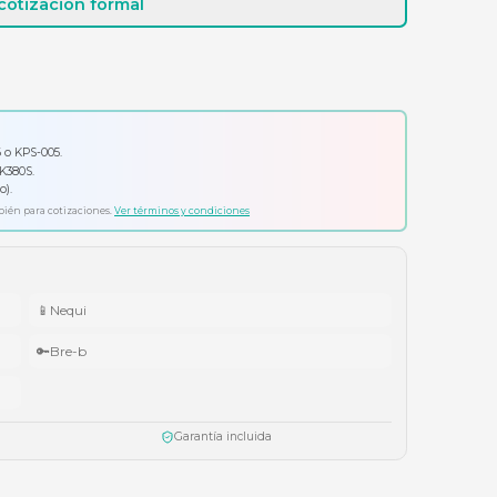
Cotizar por WhatsApp
Solicitar cotización formal
io por tu compra
ador Klip Xtreme KPS-006 o KPS-005.
ado Logitech Pebble Keys 2 K380S.
ífonos Cubbit Studio (negro).
ta agotar existencias. Aplica también para cotizaciones.
Ver términos y condiciones
📱
Nequi