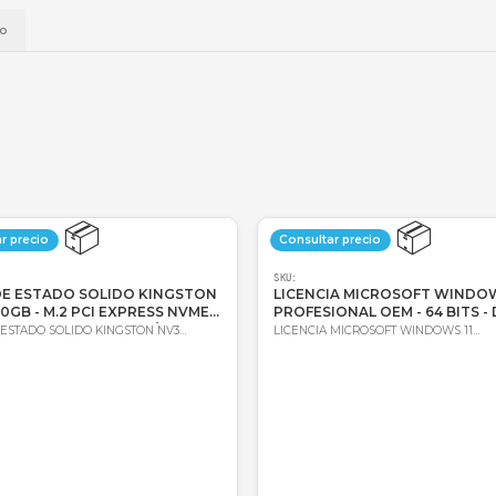
📱
Daviplata
💳
Wompi
Envío a t
a
Envío
📦
Consultar precio
Consultar 