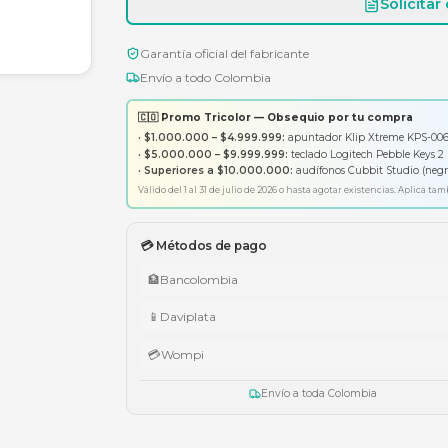
Garantía oficial del fabricante
Envío a todo Colombia
🇨🇴 Promo Tricolor — Obsequ
•
$1.000.000 – $4.999.999:
apunt
•
$5.000.000 – $9.999.999:
tecl
•
Superiores a $10.000.000:
aud
Válido del 1 al 31 de julio de 2026 o has
💳 Métodos de pago
🏦
Bancolombia