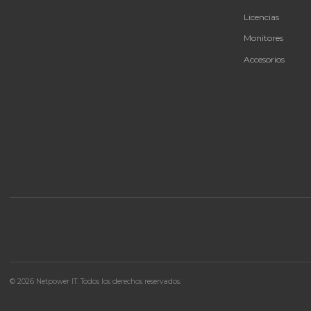
🚚 Envío a toda Colombia
🛡️ Garantía incluida
CAT
Bate
Tu proveedor #1 de tecnología TIC en Colombia.
UPS 
Distribuidores autorizados con garantía y soporte
técnico.
Infra
Ener
Licen
Moni
Acces