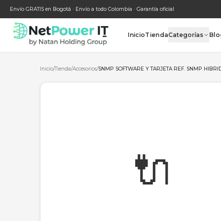
Envío GRATIS en Bogotá · Envío a todo Colombia · Garantía oficial
Inicio
Tienda
Categ
Inicio
/
Tienda
/
Accesorios
/
SNMP SOFTWARE Y TARJETA REF.
🔌