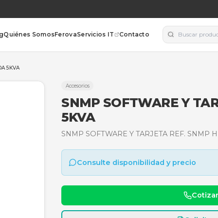
orías
Blog
Quiénes Somos
Ferova
Servicios IT
Contacto
 SNMP HIBRIDA 5KVA
Accesorios
SNMP SOFTWA
5KVA
SNMP SOFTWARE Y TARJ
Consulte disponibili