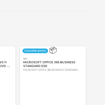
🔑
Bre-b
oda Colombia
Garantía incluida
📦
📦
precio
Consultar precio