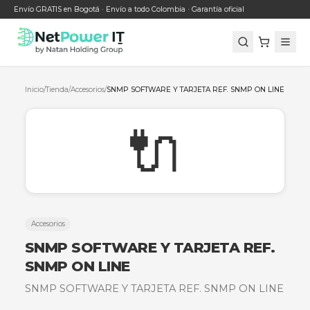
Envío GRATIS en Bogotá · Envío a todo Colombia · Garantía oficial
Inicio
/
Tienda
/
Accesorios
/
SNMP SOFTWARE Y TARJETA REF. SNMP ON
🔌
Accesorios
SNMP SOFTWARE Y TARJETA RE