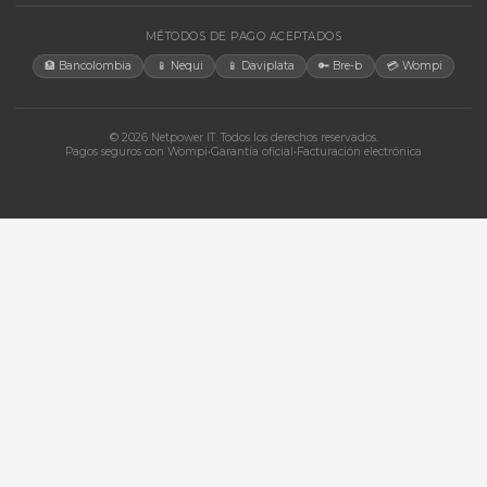
Bogotá, Colombia · Servicio en toda Colombia e internacional
+57 350 460 9431
aosorio@netpowerit.co
Lun-Vie 8am-6pm | Sáb 9am-1pm
EMPRESA
Quiénes somos
Ferova (IA)
Contacto
Cotizaciones
Tienda
Marcas
Términos y Condiciones
Política de Cookies