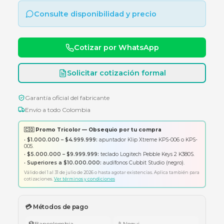
SNMP ON LINE
SNMP SOFTWARE Y TARJETA REF. SNMP ON 
Consulte disponibilidad y precio
Cotizar por WhatsApp
Solicitar cotización formal
Garantía oficial del fabricante
Envío a todo Colombia
🇨🇴 Promo Tricolor — Obsequio por tu compra
•
$1.000.000 – $4.999.999:
apuntador Klip Xtreme KPS-006 o K
005.
•
$5.000.000 – $9.999.999:
teclado Logitech Pebble Keys 2 K380