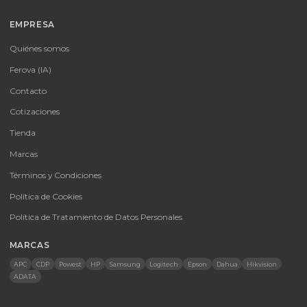
Tu proveedor #1 de tecnología TIC en Colombia. Distribuidores
autorizados con garantía y soporte técnico.
CATEGORÍAS
Baterías Para UPS
UPS y Accesorios
Infraestructura TIC
Energía Solar
Licencias
Monitores
Accesorios
CONTACTO