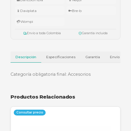
•
Superiores a $10.000.000:
audífonos Cubbit Studio (negro).
Válido del 1 al 31 de julio de 2026 o hasta agotar existencias. Aplica también
cotizaciones.
Ver términos y condiciones
💳 Métodos de pago
🏦
Bancolombia
📱
Nequi
📱
Daviplata
🔑
Bre-b
💳
Wompi
Envío a toda Colombia
Garantía incluida
Descripción
Especificaciones
Garantía