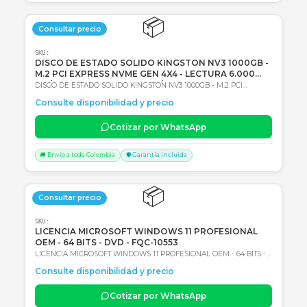
SKU:
1062967
Back UPS interactiva monofasica APC CP12036LI,
12Vdc 36W
Back UPS interactiva monofasica APC CP12036LI, 12Vdc 36W,
Entrada 120Vac, AVR, Tipo de batería: Li-Ion (Ión de litio) 2 años de
Consulte disponibilidad y precio
Garantía en Centro autorizado de servicio
Cotizar por WhatsApp
🚚 Envío a toda Colombia
🛡️ Garantía incluida
📦
Consultar precio
SKU:
DISCO DE ESTADO SOLIDO KINGSTON NV3 1000GB
M.2 PCI EXPRESS NVME GEN 4X4 - LECTURA 6.000