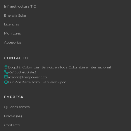
MICROSOFT OFFICE 365 BUSINESS STANDARD ESD
MICROSOFT OFFICE 365 BUSINESS STANDARD ESD
Consulte disponibilidad y precio
Cotizar por WhatsApp
🚚 Envío a toda Colombia
🛡️ Garantía incluida
Tu proveedor #1 de tecnología TIC en Colombia. Distribuidores
autorizados con garantía y soporte técnico.