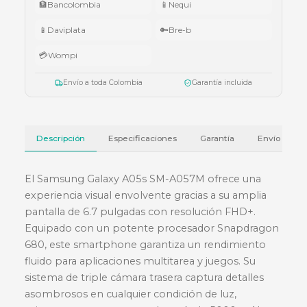
•
$5.000.000 – $9.999.999:
teclado Logitech Pebble Keys 2 K380
•
Superiores a $10.000.000:
audífonos Cubbit Studio (negro).
Válido del 1 al 31 de julio de 2026 o hasta agotar existencias. Aplica también
cotizaciones.
Ver términos y condiciones
💳 Métodos de pago
🏦
Bancolombia
📱
Nequi
📱
Daviplata
🔑
Bre-b
💳
Wompi
Envío a toda Colombia
Garantía incluida
Descripción
Especificaciones
Garantía