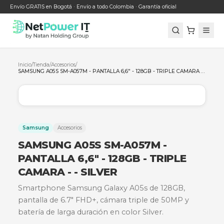
Envío GRATIS en Bogotá · Envío a todo Colombia · Garantía oficial
Inicio
/
Tienda
/
Accesorios
/
Samsung
Accesorios
SAMSUNG A05S SM-A057M -
PANTALLA 6,6" - 128GB - TRIPLE
CAMARA - - SILVER
Smartphone Samsung Galaxy A05s de 128GB,