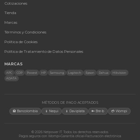
CATEGORÍAS
Baterías Para UPS
UPS y Accesorios
Infraestructura TIC
Energía Solar
Licencias
Monitores
Accesorios
CONTACTO
Bogotá, Colombia · Servicio en toda Colombia e internacional
+57 350 460 9431
aosorio@netpowerit.co
Lun-Vie 8am-6pm | Sáb 9am-1pm