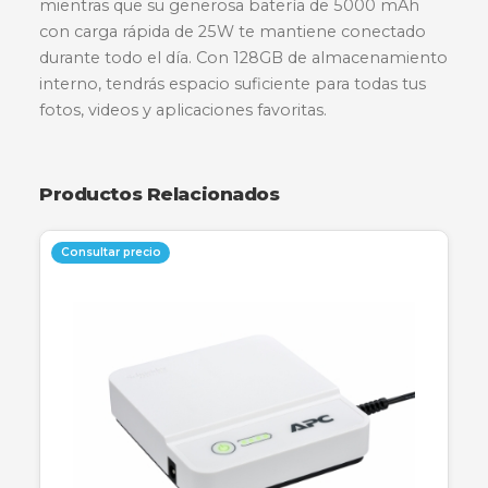
El Samsung Galaxy A05s SM-A057M ofrece un
experiencia visual envolvente gracias a su ampl
pantalla de 6.7 pulgadas con resolución FHD+.
Equipado con un potente procesador Snapdr
680, este smartphone garantiza un rendimient
fluido para aplicaciones multitarea y juegos. Su
sistema de triple cámara trasera captura detalle
asombrosos en cualquier condición de luz,
mientras que su generosa batería de 5000 mA
con carga rápida de 25W te mantiene conecta
durante todo el día. Con 128GB de almacenami
interno, tendrás espacio suficiente para todas t
fotos, videos y aplicaciones favoritas.
Productos Relacionados