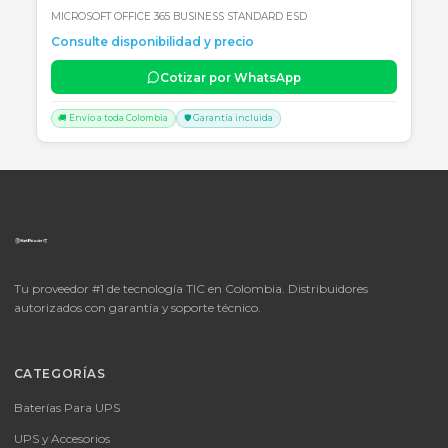
🚚 Envío a toda Colombia
🛡️ Garantía incluida
📦
Consultar precio
SKU:
LICENCIA MICROSOFT WINDOWS 11 PROFESIONAL
OEM - 64 BITS - DVD - FQC-10553
LICENCIA MICROSOFT WINDOWS 11 PROFESIONAL OEM - 64 BITS
DVD - FQC-10553
Consulte disponibilidad y precio
Cotizar por WhatsApp
🚚 Envío a toda Colombia
🛡️ Garantía incluida
📦
Consultar precio
SKU: