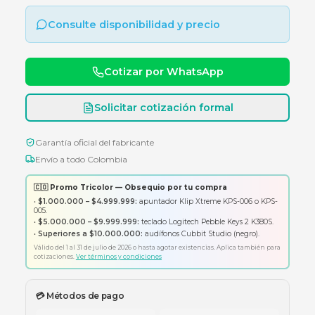
pantalla de 6.7" FHD+, cámara triple de 50MP y
batería de larga duración en color Silver.
Consulte disponibilidad y precio
Cotizar por WhatsApp
Solicitar cotización formal
Garantía oficial del fabricante
Envío a todo Colombia
🇨🇴 Promo Tricolor — Obsequio por tu compra
•
$1.000.000 – $4.999.999:
apuntador Klip Xtreme KPS-006 o K
005.