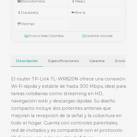
•
Superiores a $10.000.000:
audífonos Cubbit Studio (negro).
Válido del 1 al 31 de julio de 2026 o hasta agotar existencias. Aplica también
cotizaciones.
Ver términos y condiciones
💳 Métodos de pago
🏦
Bancolombia
📱
Nequi
📱
Daviplata
🔑
Bre-b
💳
Wompi
Envío a toda Colombia
Garantía incluida
Descripción
Especificaciones
Garantía