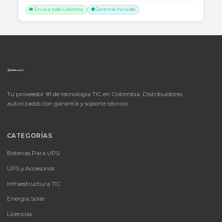
SKU:
LICENCIA MICROSOFT WINDOWS 11 PROFESIONAL
OEM - 64 BITS - DVD - FQC-10553
LICENCIA MICROSOFT WINDOWS 11 PROFESIONAL OEM - 64 BITS
DVD - FQC-10553
Consulte disponibilidad y precio
Cotizar por WhatsApp
🚚 Envío a toda Colombia
🛡️ Garantía incluida
📦
Consultar precio
SKU:
MICROSOFT OFFICE 365 BUSINESS STANDARD ESD
MICROSOFT OFFICE 365 BUSINESS STANDARD ESD
Consulte disponibilidad y precio