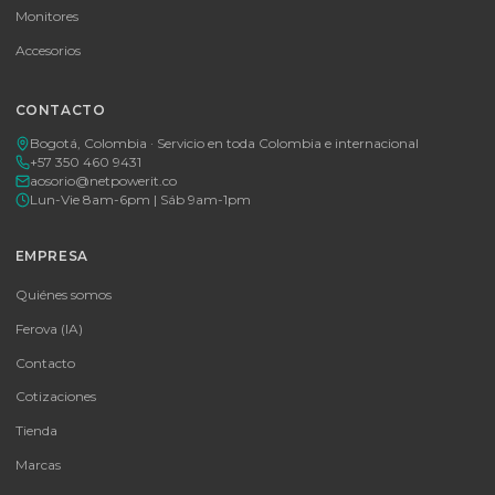
Cotizar por WhatsApp
🚚 Envío a toda Colombia
🛡️ Garantía incluida
Tu proveedor #1 de tecnología TIC en Colombia. Distribuidores
autorizados con garantía y soporte técnico.
CATEGORÍAS
Baterías Para UPS
UPS y Accesorios