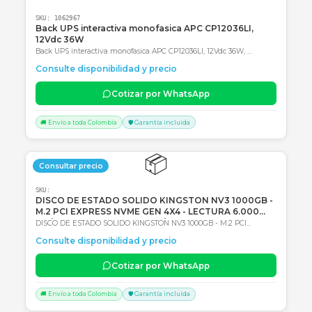
SKU:
1062967
Back UPS interactiva monofasica APC CP12036LI,
12Vdc 36W
Back UPS interactiva monofasica APC CP12036LI, 12Vdc 36W,
Entrada 120Vac, AVR, Tipo de batería: Li-Ion (Ión de litio) 2 años de
Consulte disponibilidad y precio
Garantía en Centro autorizado de servicio