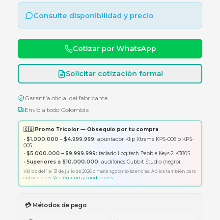
Router Wi-Fi multi-modo N300 con 2 antenas fi
y velocidad de hasta 300 Mbps.
Consulte disponibilidad y precio
Cotizar por WhatsApp
Solicitar cotización formal
Garantía oficial del fabricante
Envío a todo Colombia
🇨🇴 Promo Tricolor — Obsequio por tu compra
•
$1.000.000 – $4.999.999:
apuntador Klip Xtreme KPS-006 o K
005.
•
$5.000.000 – $9.999.999:
teclado Logitech Pebble Keys 2 K380