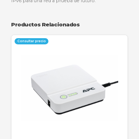
El router TP-Link TL-WR820N ofrece una cone
Wi-Fi rápida y estable de hasta 300 Mbps, ideal
tareas cotidianas como streaming en HD,
navegación web y descargas rápidas. Su diseño
compacto incluye dos potentes antenas que
mejoran la recepción de la señal y la cobertura
todo el hogar. Cuenta con controles parentales
red de invitados y es compatible con el protoc
IPv6 para una red a prueba de futuro.
Productos Relacionados
Consultar precio