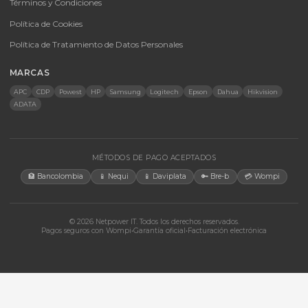
Infraestructura TIC
Energía Solar
Licencias
Monitores
Accesorios
CONTACTO
Bogotá, Colombia · Servicio en toda Colombia e internacional
+57 350 460 9431
aosorio@netpowerit.co
Lun-Vie 8am-6pm | Sáb 9am-1pm
EMPRESA
Quiénes somos