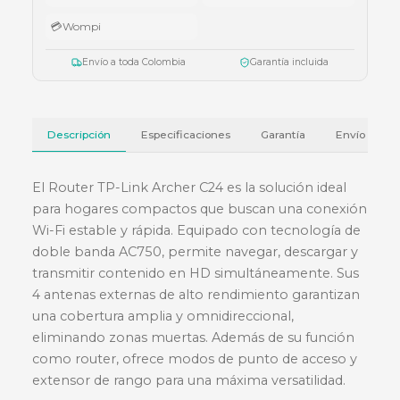
💳 Métodos de pago
🏦
Bancolombia
📱
Nequi
📱
Daviplata
🔑
Bre-b
💳
Wompi
Envío a toda Colombia
Garantía incluida
Descripción
Especificaciones
Garantía
El Router TP-Link Archer C24 es la solución ide
para hogares compactos que buscan una cone