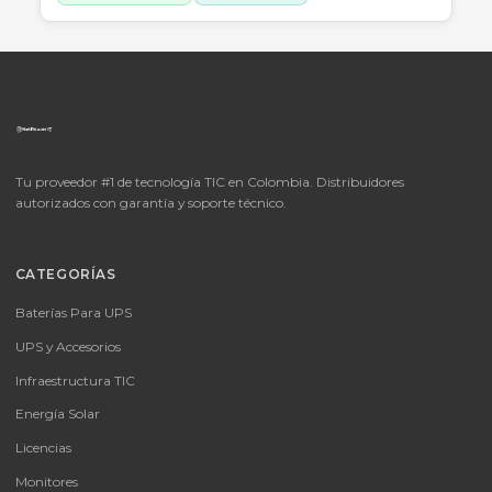
SKU:
LICENCIA MICROSOFT WINDOWS 11 PROFESIONAL
OEM - 64 BITS - DVD - FQC-10553
LICENCIA MICROSOFT WINDOWS 11 PROFESIONAL OEM - 64 BITS
DVD - FQC-10553
Consulte disponibilidad y precio
Cotizar por WhatsApp
🚚 Envío a toda Colombia
🛡️ Garantía incluida
📦
Consultar precio
SKU:
MICROSOFT OFFICE 365 BUSINESS STANDARD ESD
MICROSOFT OFFICE 365 BUSINESS STANDARD ESD
Consulte disponibilidad y precio
Cotizar por WhatsApp