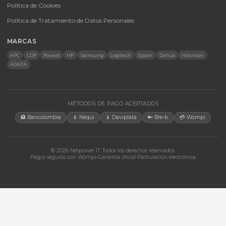
Energía Solar
Licencias
Monitores
Accesorios
CONTACTO
Bogotá, Colombia · Servicio en toda Colombia e internacional
+57 350 460 9431
aosorio@netpowerit.co
Lun-Vie 8am-6pm | Sáb 9am-1pm
EMPRESA
Quiénes somos
Ferova (IA)