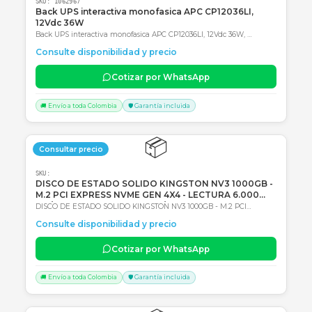
SKU:
1062967
Back UPS interactiva monofasica APC CP12036LI,
12Vdc 36W
Back UPS interactiva monofasica APC CP12036LI, 12Vdc 36W,
Entrada 120Vac, AVR, Tipo de batería: Li-Ion (Ión de litio) 2 años de
Consulte disponibilidad y precio
Garantía en Centro autorizado de servicio
Cotizar por WhatsApp