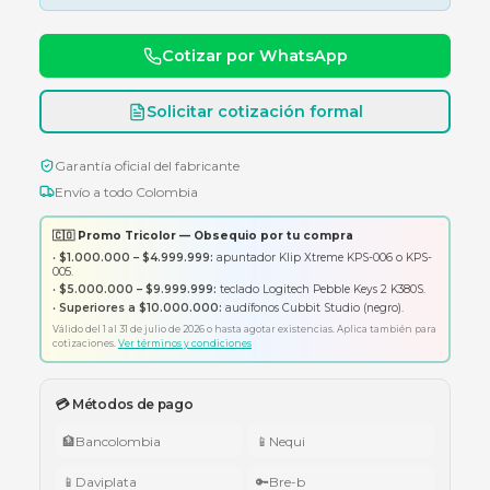
Consulte disponibilidad y precio
Cotizar por WhatsApp
Solicitar cotización formal
Garantía oficial del fabricante
Envío a todo Colombia
🇨🇴 Promo Tricolor — Obsequio por tu compra
•
$1.000.000 – $4.999.999:
apuntador Klip Xtreme KPS-006 o K
005.
•
$5.000.000 – $9.999.999:
teclado Logitech Pebble Keys 2 K380
•
Superiores a $10.000.000:
audífonos Cubbit Studio (negro).
Válido del 1 al 31 de julio de 2026 o hasta agotar existencias. Aplica también
cotizaciones.
Ver términos y condiciones