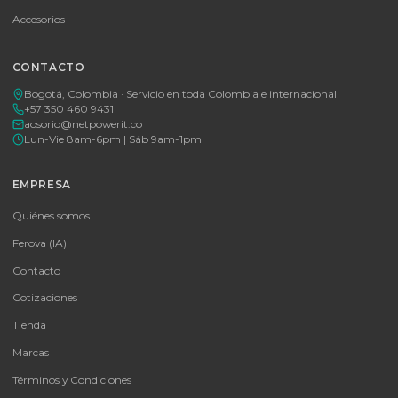
🚚 Envío a toda Colombia
🛡️ Garantía incluida
Tu proveedor #1 de tecnología TIC en Colombia. Distribuidores
autorizados con garantía y soporte técnico.
CATEGORÍAS
Baterías Para UPS
UPS y Accesorios
Infraestructura TIC