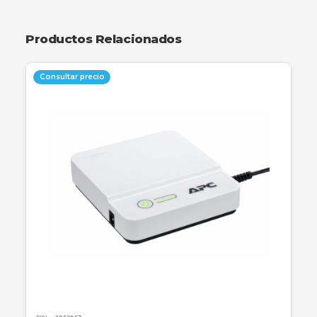
Wi-Fi estable y rápida. Equipado con tecnologí
doble banda AC750, permite navegar, descarga
transmitir contenido en HD simultáneamente. 
4 antenas externas de alto rendimiento garanti
una cobertura amplia y omnidireccional,
eliminando zonas muertas. Además de su func
como router, ofrece modos de punto de acces
extensor de rango para una máxima versatilidad
Productos Relacionados
Consultar precio