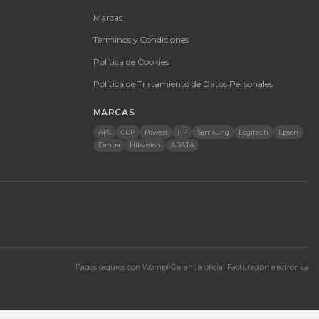
O
EMPRESA
olombia · Servicio en toda Colombia e
Quiénes somos
nal
60 9431
Ferova (IA)
etpowerit.co
Contacto
8am-6pm | Sáb 9am-1pm
Cotizaciones
Tienda
Marcas
Términos y Condici
Política de Cookies