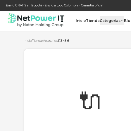
Envío GRATIS en Bogotá · Envío a todo Colombia · Garantía oficial
Inicio
Tienda
Categ
Inicio
/
Tienda
/
Accesorios
/
RJ 45 6
🔌