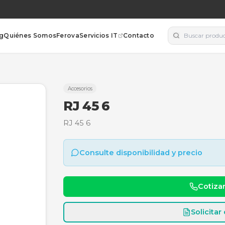
orías
Blog
Quiénes Somos
Ferova
Servicios IT
Contacto
Accesorios
RJ 45 6
RJ 45 6
Consulte disponibili