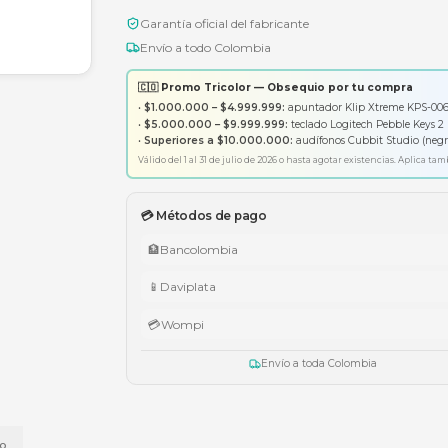
Garantía oficial del fabricante
Envío a todo Colombia
🇨🇴 Promo Tricolor — Obsequ
•
$1.000.000 – $4.999.999:
apunt
•
$5.000.000 – $9.999.999:
tecl
•
Superiores a $10.000.000:
aud
Válido del 1 al 31 de julio de 2026 o has
💳 Métodos de pago
🏦
Bancolombia
📱
Daviplata