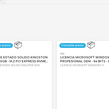
💳
Wompi
Envío a t
a
Envío
📦
Consultar precio
Consultar 
SKU:
SKU:
DISCO DE ESTADO SOLIDO KINGSTON
LICENCIA