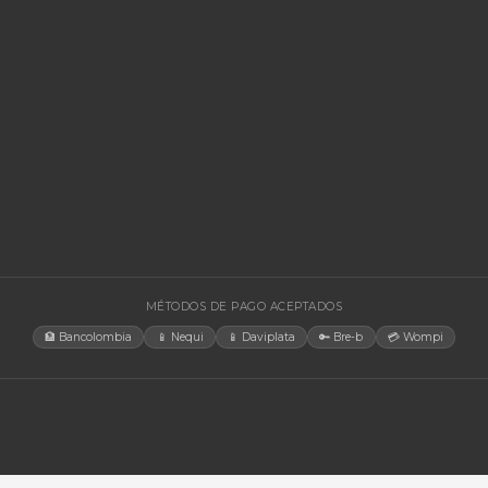
EGORÍAS
CONTACT
Bogotá, C
rías Para UPS
internacio
+57 350 4
y Accesorios
aosorio@n
estructura TIC
Lun-Vie 
gía Solar
cias
tores
orios