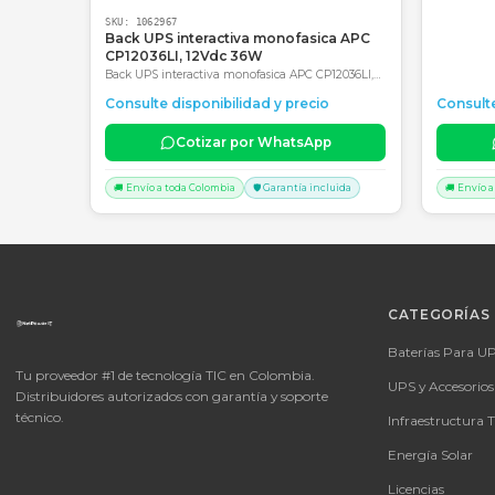
SKU:
1062967
Back UPS interactiva monofasica APC
CP12036LI, 12Vdc 36W
Back UPS interactiva monofasica APC CP12036LI,
12Vdc 36W, Entrada 120Vac, AVR, Tipo de batería:
Consulte disponibilidad y precio
Li-Ion (Ión de litio) 2 años de Garantía en Centro
autorizado de servicio
Cotizar por WhatsApp
🚚 Envío a toda Colombia
🛡️ Garantía incluida