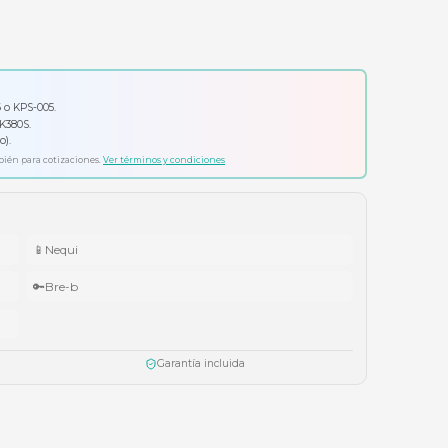
Solicitar cotización formal
io por tu compra
ador Klip Xtreme KPS-006 o KPS-005.
ado Logitech Pebble Keys 2 K380S.
ífonos Cubbit Studio (negro).
ta agotar existencias. Aplica también para cotizaciones.
Ver términos y condiciones
📱
Nequi
🔑
Bre-b