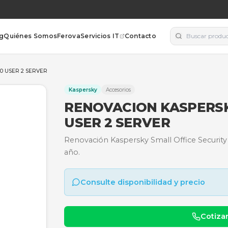
orías
Blog
Quiénes Somos
Ferova
Servicios IT
Contacto
FICE SEC. 20 USER 2 SERVER
Kaspersky
Accesorios
RENOVACION 
USER 2 SERV
Renovación Kaspersky Small
año.
Consulte disponibili