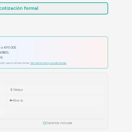
Cotizar por WhatsApp
Solicitar cotización formal
io por tu compra
ador Klip Xtreme KPS-006 o KPS-005.
ado Logitech Pebble Keys 2 K380S.
ífonos Cubbit Studio (negro).
ta agotar existencias. Aplica también para cotizaciones.
Ver términos y condiciones
📱
Nequi