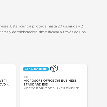
🔑
Bre-b
oda Colombia
Garantía incluida
ra pequeñas empresas. Esta licencia protege hasta 2
nsacciones financieras y administración simplificada