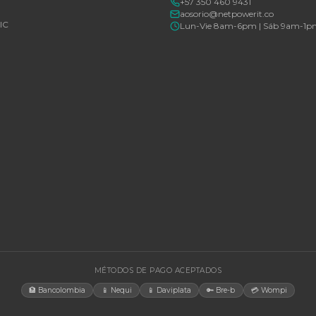
Consulte disponibilidad y precio
Consulte d
Cotizar por WhatsApp
🚚 Envío a toda Colombia
🛡️ Garantía incluida
🚚 Envío a t
EGORÍAS
CONTACT
Bogotá, C
rías Para UPS
internacio
+57 350 4
y Accesorios
aosorio@n
estructura TIC
Lun-Vie 
gía Solar
cias