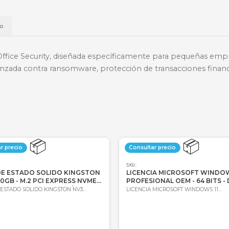
📱
Daviplata
💳
Wompi
Envío a t
a
Envío
 Small Office Security, diseñada específicamente pa
efensa avanzada contra ransomware, protección de tra