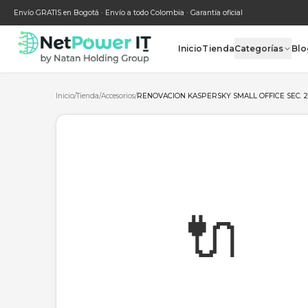
Envío GRATIS en Bogotá · Envío a todo Colombia · Garantía oficial
Inicio
Tienda
Categ
Inicio
/
Tienda
/
Accesorios
/
RENOVACION KASPERSKY SMALL OF
🔌