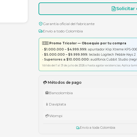
Garantía oficial del fabricante
Envío a todo Colombia
🇨🇴 Promo Tricolor — Obsequ
•
$1.000.000 – $4.999.999:
apunt
•
$5.000.000 – $9.999.999:
tecl
•
Superiores a $10.000.000:
aud
Válido del 1 al 31 de julio de 2026 o has
💳 Métodos de pago
🏦
Bancolombia