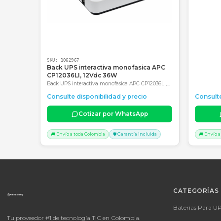
Consultar precio
SKU:
1062967
Back UPS interactiva monofasica APC
CP12036LI, 12Vdc 36W
Back UPS interactiva monofasica APC CP12036LI,