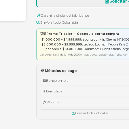
Garantía oficial del fabricante
Envío a todo Colombia
🇨🇴 Promo Tricolor — Obsequ
•
$1.000.000 – $4.999.999:
apunt
•
$5.000.000 – $9.999.999:
tecl
•
Superiores a $10.000.000:
aud
Válido del 1 al 31 de julio de 2026 o has
💳 Métodos de pago
🏦
Bancolombia