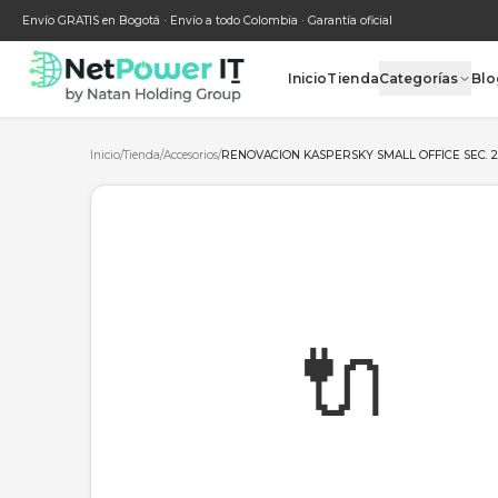
Envío GRATIS en Bogotá · Envío a todo Colombia · Garantía oficial
Inicio
Tienda
Categ
Inicio
/
Tienda
/
Accesorios
/
RENOVACION KASPERSKY SMALL OF
🔌