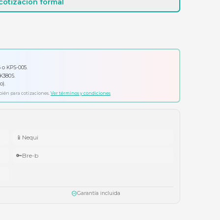
Cotizar por WhatsApp
Solicitar cotización formal
io por tu compra
ador Klip Xtreme KPS-006 o KPS-005.
ado Logitech Pebble Keys 2 K380S.
ífonos Cubbit Studio (negro).
ta agotar existencias. Aplica también para cotizaciones.
Ver términos y condiciones
📱
Nequi