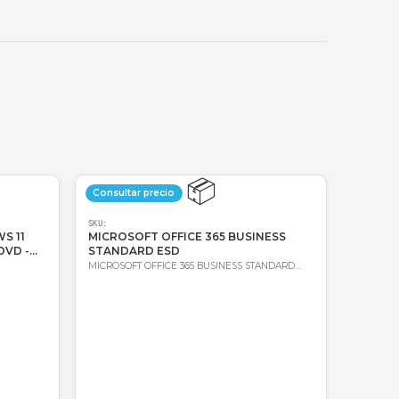
🔑
Bre-b
oda Colombia
Garantía incluida
📦
📦
precio
Consultar precio