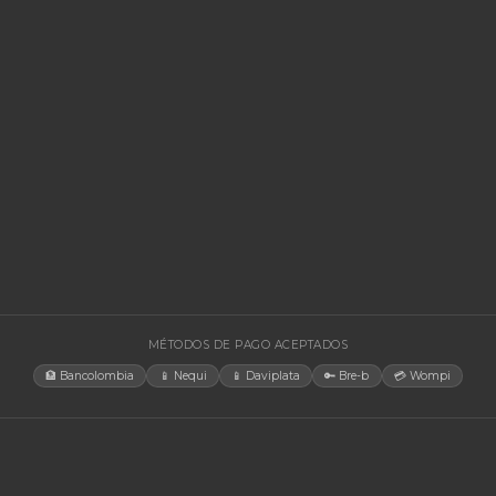
🚚 Envío a toda Colombia
🛡️ Garantía incluida
🚚 Envío a t
EGORÍAS
CONTACT
Bogotá, C
rías Para UPS
internacio
+57 350 4
y Accesorios
aosorio@n
estructura TIC
Lun-Vie 
gía Solar
cias
tores
orios