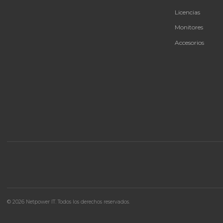
🚚 Envío a toda Colombia
🛡️ Garantía incluida
CAT
Bate
Tu proveedor #1 de tecnología TIC en Colombia.
UPS 
Distribuidores autorizados con garantía y soporte
técnico.
Infra
Ener
Licen
Moni
Acces