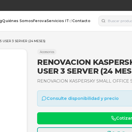
orías
Blog
Quiénes Somos
Ferova
Servicios IT
Contacto
FICE SEC. 25 USER 3 SERVER (24 MESES)
Accesorios
RENOVACION 
USER 3 SERVE
RENOVACION KASPERSKY 
Consulte disponibili