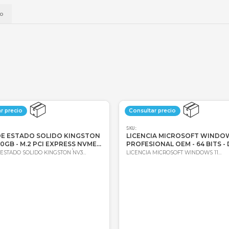
📱
Daviplata
💳
Wompi
Envío a t
a
Envío
📦
Consultar precio
Consultar 