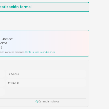
Cotizar por WhatsApp
Solicitar cotización formal
io por tu compra
ador Klip Xtreme KPS-006 o KPS-005.
ado Logitech Pebble Keys 2 K380S.
ífonos Cubbit Studio (negro).
ta agotar existencias. Aplica también para cotizaciones.
Ver términos y condiciones
📱
Nequi