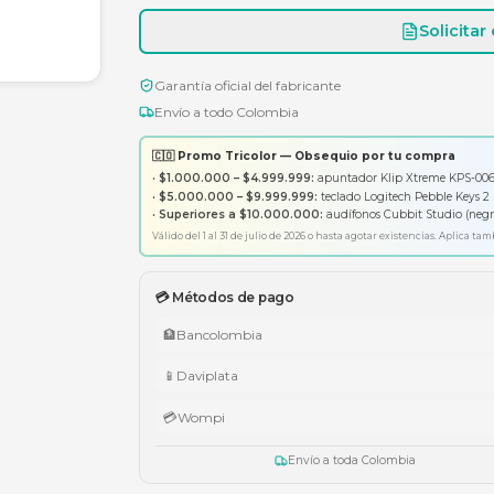
Garantía oficial del fabricante
Envío a todo Colombia
🇨🇴 Promo Tricolor — Obsequ
•
$1.000.000 – $4.999.999:
apunt
•
$5.000.000 – $9.999.999:
tecl
•
Superiores a $10.000.000:
aud
Válido del 1 al 31 de julio de 2026 o has
💳 Métodos de pago
🏦
Bancolombia