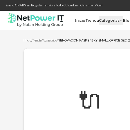
Envío GRATIS en Bogotá · Envío a todo Colombia · Garantía oficial
Inicio
Tienda
Categ
Inicio
/
Tienda
/
Accesorios
/
RENOVACION KASPERSKY SMALL OF
🔌