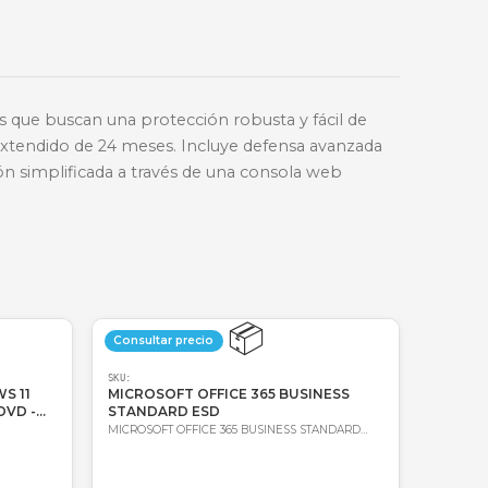
🔑
Bre-b
oda Colombia
Garantía incluida
 pequeñas empresas que buscan una protección robus
 durante un periodo extendido de 24 meses. Incluye d
les y administración simplificada a través de una c