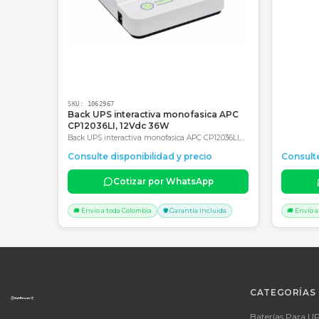
Productos Relacionados
Consultar precio
SKU:
1062967
Back UPS interactiva monofasica APC
CP12036LI, 12Vdc 36W