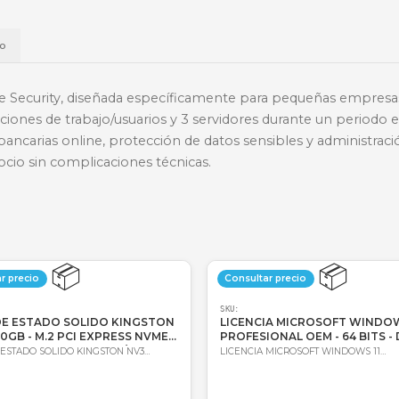
📱
Daviplata
💳
Wompi
Envío a t
a
Envío
mall Office Security, diseñada específicamente para
 de 25 estaciones de trabajo/usuarios y 3 servidores
cciones bancarias online, protección de datos sensib
d del negocio sin complicaciones técnicas.