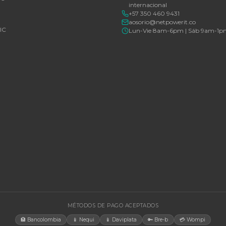
Consulte disponibilidad y precio
Consulte d
Cotizar por WhatsApp
🚚 Envío a toda Colombia
🛡️ Garantía incluida
🚚 Envío a t
EGORÍAS
CONTACT
Bogotá, C
rías Para UPS
internacio
+57 350 4
y Accesorios
aosorio@n
estructura TIC
Lun-Vie 
gía Solar