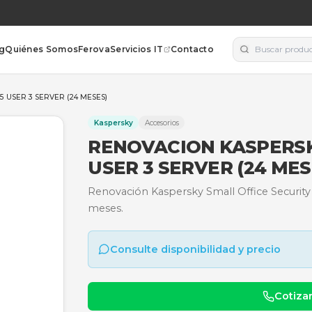
orías
Blog
Quiénes Somos
Ferova
Servicios IT
Contacto
FICE SEC. 25 USER 3 SERVER (24 MESES)
Kaspersky
Accesorios
RENOVACION 
USER 3 SERVE
Renovación Kaspersky Smal
meses.
Consulte disponibili