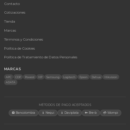
CATEGORÍAS
Baterías Para UPS
UPS y Accesorios
Infraestructura TIC
Energía Solar
Licencias
Monitores
Accesorios
CONTACTO
Bogotá, Colombia · Servicio en toda Colombia e internacional
+57 350 460 9431