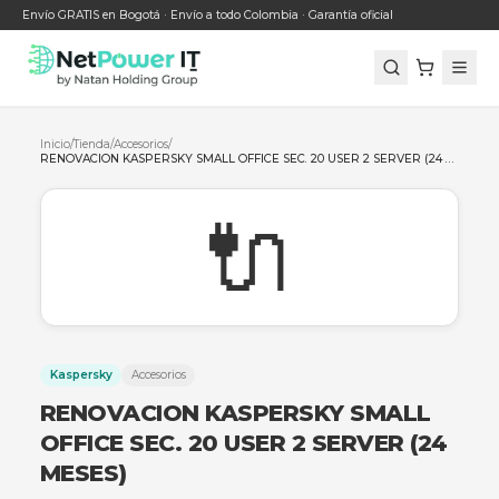
Envío GRATIS en Bogotá · Envío a todo Colombia · Garantía oficial
Inicio
/
Tienda
/
Accesorios
/
🔌
Kaspersky
Accesorios
RENOVACION KASPERSKY SMAL