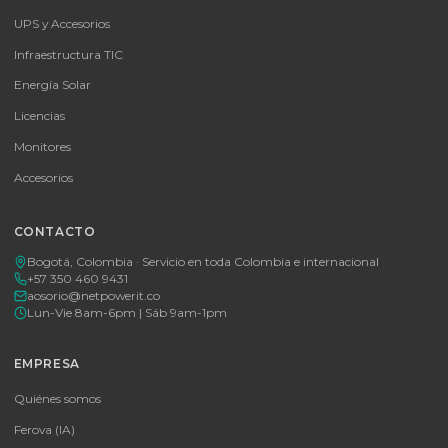
SKU:
MICROSOFT OFFICE 365 BUSINESS STANDARD ESD
MICROSOFT OFFICE 365 BUSINESS STANDARD ESD
Consulte disponibilidad y precio
Cotizar por WhatsApp
🚚 Envío a toda Colombia
🛡️ Garantía incluida
Tu proveedor #1 de tecnología TIC en Colombia. Distribuidores
autorizados con garantía y soporte técnico.