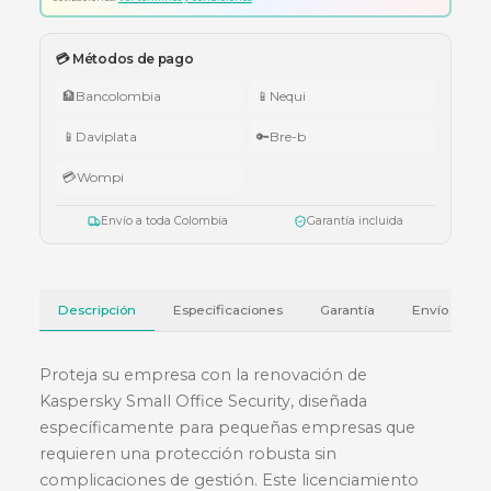
🇨🇴 Promo Tricolor — Obsequio por tu compra
•
$1.000.000 – $4.999.999:
apuntador Klip Xtreme KPS-006 o K
005.
•
$5.000.000 – $9.999.999:
teclado Logitech Pebble Keys 2 K380
•
Superiores a $10.000.000:
audífonos Cubbit Studio (negro).
Válido del 1 al 31 de julio de 2026 o hasta agotar existencias. Aplica también
cotizaciones.
Ver términos y condiciones
💳 Métodos de pago
🏦
Bancolombia
📱
Nequi
📱
Daviplata
🔑
Bre-b
💳
Wompi
Envío a toda Colombia
Garantía incluida