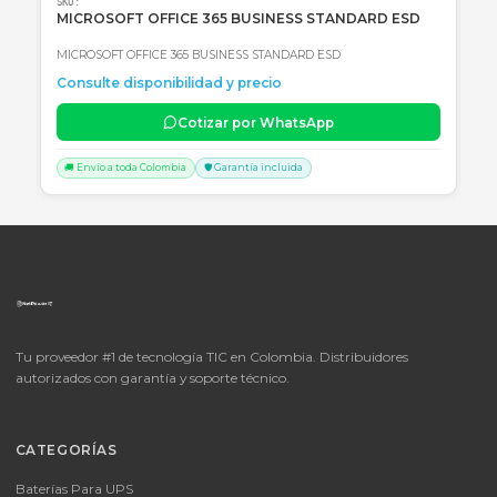
Cotizar por WhatsApp
🚚 Envío a toda Colombia
🛡️ Garantía incluida
📦
Consultar precio
SKU:
LICENCIA MICROSOFT WINDOWS 11 PROFESIONAL
OEM - 64 BITS - DVD - FQC-10553
LICENCIA MICROSOFT WINDOWS 11 PROFESIONAL OEM - 64 BITS
DVD - FQC-10553
Consulte disponibilidad y precio
Cotizar por WhatsApp
🚚 Envío a toda Colombia
🛡️ Garantía incluida
📦
Consultar precio