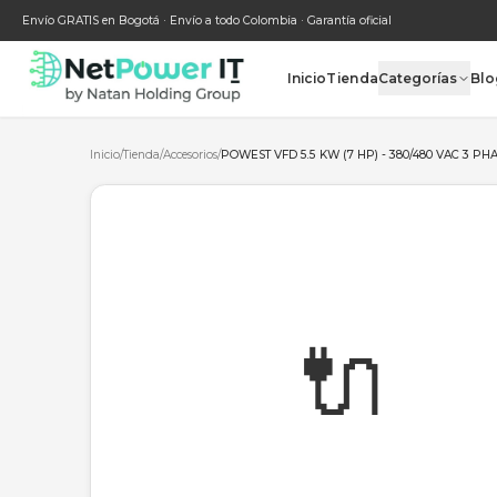
Envío GRATIS en Bogotá · Envío a todo Colombia · Garantía oficial
Inicio
Tienda
Categ
Inicio
/
Tienda
/
Accesorios
/
POWEST VFD 5.5 KW (7 HP) - 380/
🔌