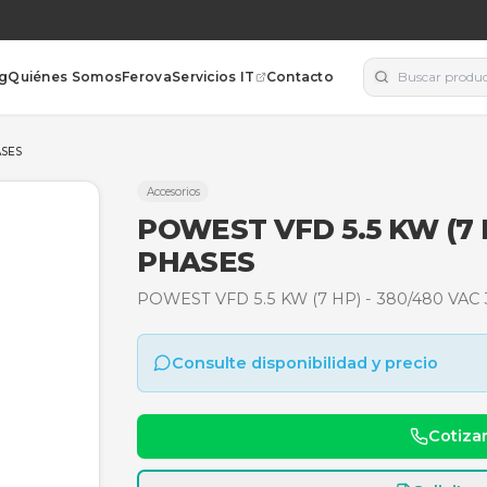
orías
Blog
Quiénes Somos
Ferova
Servicios IT
Contacto
480 VAC 3 PHASES
Accesorios
POWEST VFD 5.
PHASES
POWEST VFD 5.5 KW (7 H
Consulte disponibili