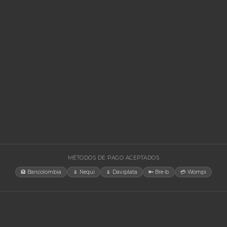
🚚 Envío a toda Colombia
🛡️ Garantía incluida
🚚 Envío a t
EGORÍAS
CONTACT
Bogotá, C
rías Para UPS
internacio
+57 350 4
y Accesorios
aosorio@n
estructura TIC
Lun-Vie 
gía Solar
cias
tores
orios