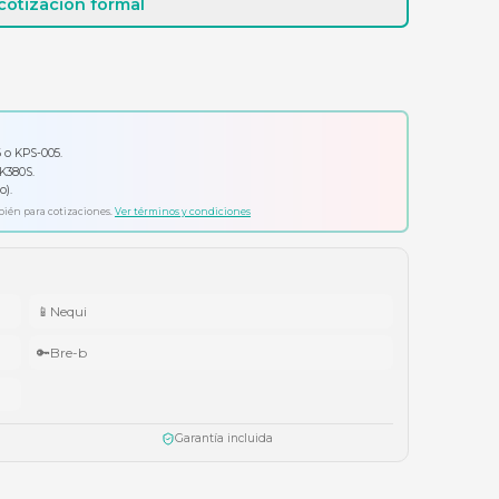
Cotizar por WhatsApp
Solicitar cotización formal
io por tu compra
ador Klip Xtreme KPS-006 o KPS-005.
ado Logitech Pebble Keys 2 K380S.
ífonos Cubbit Studio (negro).
ta agotar existencias. Aplica también para cotizaciones.
Ver términos y condiciones
📱
Nequi