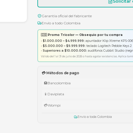
Garantía oficial del fabricante
Envío a todo Colombia
🇨🇴 Promo Tricolor — Obsequ
•
$1.000.000 – $4.999.999:
apunt
•
$5.000.000 – $9.999.999:
tecl
•
Superiores a $10.000.000:
aud
Válido del 1 al 31 de julio de 2026 o has
💳 Métodos de pago
🏦
Bancolombia