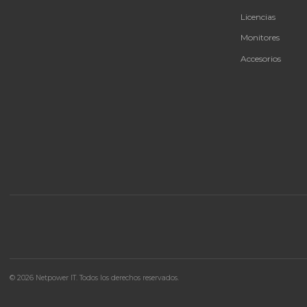
🚚 Envío a toda Colombia
🛡️ Garantía incluida
CAT
Bate
Tu proveedor #1 de tecnología TIC en Colombia.
UPS 
Distribuidores autorizados con garantía y soporte
técnico.
Infra
Ener
Licen
Moni
Acces