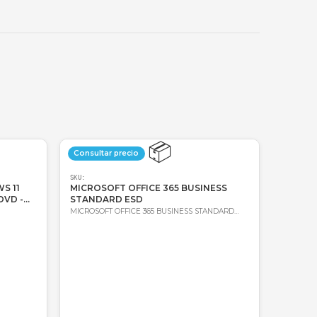
🔑
Bre-b
oda Colombia
Garantía incluida
📦
📦
precio
Consultar precio