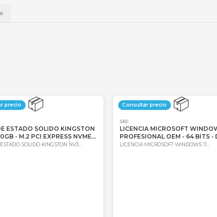
📱
Daviplata
💳
Wompi
Envío a t
a
Envío
📦
Consultar precio
Consultar 