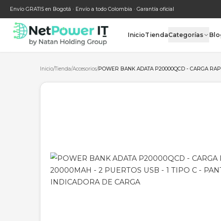
Envío GRATIS en Bogotá · Envío a todo Colombia · Garantía oficial
Inicio
Tienda
Categ
Inicio
/
Tienda
/
Accesorios
/
POWER BANK ADATA P20000QCD - 