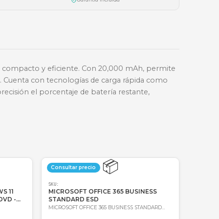
📱
Nequi
🔑
Bre-b
oda Colombia
Garantía incluida
rgía en un formato compacto y eficiente. Con 20,0
USB-C bidireccional. Cuenta con tecnologías de carg
ada muestra con precisión el porcentaje de batería 