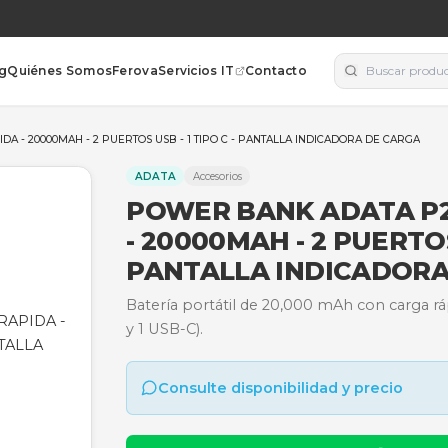
orías
Blog
Quiénes Somos
Ferova
Servicios IT
Contacto
CARGA RAPIDA - 20000MAH - 2 PUERTOS USB - 1 TIPO C - PANTALLA I
ADATA
Accesorios
POWER BANK 
- 20000MAH - 
PANTALLA IN
Batería portátil de 20,000
y 1 USB-C).