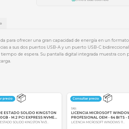
🏦
Bancolombia
📱
Daviplata
💳
Wompi
Envío a t
a
Envío
á diseñada para ofrecer una gran capacidad de ene
amente gracias a sus dos puertos USB-A y un puerto 
zar el tiempo de espera. Su pantalla digital integr
do de la carga.