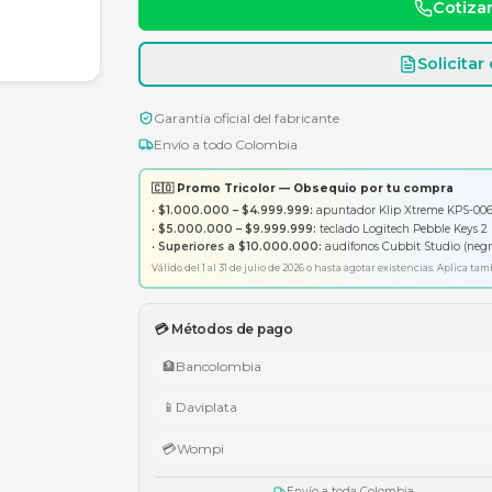
Consulte disponibili
Garantía oficial del fabricante
Envío a todo Colombia
🇨🇴 Promo Tricolor — Obsequ
•
$1.000.000 – $4.999.999:
apunt
•
$5.000.000 – $9.999.999:
tecl
•
Superiores a $10.000.000:
aud
Válido del 1 al 31 de julio de 2026 o has
💳 Métodos de pago