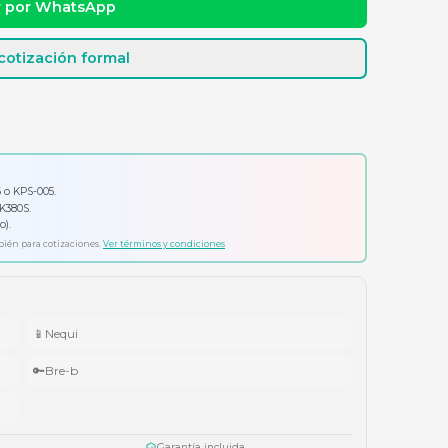
dad y precio
Cotizar por WhatsApp
Solicitar cotización formal
io por tu compra
ador Klip Xtreme KPS-006 o KPS-005.
ado Logitech Pebble Keys 2 K380S.
ífonos Cubbit Studio (negro).
ta agotar existencias. Aplica también para cotizaciones.
Ver términos y condiciones