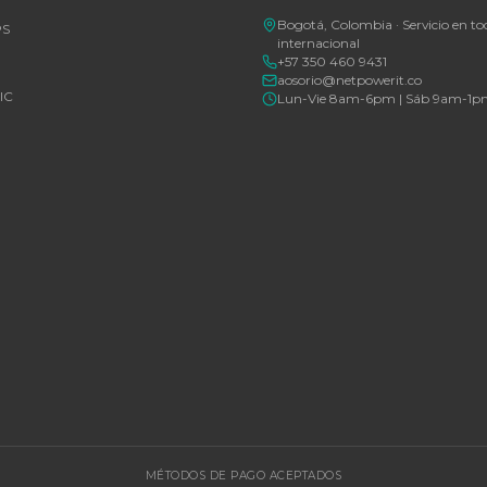
Consulte disponibilidad y precio
Consulte d
Cotizar por WhatsApp
🚚 Envío a toda Colombia
🛡️ Garantía incluida
🚚 Envío a t
EGORÍAS
CONTACT
Bogotá, C
rías Para UPS
internacio
+57 350 4
y Accesorios
aosorio@n
estructura TIC
Lun-Vie 