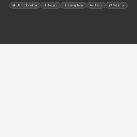
gía Solar
cias
tores
orios
MÉTODOS DE PAGO ACEPTADO
🏦 Bancolombia
📱 Nequi
📱 Daviplata
🔑 B