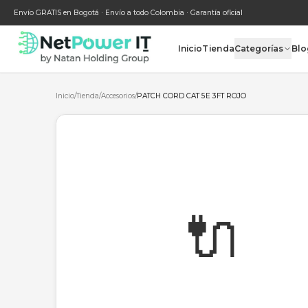
Envío GRATIS en Bogotá · Envío a todo Colombia · Garantía oficial
Inicio
Tienda
Categ
Inicio
/
Tienda
/
Accesorios
/
PATCH CORD CAT 5E 3FT ROJO
🔌