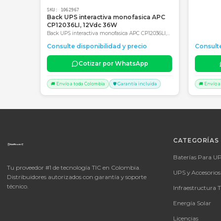
SKU:
1062967
Back UPS interactiva monofasica APC
CP12036LI, 12Vdc 36W
Back UPS interactiva monofasica APC CP12036LI,
12Vdc 36W, Entrada 120Vac, AVR, Tipo de batería:
Consulte disponibilidad y precio
Li-Ion (Ión de litio) 2 años de Garantía en Centro
autorizado de servicio
Cotizar por WhatsApp
🚚 Envío a toda Colombia
🛡️ Garantía incluida