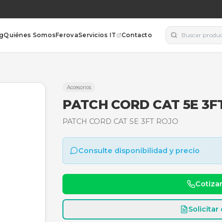
orías
Blog
Quiénes Somos
Ferova
Servicios IT
Contacto
Accesorios
PATCH CORD 
PATCH CORD CAT 5E 3F
Consulte disponibili