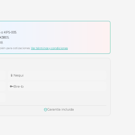
Solicitar cotización formal
io por tu compra
ador Klip Xtreme KPS-006 o KPS-005.
ado Logitech Pebble Keys 2 K380S.
ífonos Cubbit Studio (negro).
ta agotar existencias. Aplica también para cotizaciones.
Ver términos y condiciones
📱
Nequi
🔑
Bre-b