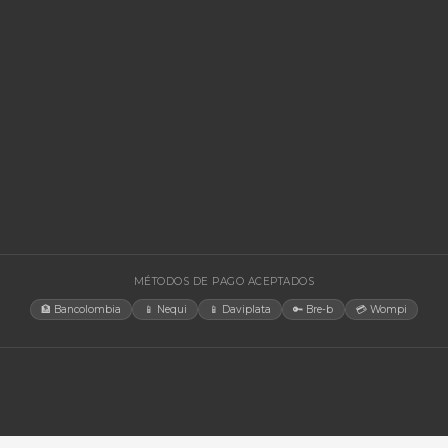
EGORÍAS
CONTACT
Bogotá, C
rías Para UPS
internacio
+57 350 4
y Accesorios
aosorio@n
estructura TIC
Lun-Vie 
gía Solar
cias
tores
orios