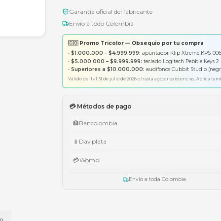
Garantía oficial del fabricante
Envío a todo Colombia
🇨🇴 Promo Tricolor — Obsequ
•
$1.000.000 – $4.999.999:
apunt
•
$5.000.000 – $9.999.999:
tecl
•
Superiores a $10.000.000:
aud
Válido del 1 al 31 de julio de 2026 o has
💳 Métodos de pago
🏦
Bancolombia
📱
Daviplata