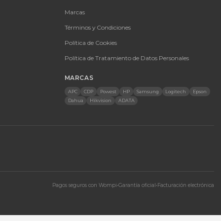
O
EMPRESA
olombia · Servicio en toda Colombia e
Quiénes somos
nal
60 9431
Ferova (IA)
etpowerit.co
Contacto
8am-6pm | Sáb 9am-1pm
Cotizaciones
Tienda
Marcas
Términos y Condici
Política de Cookies