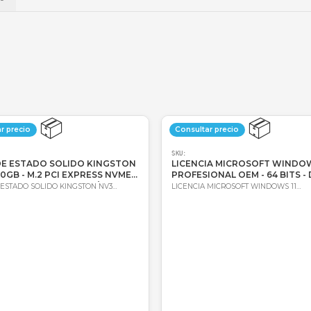
💳
Wompi
Envío a t
a
Envío
📦
Consultar precio
Consultar 
SKU:
SKU:
DISCO DE ESTADO SOLIDO KINGSTON
LICENCIA