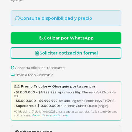
Sistema de altavoces 2.1 con 25W de potencia,
subwoofer compacto y sección de control con
cable.
Consulte disponibilidad y precio
Cotizar por WhatsApp
Solicitar cotización formal
Garantía oficial del fabricante
Envío a todo Colombia
🇨🇴 Promo Tricolor — Obsequio por tu compra
•
$1.000.000 – $4.999.999:
apuntador Klip Xtreme KPS-006 o K