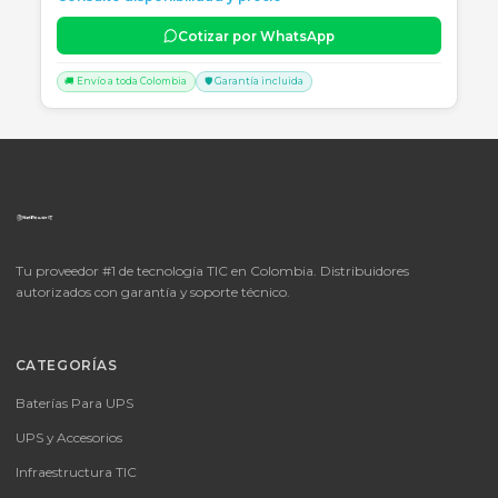
📦
Consultar precio
SKU:
LICENCIA MICROSOFT WINDOWS 11 PROFESIONAL
OEM - 64 BITS - DVD - FQC-10553
LICENCIA MICROSOFT WINDOWS 11 PROFESIONAL OEM - 64 BITS
DVD - FQC-10553
Consulte disponibilidad y precio
Cotizar por WhatsApp
🚚 Envío a toda Colombia
🛡️ Garantía incluida
📦
Consultar precio
SKU:
MICROSOFT OFFICE 365 BUSINESS STANDARD ESD
MICROSOFT OFFICE 365 BUSINESS STANDARD ESD