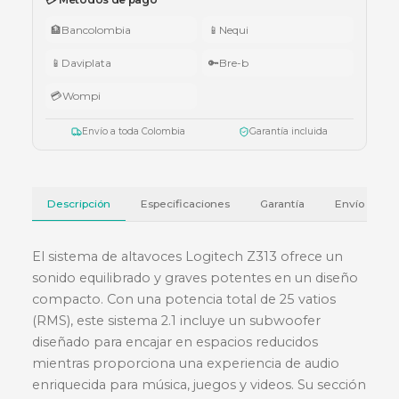
005.
•
$5.000.000 – $9.999.999:
teclado Logitech Pebble Keys 2 K380
•
Superiores a $10.000.000:
audífonos Cubbit Studio (negro).
Válido del 1 al 31 de julio de 2026 o hasta agotar existencias. Aplica también
cotizaciones.
Ver términos y condiciones
💳 Métodos de pago
🏦
Bancolombia
📱
Nequi
📱
Daviplata
🔑
Bre-b
💳
Wompi
Envío a toda Colombia
Garantía incluida
Descripción
Especificaciones
Garantía