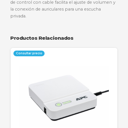
El sistema de altavoces Logitech Z313 ofrece u
sonido equilibrado y graves potentes en un dis
compacto. Con una potencia total de 25 vatios
(RMS), este sistema 2.1 incluye un subwoofer
diseñado para encajar en espacios reducidos
mientras proporciona una experiencia de audi
enriquecida para música, juegos y videos. Su se
de control con cable facilita el ajuste de volum
la conexión de auriculares para una escucha
privada.
Productos Relacionados