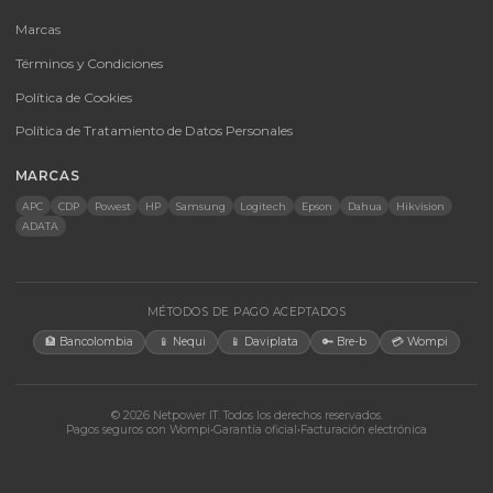
Baterías Para UPS
UPS y Accesorios
Infraestructura TIC
Energía Solar
Licencias
Monitores
Accesorios
CONTACTO
Bogotá, Colombia · Servicio en toda Colombia e internacional
+57 350 460 9431
aosorio@netpowerit.co
Lun-Vie 8am-6pm | Sáb 9am-1pm
EMPRESA