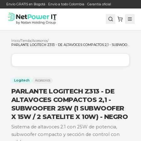
Envío GRATIS en Bogotá · Envío a todo Colombia · Garantía oficial
Inicio
/
Tienda
/
Accesorios
/
Logitech
Accesorios
PARLANTE LOGITECH Z313 - DE
ALTAVOCES COMPACTOS 2,1 -
SUBWOOFER 25W (1 SUBWOOF
X 15W / 2 SATELITE X 10W) - NE