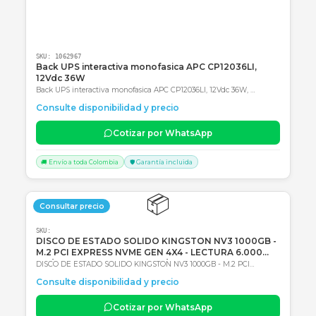
Consultar precio
SKU:
1062967
Back UPS interactiva monofasica APC CP12036LI,
12Vdc 36W