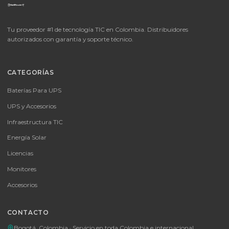
Cotizar por WhatsApp
🚚 Envío a toda Colombia
🛡️ Garantía incluida
📦
Consultar precio
SKU:
MICROSOFT OFFICE 365 BUSINESS STANDARD ESD
MICROSOFT OFFICE 365 BUSINESS STANDARD ESD
Consulte disponibilidad y precio
Cotizar por WhatsApp
🚚 Envío a toda Colombia
🛡️ Garantía incluida