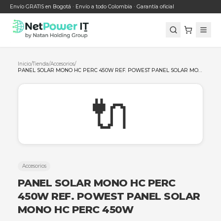
Envío GRATIS en Bogotá · Envío a todo Colombia · Garantía oficial
Inicio
/
Tienda
/
Accesorios
/
🔌
Accesorios
PANEL SOLAR MONO HC PERC