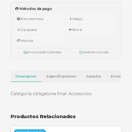
🇨🇴 Promo Tricolor — Obsequio por tu compra
•
$1.000.000 – $4.999.999:
apuntador Klip Xtreme KPS-006 o K
005.
•
$5.000.000 – $9.999.999:
teclado Logitech Pebble Keys 2 K380
•
Superiores a $10.000.000:
audífonos Cubbit Studio (negro).
Válido del 1 al 31 de julio de 2026 o hasta agotar existencias. Aplica también
cotizaciones.
Ver términos y condiciones
💳 Métodos de pago
🏦
Bancolombia
📱
Nequi
📱
Daviplata
🔑
Bre-b
💳
Wompi
Envío a toda Colombia
Garantía incluida