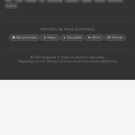
Accesorios
CONTACTO
Bogotá, Colombia · Servicio en toda Colombia e internacional
+57 350 460 9431
aosorio@netpowerit.co
Lun-Vie 8am-6pm | Sáb 9am-1pm
EMPRESA
Quiénes somos
Ferova (IA)
Contacto
Cotizaciones
Tienda
Marcas