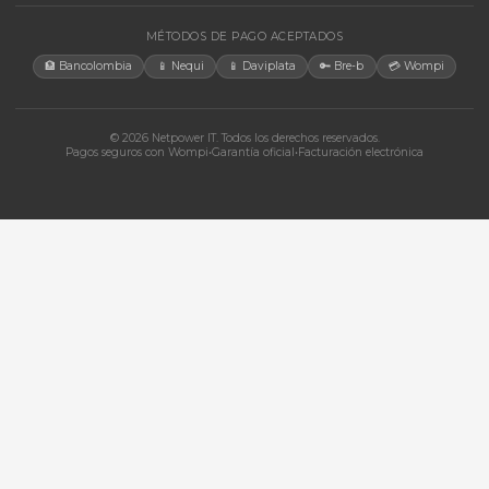
Bogotá, Colombia · Servicio en toda Colombia e internacional
+57 350 460 9431
aosorio@netpowerit.co
Lun-Vie 8am-6pm | Sáb 9am-1pm
EMPRESA
Quiénes somos
Ferova (IA)
Contacto
Cotizaciones
Tienda
Marcas
Términos y Condiciones
Política de Cookies