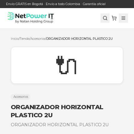
Envío GRATIS en Bogotá · Envío a todo Colombia · Garantía oficial
Inicio
/
Tienda
/
Accesorios
/
ORGANIZADOR HORIZONTAL PLASTICO 2U
🔌
Accesorios
ORGANIZADOR HORIZONTAL