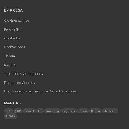
Tu proveedor #1 de tecnología TIC en Colombia. Distribuidores
autorizados con garantía y soporte técnico.
CATEGORÍAS
Baterías Para UPS
UPS y Accesorios
Infraestructura TIC
Energía Solar
Licencias
Monitores
Accesorios
CONTACTO