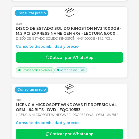
SKU:
1062967
Back UPS interactiva monofasica APC CP12036LI,
12Vdc 36W
Back UPS interactiva monofasica APC CP12036LI, 12Vdc 36W,
Entrada 120Vac, AVR, Tipo de batería: Li-Ion (Ión de litio) 2 años de
Consulte disponibilidad y precio
Garantía en Centro autorizado de servicio
Cotizar por WhatsApp
🚚 Envío a toda Colombia
🛡️ Garantía incluida
📦
Consultar precio
SKU:
DISCO DE ESTADO SOLIDO KINGSTON NV3 1000GB
M.2 PCI EXPRESS NVME GEN 4X4 - LECTURA 6.000