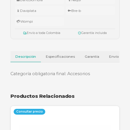
•
Superiores a $10.000.000:
audífonos Cubbit Studio (negro).
Válido del 1 al 31 de julio de 2026 o hasta agotar existencias. Aplica también
cotizaciones.
Ver términos y condiciones
💳 Métodos de pago
🏦
Bancolombia
📱
Nequi
📱
Daviplata
🔑
Bre-b
💳
Wompi
Envío a toda Colombia
Garantía incluida
Descripción
Especificaciones
Garantía