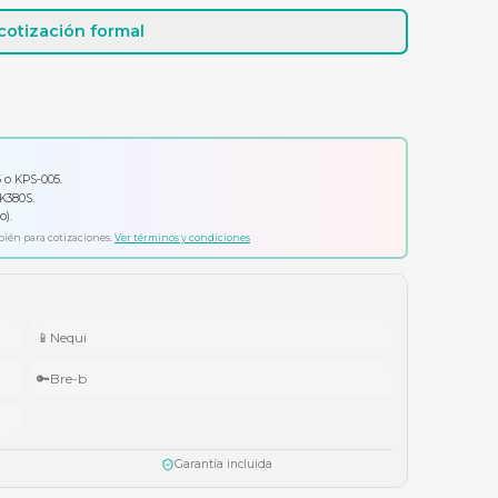
Cotizar por WhatsApp
Solicitar cotización formal
io por tu compra
ador Klip Xtreme KPS-006 o KPS-005.
ado Logitech Pebble Keys 2 K380S.
ífonos Cubbit Studio (negro).
ta agotar existencias. Aplica también para cotizaciones.
Ver términos y condiciones
📱
Nequi