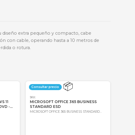
🔑
Bre-b
oda Colombia
Garantía incluida
ier lugar. Gracias a su diseño extra pequeño y compac
a fiabilidad de un ratón con cable, operando hasta a 
sin riesgo de pérdida o rotura.