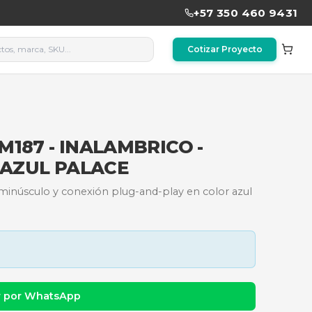
OGITECH M187 - INALAMBRIC
L - USB - AZUL PALACE
ortátil con diseño minúsculo y conexión plug-and-pl
dad y precio