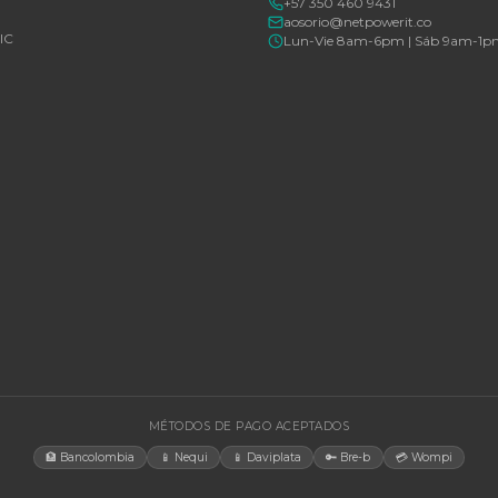
Consulte disponibilidad y precio
Consulte d
Cotizar por WhatsApp
🚚 Envío a toda Colombia
🛡️ Garantía incluida
🚚 Envío a t
EGORÍAS
CONTACT
Bogotá, C
rías Para UPS
internacio
+57 350 4
y Accesorios
aosorio@n
estructura TIC
Lun-Vie 
gía Solar
cias