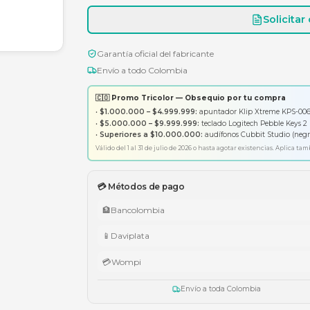
Garantía oficial del fabricante
Envío a todo Colombia
🇨🇴 Promo Tricolor — Obsequ
•
$1.000.000 – $4.999.999:
apunt
•
$5.000.000 – $9.999.999:
tecl
•
Superiores a $10.000.000:
aud
Válido del 1 al 31 de julio de 2026 o has
💳 Métodos de pago
🏦
Bancolombia