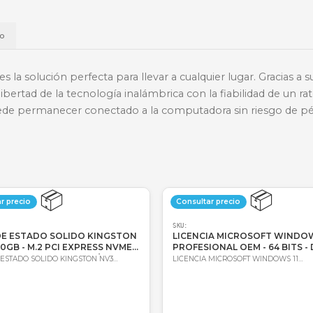
📱
Daviplata
💳
Wompi
Envío a t
a
Envío
ch M187 es la solución perfecta para llevar a cualqu
 Ofrece la libertad de la tecnología inalámbrica con l
B que puede permanecer conectado a la computadora 