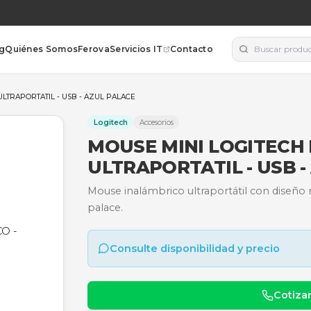
orías
Blog
Quiénes Somos
Ferova
Servicios IT
Contacto
LAMBRICO - ULTRAPORTATIL - USB - AZUL PALACE
Logitech
Accesorios
MOUSE MINI L
ULTRAPORTATI
Mouse inalámbrico ultrap
palace.
Consulte disponibili