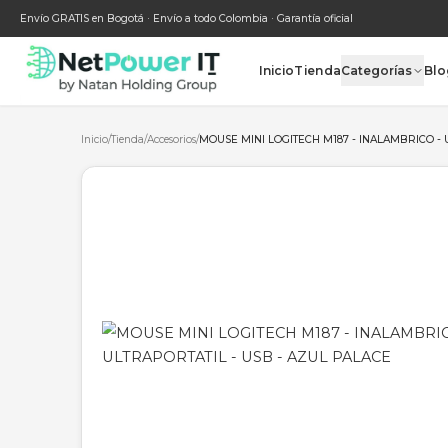
Envío GRATIS en Bogotá · Envío a todo Colombia · Garantía oficial
Inicio
Tienda
Categ
Inicio
/
Tienda
/
Accesorios
/
MOUSE MINI LOGITECH M187 - INA