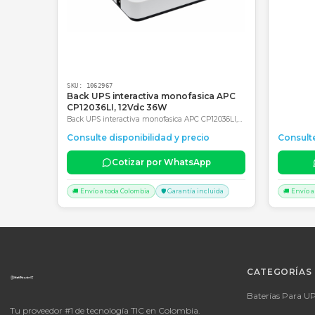
Consultar precio
SKU:
1062967
Back UPS interactiva monofasica APC
CP12036LI, 12Vdc 36W
Back UPS interactiva monofasica APC CP12036LI,