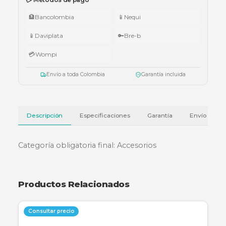
005.
•
$5.000.000 – $9.999.999:
teclado Logitech Pebble Keys 2 K380
•
Superiores a $10.000.000:
audífonos Cubbit Studio (negro).
Válido del 1 al 31 de julio de 2026 o hasta agotar existencias. Aplica también
cotizaciones.
Ver términos y condiciones
💳 Métodos de pago
🏦
Bancolombia
📱
Nequi
📱
Daviplata
🔑
Bre-b
💳
Wompi
Envío a toda Colombia
Garantía incluida
Descripción
Especificaciones
Garantía