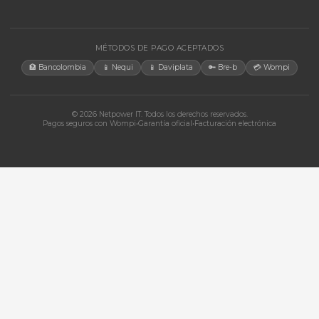
CONTACTO
Bogotá, Colombia · Servicio en toda Colombia e internacional
+57 350 460 9431
aosorio@netpowerit.co
Lun-Vie 8am-6pm | Sáb 9am-1pm
EMPRESA
Quiénes somos
Ferova (IA)
Contacto
Cotizaciones
Tienda
Marcas
Términos y Condiciones