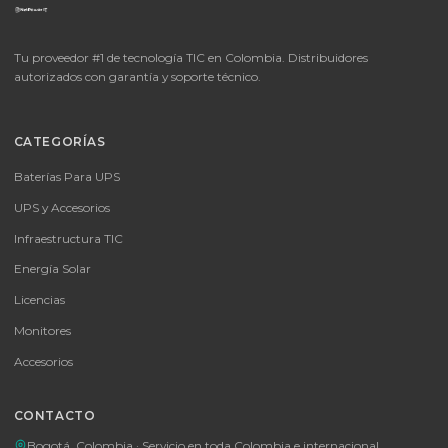
Cotizar por WhatsApp
🚚 Envío a toda Colombia
🛡️ Garantía incluida
📦
Consultar precio
SKU:
MICROSOFT OFFICE 365 BUSINESS STANDARD ESD
MICROSOFT OFFICE 365 BUSINESS STANDARD ESD
Consulte disponibilidad y precio
Cotizar por WhatsApp
🚚 Envío a toda Colombia
🛡️ Garantía incluida