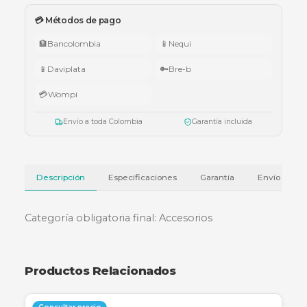
🇨🇴 Promo Tricolor — Obsequio por tu compra
•
$1.000.000 – $4.999.999:
apuntador Klip Xtreme KPS-006 o K
005.
•
$5.000.000 – $9.999.999:
teclado Logitech Pebble Keys 2 K380
•
Superiores a $10.000.000:
audífonos Cubbit Studio (negro).
Válido del 1 al 31 de julio de 2026 o hasta agotar existencias. Aplica también
cotizaciones.
Ver términos y condiciones
💳 Métodos de pago
🏦
Bancolombia
📱
Nequi
📱
Daviplata
🔑
Bre-b
💳
Wompi
Envío a toda Colombia
Garantía incluida