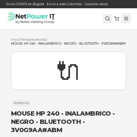
Envío GRATIS en Bogotá · Envío a todo Colombia · Garantía oficial
Inicio
/
Tienda
/
Accesorios
/
MOUSE HP 240 - INALAMBRICO - NEGRO - BLUETOOTH - 3V0G9A
🔌
Accesorios
MOUSE HP 240 - INALAMBRICO -