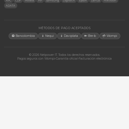
Accesorios
CONTACTO
Bogotá, Colombia · Servicio en toda Colombia e internacional
+57 350 460 9431
aosorio@netpowerit.co
Lun-Vie 8am-6pm | Sáb 9am-1pm
EMPRESA
Quiénes somos
Ferova (IA)
Contacto
Cotizaciones
Tienda
Marcas