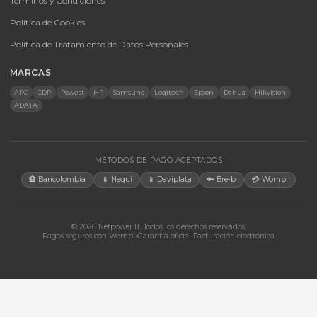
Infraestructura TIC
Energía Solar
Licencias
Monitores
Accesorios
CONTACTO
Bogotá, Colombia · Servicio en toda Colombia e internacional
+57 350 460 9431
aosorio@netpowerit.co
Lun-Vie 8am-6pm | Sáb 9am-1pm
EMPRESA
Quiénes somos