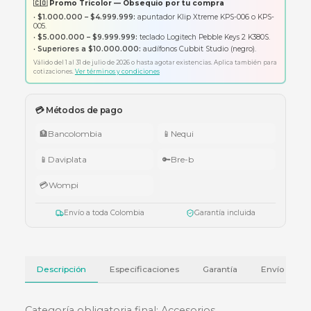
Solicitar cotización formal
Garantía oficial del fabricante
Envío a todo Colombia
🇨🇴 Promo Tricolor — Obsequio por tu compra
•
$1.000.000 – $4.999.999:
apuntador Klip Xtreme KPS-006 o K
005.
•
$5.000.000 – $9.999.999:
teclado Logitech Pebble Keys 2 K380
•
Superiores a $10.000.000:
audífonos Cubbit Studio (negro).
Válido del 1 al 31 de julio de 2026 o hasta agotar existencias. Aplica también
cotizaciones.
Ver términos y condiciones
💳 Métodos de pago
🏦
Bancolombia
📱
Nequi
📱
Daviplata
🔑
Bre-b