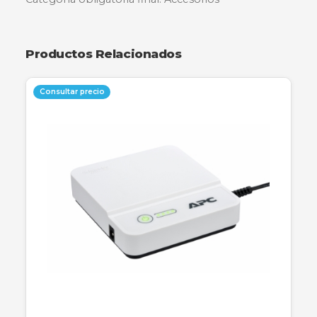
💳
Wompi
Envío a toda Colombia
Garantía incluida
Descripción
Especificaciones
Garantía
Categoría obligatoria final: Accesorios
Productos Relacionados
Consultar precio