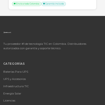
SKU:
LICENCIA MICROSOFT WINDOWS 11 PROFESIONAL
OEM - 64 BITS - DVD - FQC-10553
LICENCIA MICROSOFT WINDOWS 11 PROFESIONAL OEM - 64 BITS
DVD - FQC-10553
Consulte disponibilidad y precio
Cotizar por WhatsApp
🚚 Envío a toda Colombia
🛡️ Garantía incluida
📦
Consultar precio
SKU:
MICROSOFT OFFICE 365 BUSINESS STANDARD ESD
MICROSOFT OFFICE 365 BUSINESS STANDARD ESD
Consulte disponibilidad y precio
Cotizar por WhatsApp