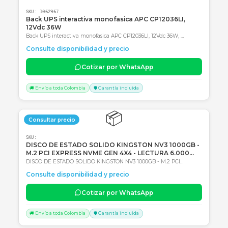
SKU:
1062967
Back UPS interactiva monofasica APC CP12036LI,
12Vdc 36W
Back UPS interactiva monofasica APC CP12036LI, 12Vdc 36W,
Entrada 120Vac, AVR, Tipo de batería: Li-Ion (Ión de litio) 2 años de
Consulte disponibilidad y precio
Garantía en Centro autorizado de servicio