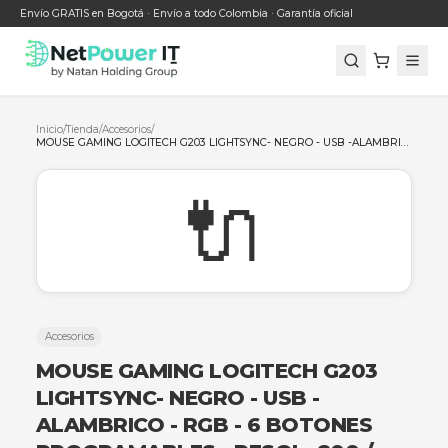
Envío GRATIS en Bogotá · Envío a todo Colombia · Garantía oficial
Inicio
/
Tienda
/
Accesorios
/
🔌
Accesorios
MOUSE GAMING LOGITECH G203