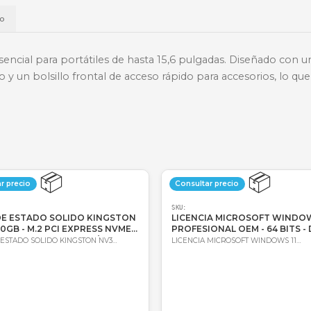
📱
Daviplata
💳
Wompi
Envío a t
a
Envío
tección esencial para portátiles de hasta 15,6 pulga
equipo y un bolsillo frontal de acceso rápido para ac
.