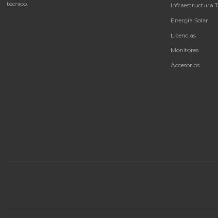
autorizado de servicio
Cotizar por WhatsApp
🚚 Envío a toda Colombia
🛡️ Garantía incluida
CAT
Bate
Tu proveedor #1 de tecnología TIC en Colombia.
UPS 
Distribuidores autorizados con garantía y soporte
técnico.
Infra
Ener
Licen
Moni