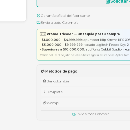
Garantía oficial del fabricante
Envío a todo Colombia
🇨🇴 Promo Tricolor — Obsequ
•
$1.000.000 – $4.999.999:
apunt
•
$5.000.000 – $9.999.999:
tecl
•
Superiores a $10.000.000:
aud
Válido del 1 al 31 de julio de 2026 o has
💳 Métodos de pago
🏦
Bancolombia