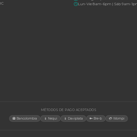
Cotizar por WhatsApp
🚚 Envío a toda Colombia
🛡️ Garantía incluida
🚚 Envío a t
EGORÍAS
CONTACT
Bogotá, C
rías Para UPS
internacio
+57 350 4
y Accesorios
aosorio@n
estructura TIC
Lun-Vie 
gía Solar
cias
tores