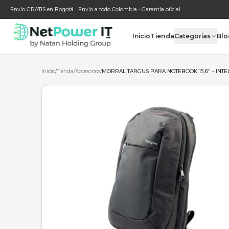
Envío GRATIS en Bogotá · Envío a todo Colombia · Garantía oficial
Inicio
Tienda
Categ
Inicio
/
Tienda
/
Accesorios
/
MORRAL TARGUS PARA NOTEBOOK 1