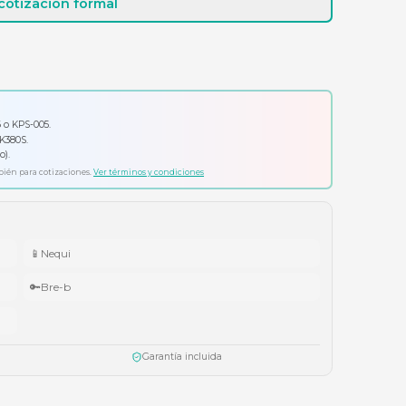
Cotizar por WhatsApp
Solicitar cotización formal
io por tu compra
ador Klip Xtreme KPS-006 o KPS-005.
ado Logitech Pebble Keys 2 K380S.
ífonos Cubbit Studio (negro).
ta agotar existencias. Aplica también para cotizaciones.
Ver términos y condiciones
📱
Nequi