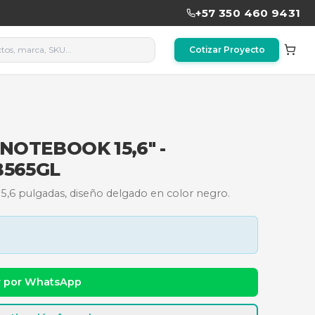
US PARA NOTEBOOK 15,6" -
EGRO - TBB565GL
 para portátiles de 15,6 pulgadas, diseño delgado en 
dad y precio