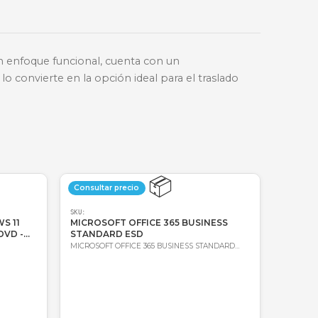
🔑
Bre-b
oda Colombia
Garantía incluida
das. Diseñado con un enfoque funcional, cuenta con u
cesorios, lo que lo convierte en la opción ideal par