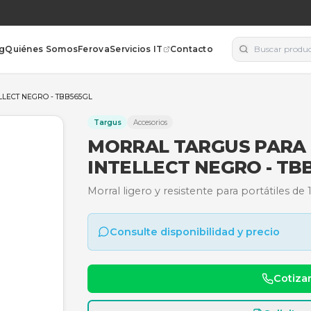
orías
Blog
Quiénes Somos
Ferova
Servicios IT
Contacto
5,6" - INTELLECT NEGRO - TBB565GL
Targus
Accesorios
MORRAL TARG
INTELLECT N
Morral ligero y resistente
Consulte disponibili