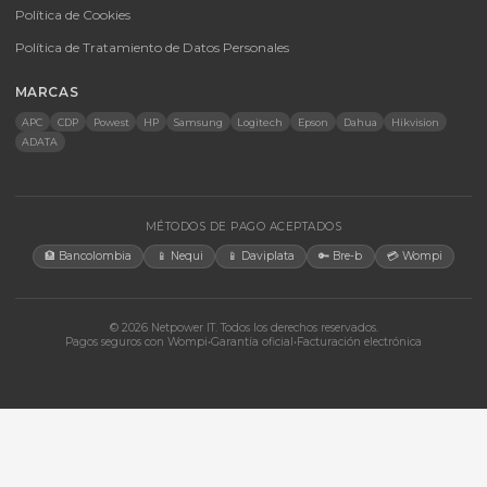
Energía Solar
Licencias
Monitores
Accesorios
CONTACTO
Bogotá, Colombia · Servicio en toda Colombia e internacional
+57 350 460 9431
aosorio@netpowerit.co
Lun-Vie 8am-6pm | Sáb 9am-1pm
EMPRESA
Quiénes somos
Ferova (IA)