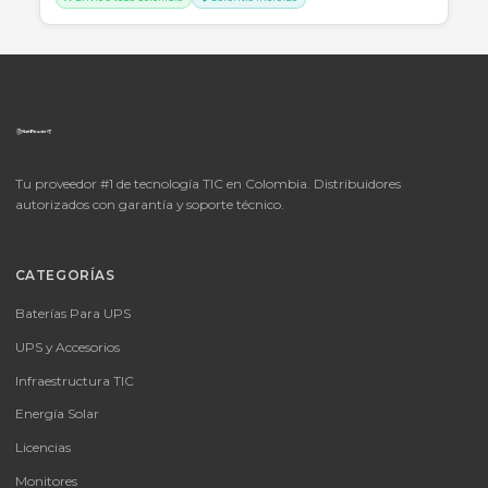
SKU:
LICENCIA MICROSOFT WINDOWS 11 PROFESIONAL
OEM - 64 BITS - DVD - FQC-10553
LICENCIA MICROSOFT WINDOWS 11 PROFESIONAL OEM - 64 BITS
DVD - FQC-10553
Consulte disponibilidad y precio
Cotizar por WhatsApp
🚚 Envío a toda Colombia
🛡️ Garantía incluida
📦
Consultar precio
SKU:
MICROSOFT OFFICE 365 BUSINESS STANDARD ESD
MICROSOFT OFFICE 365 BUSINESS STANDARD ESD
Consulte disponibilidad y precio
Cotizar por WhatsApp