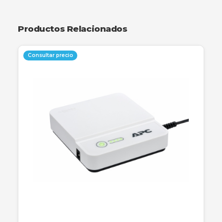
una experiencia visual nítida y fluida gracias a su
resolución Full HD y una tasa de refresco de 75
Su panel VA garantiza negros profundos y áng
de visión amplios, ideal tanto para tareas de ofi
como para entretenimiento multimedia. Con 
diseño de marcos ultradelgados, es perfecto pa
configuraciones de múltiples monitores,
proporcionando una estética moderna y funcio
Productos Relacionados
Consultar precio