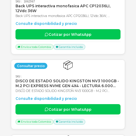
SKU:
1062967
Back UPS interactiva monofasica APC CP12036LI,
12Vdc 36W
Back UPS interactiva monofasica APC CP12036LI, 12Vdc 36W,
Entrada 120Vac, AVR, Tipo de batería: Li-Ion (Ión de litio) 2 años de
Consulte disponibilidad y precio
Garantía en Centro autorizado de servicio