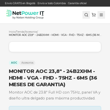
Envío GRATIS en Bogotá · Envío a todo Colombia · Garantía oficial
Inicio
/
Tienda
/
Accesorios
/
AOC
Accesorios
MONITOR AOC 23,8" - 24B2XHM 
HDMI - VGA - FHD - 75HZ - 6MS (
MESES DE GARANTIA)
Monitor AOC de 23.8" Full HD con 75Hz, panel 