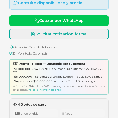
diseño ultra delgado para máxima productividad
Consulte disponibilidad y precio
Cotizar por WhatsApp
Solicitar cotización formal
Garantía oficial del fabricante
Envío a todo Colombia
🇨🇴 Promo Tricolor — Obsequio por tu compra
•
$1.000.000 – $4.999.999:
apuntador Klip Xtreme KPS-006 o K
005.
•
$5.000.000 – $9.999.999:
teclado Logitech Pebble Keys 2 K380
•
Superiores a $10.000.000:
audífonos Cubbit Studio (negro).