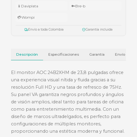
Válido del 1 al 31 de julio de 2026 o hasta agotar existencias. Aplica también
cotizaciones.
Ver términos y condiciones
💳 Métodos de pago
🏦
Bancolombia
📱
Nequi
📱
Daviplata
🔑
Bre-b
💳
Wompi
Envío a toda Colombia
Garantía incluida
Descripción
Especificaciones
Garantía
El monitor AOC 24B2XHM de 23,8 pulgadas ofr