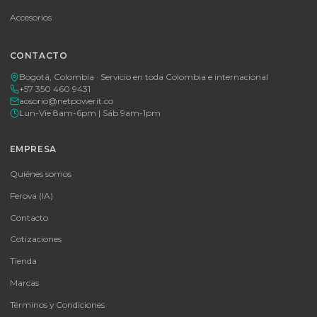
🚚 Envío a toda Colombia
🛡️ Garantía incluida
Tu proveedor #1 de tecnología TIC en Colombia. Distribuidores
autorizados con garantía y soporte técnico.
CATEGORÍAS
Baterías Para UPS
UPS y Accesorios
Infraestructura TIC