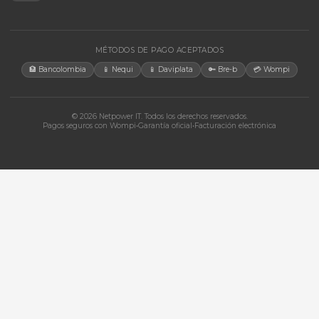
CONTACTO
Bogotá, Colombia · Servicio en toda Colombia e internacional
+57 350 460 9431
aosorio@netpowerit.co
Lun-Vie 8am-6pm | Sáb 9am-1pm
EMPRESA
Quiénes somos
Ferova (IA)
Contacto
Cotizaciones
Tienda
Marcas