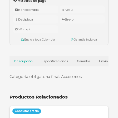
•
$1.000.000 – $4.999.999:
apuntador Klip Xtreme KPS-006 o K
005.
•
$5.000.000 – $9.999.999:
teclado Logitech Pebble Keys 2 K380
•
Superiores a $10.000.000:
audífonos Cubbit Studio (negro).
Válido del 1 al 31 de julio de 2026 o hasta agotar existencias. Aplica también
cotizaciones.
Ver términos y condiciones
💳 Métodos de pago
🏦
Bancolombia
📱
Nequi
📱
Daviplata
🔑
Bre-b
💳
Wompi
Envío a toda Colombia
Garantía incluida
Descripción
Especificaciones
Garantía