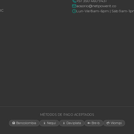
Consulte disponibilidad y precio
Consulte d
Cotizar por WhatsApp
🚚 Envío a toda Colombia
🛡️ Garantía incluida
🚚 Envío a t
EGORÍAS
CONTACT
Bogotá, C
rías Para UPS
internacio
+57 350 4
y Accesorios
aosorio@n
estructura TIC
Lun-Vie 
gía Solar
cias