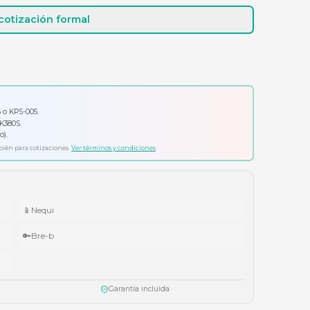
Cotizar por WhatsApp
Solicitar cotización formal
io por tu compra
ador Klip Xtreme KPS-006 o KPS-005.
ado Logitech Pebble Keys 2 K380S.
ífonos Cubbit Studio (negro).
ta agotar existencias. Aplica también para cotizaciones.
Ver términos y condiciones
📱
Nequi