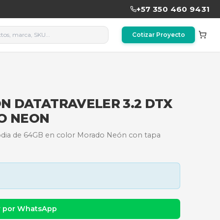
 KINGSTON DATATRAVELER 
B - MORADO NEON
n DataTraveler Exodia de 64GB en color Morado Ne
dad y precio