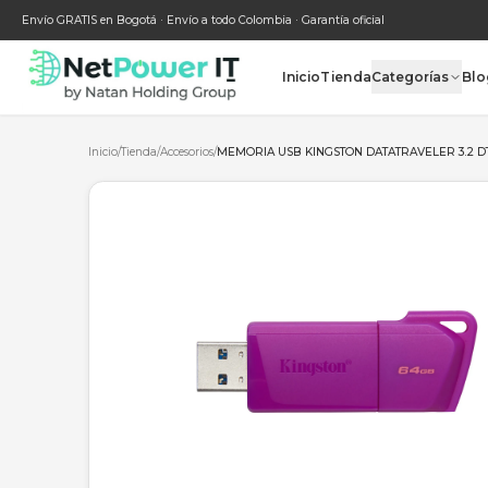
Envío GRATIS en Bogotá · Envío a todo Colombia · Garantía oficial
Inicio
Tienda
Categ
Inicio
/
Tienda
/
Accesorios
/
MEMORIA USB KINGSTON DATATRA