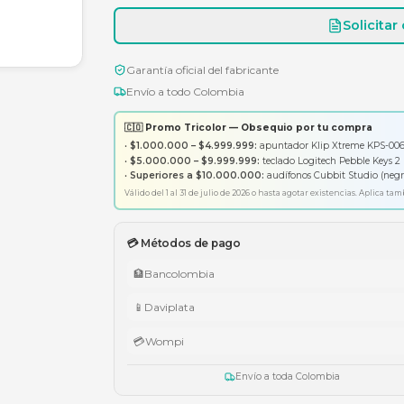
Garantía oficial del fabricante
Envío a todo Colombia
🇨🇴 Promo Tricolor — Obsequ
•
$1.000.000 – $4.999.999:
apunt
•
$5.000.000 – $9.999.999:
tecl
•
Superiores a $10.000.000:
aud
Válido del 1 al 31 de julio de 2026 o has
💳 Métodos de pago
🏦
Bancolombia