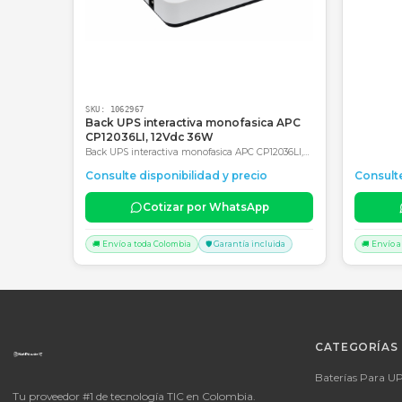
Consultar precio
SKU:
1062967
Back UPS interactiva monofasica APC
CP12036LI, 12Vdc 36W
Back UPS interactiva monofasica APC CP12036LI,