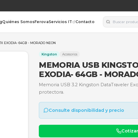
orías
Blog
Quiénes Somos
Ferova
Servicios IT
Contacto
VELER 3.2 DTX EXODIA- 64GB - MORADO NEON
Kingston
Accesorios
MEMORIA USB
EXODIA- 64G
Memoria USB 3.2 Kingsto
protectora.
Consulte disponibili