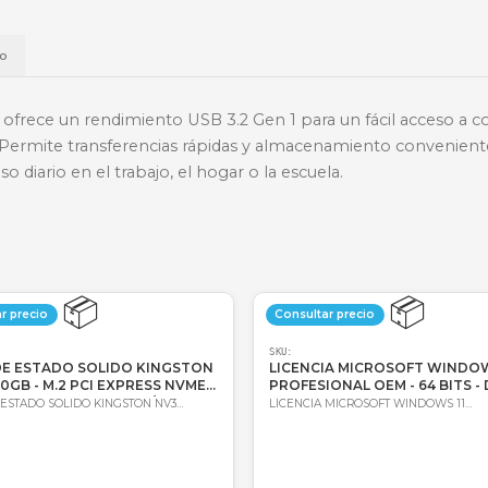
📱
Daviplata
💳
Wompi
Envío a t
a
Envío
dia (DTX) ofrece un rendimiento USB 3.2 Gen 1 para 
os digitales. Permite transferencias rápidas y almac
 para el uso diario en el trabajo, el hogar o la escuela