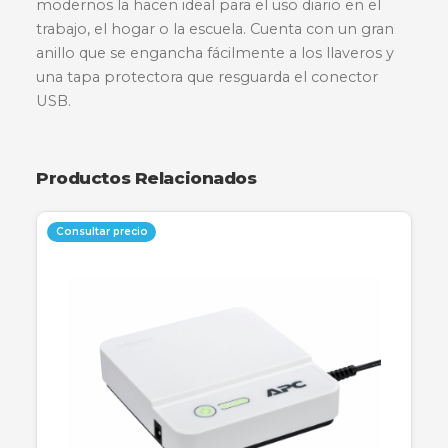
La memoria USB Kingston DataTraveler Exodia
(DTX) ofrece un rendimiento USB 3.2 Gen 1 par
facilitar el acceso a computadoras portátiles,
computadoras de escritorio, monitores y otros
dispositivos digitales. Permite transferencias rá
y almacenamiento conveniente de documento
música, videos y más. Su diseño práctico y colo
modernos la hacen ideal para el uso diario en e
trabajo, el hogar o la escuela. Cuenta con un gr
anillo que se engancha fácilmente a los llaveros
una tapa protectora que resguarda el conector
USB.
Productos Relacionados