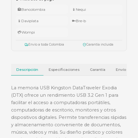
005.
•
$5.000.000 – $9.999.999:
teclado Logitech Pebble Keys 2 K380
•
Superiores a $10.000.000:
audífonos Cubbit Studio (negro).
Válido del 1 al 31 de julio de 2026 o hasta agotar existencias. Aplica también
cotizaciones.
Ver términos y condiciones
💳 Métodos de pago
🏦
Bancolombia
📱
Nequi
📱
Daviplata
🔑
Bre-b
💳
Wompi
Envío a toda Colombia
Garantía incluida
Descripción
Especificaciones
Garantía