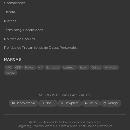
CATEGORÍAS
Baterías Para UPS
UPS y Accesorios
Infraestructura TIC
Energía Solar
Licencias
Monitores
Accesorios
CONTACTO
Bogotá, Colombia · Servicio en toda Colombia e internacional
+57 350 460 9431
aosorio@netpowerit.co
Lun-Vie 8am-6pm | Sáb 9am-1pm