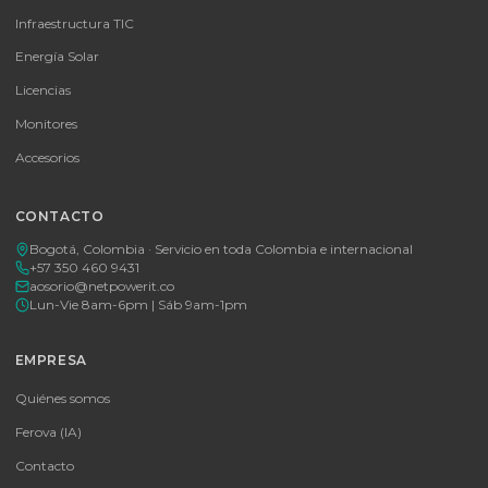
MICROSOFT OFFICE 365 BUSINESS STANDARD ESD
MICROSOFT OFFICE 365 BUSINESS STANDARD ESD
Consulte disponibilidad y precio
Cotizar por WhatsApp
🚚 Envío a toda Colombia
🛡️ Garantía incluida
Tu proveedor #1 de tecnología TIC en Colombia. Distribuidores
autorizados con garantía y soporte técnico.