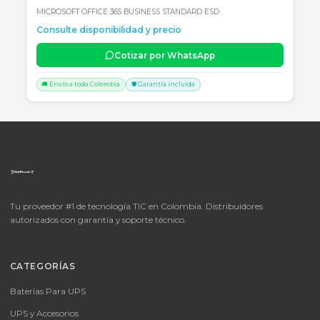
🚚 Envío a toda Colombia
🛡️ Garantía incluida
📦
Consultar precio
SKU:
LICENCIA MICROSOFT WINDOWS 11 PROFESIONAL
OEM - 64 BITS - DVD - FQC-10553
LICENCIA MICROSOFT WINDOWS 11 PROFESIONAL OEM - 64 BITS
DVD - FQC-10553
Consulte disponibilidad y precio
Cotizar por WhatsApp
🚚 Envío a toda Colombia
🛡️ Garantía incluida
📦
Consultar precio
SKU: