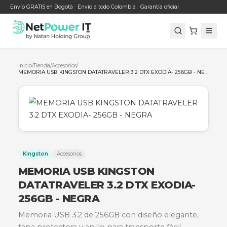
Envío GRATIS en Bogotá · Envío a todo Colombia · Garantía oficial
Inicio
/
Tienda
/
Accesorios
/
Kingston
Accesorios
MEMORIA USB KINGSTON
DATATRAVELER 3.2 DTX EXODIA