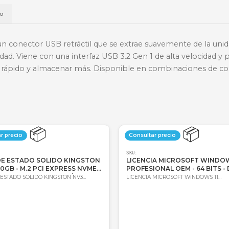
📱
Daviplata
💳
Wompi
Envío a t
a
Envío
a con un conector USB retráctil que se extrae suave
a de la unidad. Viene con una interfaz USB 3.2 Gen 1
artir más rápido y almacenar más. Disponible en com