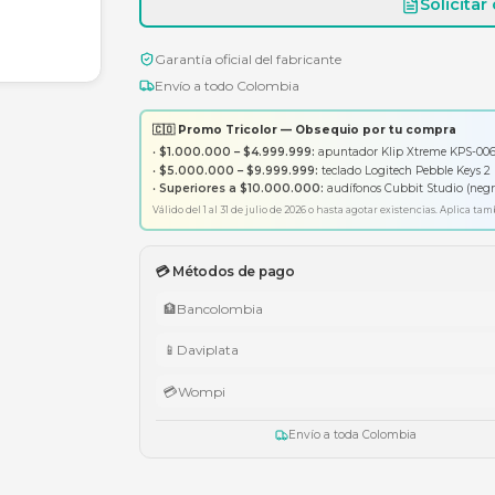
Garantía oficial del fabricante
Envío a todo Colombia
🇨🇴 Promo Tricolor — Obsequ
•
$1.000.000 – $4.999.999:
apunt
•
$5.000.000 – $9.999.999:
tecl
•
Superiores a $10.000.000:
aud
Válido del 1 al 31 de julio de 2026 o has
💳 Métodos de pago
🏦
Bancolombia