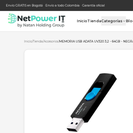
Envío GRATIS en Bogotá · Envío a todo Colombia · Garantía oficial
Inicio
Tienda
Categ
Inicio
/
Tienda
/
Accesorios
/
MEMORIA USB ADATA UV320 3,2 -