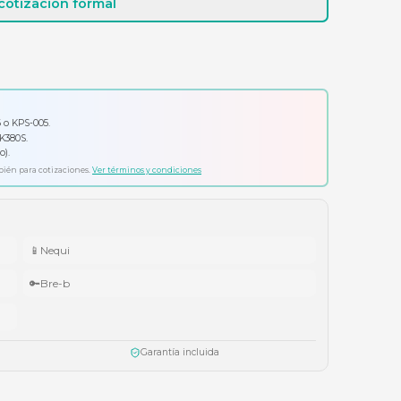
Cotizar por WhatsApp
Solicitar cotización formal
io por tu compra
ador Klip Xtreme KPS-006 o KPS-005.
ado Logitech Pebble Keys 2 K380S.
ífonos Cubbit Studio (negro).
ta agotar existencias. Aplica también para cotizaciones.
Ver términos y condiciones
📱
Nequi