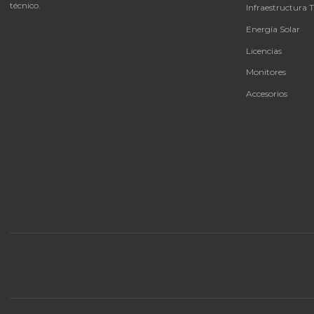
autorizado de servicio
Cotizar por WhatsApp
🚚 Envío a toda Colombia
🛡️ Garantía incluida
CAT
Bate
Tu proveedor #1 de tecnología TIC en Colombia.
UPS 
Distribuidores autorizados con garantía y soporte
técnico.
Infra
Ener
Licen
Moni