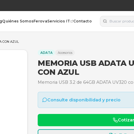
orías
Blog
Quiénes Somos
Ferova
Servicios IT
Contacto
 64GB - NEGRA CON AZUL
ADATA
Accesorios
MEMORIA USB 
CON AZUL
Memoria USB 3.2 de 64GB 
Consulte disponibili