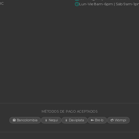
Cotizar por WhatsApp
🚚 Envío a toda Colombia
🛡️ Garantía incluida
🚚 Envío a t
EGORÍAS
CONTACT
Bogotá, C
rías Para UPS
internacio
+57 350 4
y Accesorios
aosorio@n
estructura TIC
Lun-Vie 
gía Solar
cias
tores