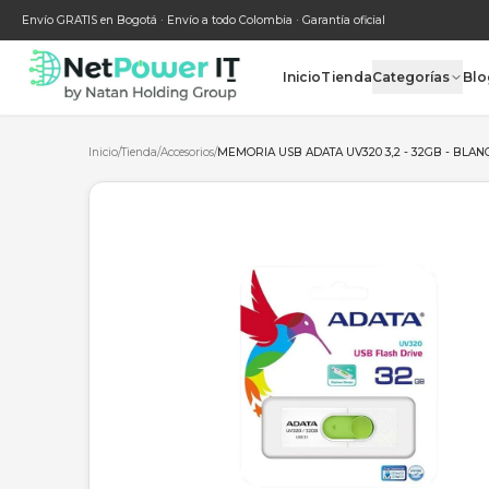
Envío GRATIS en Bogotá · Envío a todo Colombia · Garantía oficial
Inicio
Tienda
Categ
Inicio
/
Tienda
/
Accesorios
/
MEMORIA USB ADATA UV320 3,2 -