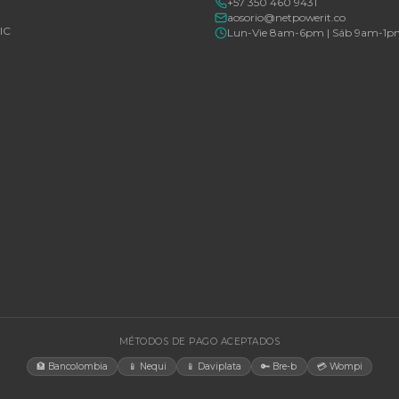
Consulte disponibilidad y precio
Consulte d
Cotizar por WhatsApp
🚚 Envío a toda Colombia
🛡️ Garantía incluida
🚚 Envío a t
EGORÍAS
CONTACT
Bogotá, C
rías Para UPS
internacio
+57 350 4
y Accesorios
aosorio@n
estructura TIC
Lun-Vie 
gía Solar
cias