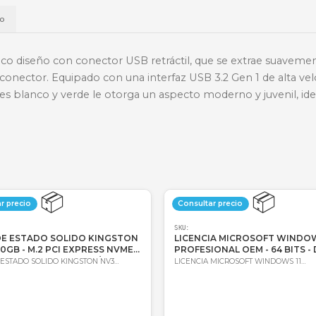
📱
Daviplata
💳
Wompi
Envío a t
a
Envío
su práctico diseño con conector USB retráctil, que 
ubierta del conector. Equipado con una interfaz USB 3
e colores blanco y verde le otorga un aspecto moderno