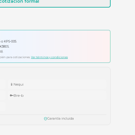
Cotizar por WhatsApp
Solicitar cotización formal
io por tu compra
ador Klip Xtreme KPS-006 o KPS-005.
ado Logitech Pebble Keys 2 K380S.
ífonos Cubbit Studio (negro).
ta agotar existencias. Aplica también para cotizaciones.
Ver términos y condiciones
📱
Nequi