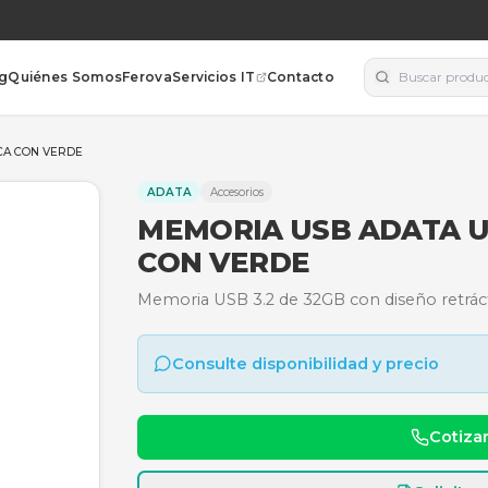
orías
Blog
Quiénes Somos
Ferova
Servicios IT
Contacto
 32GB - BLANCA CON VERDE
ADATA
Accesorios
MEMORIA USB 
CON VERDE
Memoria USB 3.2 de 32GB c
Consulte disponibili