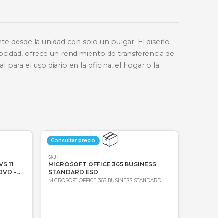
🔑
Bre-b
oda Colombia
Garantía incluida
se extrae suavemente desde la unidad con solo un pul
.2 Gen 1 de alta velocidad, ofrece un rendimiento de 
 y juvenil, ideal para el uso diario en la oficina, e