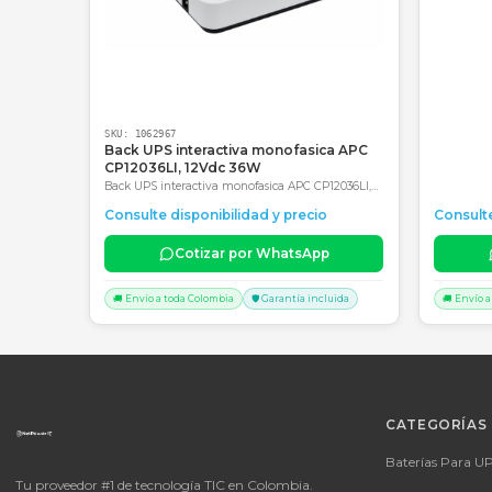
Consultar precio
SKU:
1062967
Back UPS interactiva monofasica APC
CP12036LI, 12Vdc 36W
Back UPS interactiva monofasica APC CP12036LI,