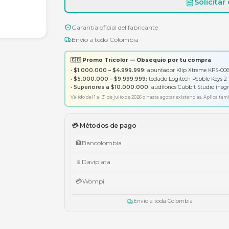
Garantía oficial del fabricante
Envío a todo Colombia
🇨🇴 Promo Tricolor — Obsequ
•
$1.000.000 – $4.999.999:
apunt
•
$5.000.000 – $9.999.999:
tecl
•
Superiores a $10.000.000:
aud
Válido del 1 al 31 de julio de 2026 o has
💳 Métodos de pago
🏦
Bancolombia