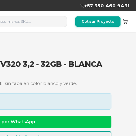
ADATA UV320 3,2 - 32GB - 
on diseño retráctil sin tapa en color blanco y verde
dad y precio