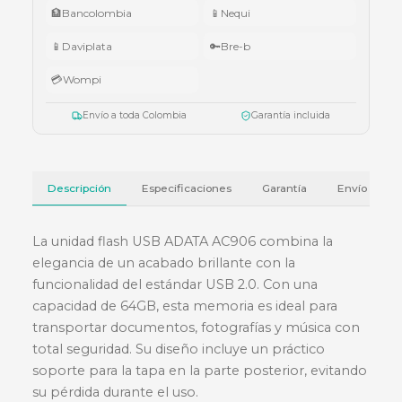
•
$5.000.000 – $9.999.999:
teclado Logitech Pebble Keys 2 K380
•
Superiores a $10.000.000:
audífonos Cubbit Studio (negro).
Válido del 1 al 31 de julio de 2026 o hasta agotar existencias. Aplica también
cotizaciones.
Ver términos y condiciones
💳 Métodos de pago
🏦
Bancolombia
📱
Nequi
📱
Daviplata
🔑
Bre-b
💳
Wompi
Envío a toda Colombia
Garantía incluida
Descripción
Especificaciones
Garantía