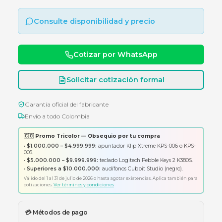
Memoria USB ADATA AC906 de 64GB en color
negro, interfaz USB 2.0 y diseño compacto co
soporte de tapa.
Consulte disponibilidad y precio
Cotizar por WhatsApp
Solicitar cotización formal
Garantía oficial del fabricante
Envío a todo Colombia
🇨🇴 Promo Tricolor — Obsequio por tu compra
•
$1.000.000 – $4.999.999:
apuntador Klip Xtreme KPS-006 o K
005.