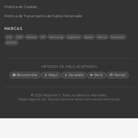
Energía Solar
Licencias
Monitores
Accesorios
CONTACTO
Bogotá, Colombia · Servicio en toda Colombia e internacional
+57 350 460 9431
aosorio@netpowerit.co
Lun-Vie 8am-6pm | Sáb 9am-1pm
EMPRESA
Quiénes somos
Ferova (IA)