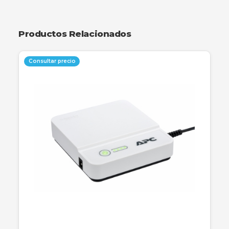
La unidad flash USB ADATA AC906 combina la
elegancia de un acabado brillante con la
funcionalidad del estándar USB 2.0. Con una
capacidad de 64GB, esta memoria es ideal para
transportar documentos, fotografías y música 
total seguridad. Su diseño incluye un práctico
soporte para la tapa en la parte posterior, evit
su pérdida durante el uso.
Productos Relacionados
Consultar precio