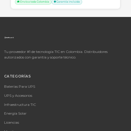
SKU:
LICENCIA MICROSOFT WINDOWS 11 PROFESIONAL
OEM - 64 BITS - DVD - FQC-10553
LICENCIA MICROSOFT WINDOWS 11 PROFESIONAL OEM - 64 BITS
DVD - FQC-10553
Consulte disponibilidad y precio
Cotizar por WhatsApp
🚚 Envío a toda Colombia
🛡️ Garantía incluida
📦
Consultar precio
SKU:
MICROSOFT OFFICE 365 BUSINESS STANDARD ESD
MICROSOFT OFFICE 365 BUSINESS STANDARD ESD
Consulte disponibilidad y precio
Cotizar por WhatsApp