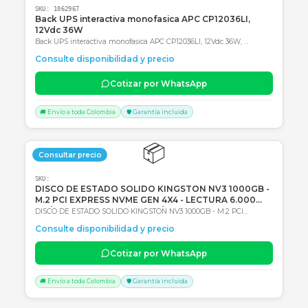
SKU:
1062967
Back UPS interactiva monofasica APC CP12036LI,
12Vdc 36W
Back UPS interactiva monofasica APC CP12036LI, 12Vdc 36W,
Entrada 120Vac, AVR, Tipo de batería: Li-Ion (Ión de litio) 2 años de
Consulte disponibilidad y precio
Garantía en Centro autorizado de servicio