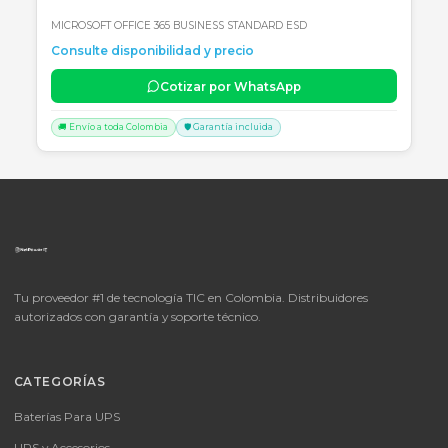
🚚 Envío a toda Colombia
🛡️ Garantía incluida
📦
Consultar precio
SKU:
LICENCIA MICROSOFT WINDOWS 11 PROFESIONAL
OEM - 64 BITS - DVD - FQC-10553
LICENCIA MICROSOFT WINDOWS 11 PROFESIONAL OEM - 64 BITS
DVD - FQC-10553
Consulte disponibilidad y precio
Cotizar por WhatsApp
🚚 Envío a toda Colombia
🛡️ Garantía incluida
📦
Consultar precio