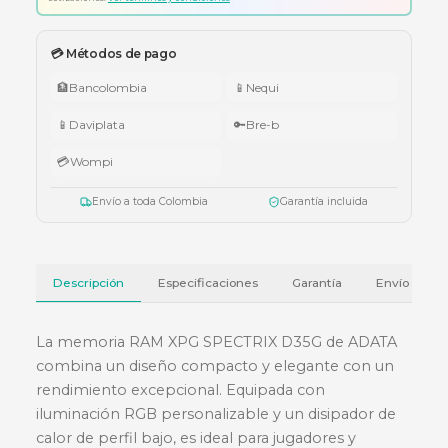
🇨🇴 Promo Tricolor — Obsequio por tu compra
•
$1.000.000 – $4.999.999:
apuntador Klip Xtreme KPS-006 o K
005.
•
$5.000.000 – $9.999.999:
teclado Logitech Pebble Keys 2 K380
•
Superiores a $10.000.000:
audífonos Cubbit Studio (negro).
Válido del 1 al 31 de julio de 2026 o hasta agotar existencias. Aplica también
cotizaciones.
Ver términos y condiciones
💳 Métodos de pago
🏦
Bancolombia
📱
Nequi
📱
Daviplata
🔑
Bre-b
💳
Wompi
Envío a toda Colombia
Garantía incluida