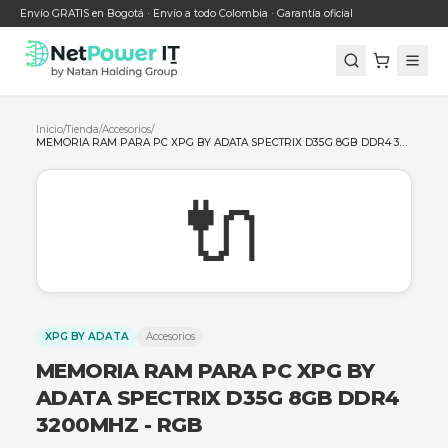
Envío GRATIS en Bogotá · Envío a todo Colombia · Garantía oficial
Inicio
/
Tienda
/
Accesorios
/
🔌
XPG BY ADATA
Accesorios
MEMORIA RAM PARA PC XPG BY