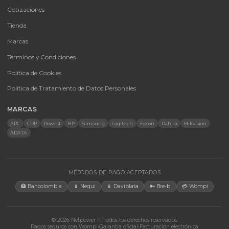
CATEGORÍAS
Baterías Para UPS
UPS y Accesorios
Infraestructura TIC
Energía Solar
Licencias
Monitores
Accesorios
CONTACTO
Bogotá, Colombia · Servicio en toda Colombia e internacional
+57 350 460 9431
aosorio@netpowerit.co
Lun-Vie 8am-6pm | Sáb 9am-1pm