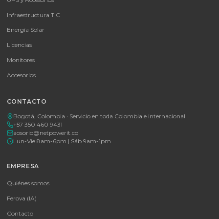
SKU:
MICROSOFT OFFICE 365 BUSINESS STANDARD ESD
MICROSOFT OFFICE 365 BUSINESS STANDARD ESD
Consulte disponibilidad y precio
Cotizar por WhatsApp
🚚 Envío a toda Colombia
🛡️ Garantía incluida
Tu proveedor #1 de tecnología TIC en Colombia. Distribuidores
autorizados con garantía y soporte técnico.