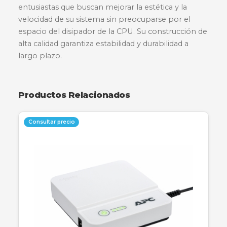
Descripción
Especificaciones
Garantía
La memoria RAM XPG SPECTRIX D35G de ADA
combina un diseño compacto y elegante con 
rendimiento excepcional. Equipada con
iluminación RGB personalizable y un disipador
calor de perfil bajo, es ideal para jugadores y
entusiastas que buscan mejorar la estética y la
velocidad de su sistema sin preocuparse por el
espacio del disipador de la CPU. Su construcció
alta calidad garantiza estabilidad y durabilidad a
largo plazo.