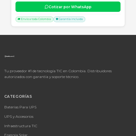
📦
Consultar precio
SKU:
LICENCIA MICROSOFT WINDOWS 11 PROFESIONAL
OEM - 64 BITS - DVD - FQC-10553
LICENCIA MICROSOFT WINDOWS 11 PROFESIONAL OEM - 64 BITS
DVD - FQC-10553
Consulte disponibilidad y precio
Cotizar por WhatsApp
🚚 Envío a toda Colombia
🛡️ Garantía incluida
📦
Consultar precio
SKU:
MICROSOFT OFFICE 365 BUSINESS STANDARD ESD
MICROSOFT OFFICE 365 BUSINESS STANDARD ESD