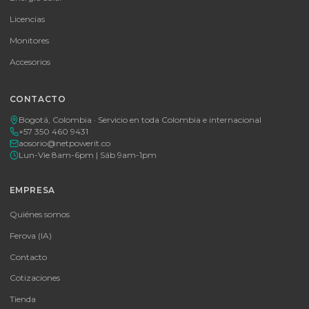
Consulte disponibilidad y precio
Cotizar por WhatsApp
🚚 Envío a toda Colombia
🛡️ Garantía incluida
Tu proveedor #1 de tecnología TIC en Colombia. Distribuidores
autorizados con garantía y soporte técnico.
CATEGORÍAS
Baterías Para UPS