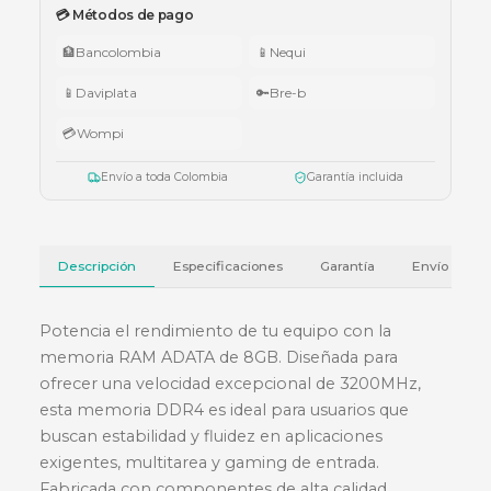
•
$1.000.000 – $4.999.999:
apuntador Klip Xtreme KPS-006 o K
005.
•
$5.000.000 – $9.999.999:
teclado Logitech Pebble Keys 2 K380
•
Superiores a $10.000.000:
audífonos Cubbit Studio (negro).
Válido del 1 al 31 de julio de 2026 o hasta agotar existencias. Aplica también
cotizaciones.
Ver términos y condiciones
💳 Métodos de pago
🏦
Bancolombia
📱
Nequi
📱
Daviplata
🔑
Bre-b
💳
Wompi
Envío a toda Colombia
Garantía incluida
Descripción
Especificaciones
Garantía