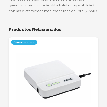
Potencia el rendimiento de tu equipo con la
memoria RAM ADATA de 8GB. Diseñada para
ofrecer una velocidad excepcional de 3200MHz
esta memoria DDR4 es ideal para usuarios que
buscan estabilidad y fluidez en aplicaciones
exigentes, multitarea y gaming de entrada.
Fabricada con componentes de alta calidad,
garantiza una larga vida útil y total compatibilid
con las plataformas más modernas de Intel y 
Productos Relacionados
Consultar precio