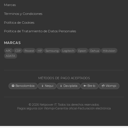
UPS y Accesorios
Infraestructura TIC
Energía Solar
Licencias
Monitores
Accesorios
CONTACTO
Bogotá, Colombia · Servicio en toda Colombia e internacional
+57 350 460 9431
aosorio@netpowerit.co
Lun-Vie 8am-6pm | Sáb 9am-1pm
EMPRESA