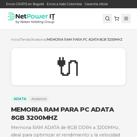
Envío GRATIS en Bogotá · Envío a todo Colombia · Garantía oficial
Inicio
/
Tienda
/
Accesorios
/
MEMORIA RAM PARA PC ADATA 8GB 320
🔌
ADATA
Accesorios
MEMORIA RAM PARA PC ADATA