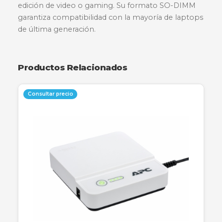
Descripción
Especificaciones
Garantía
Mejora el rendimiento de tu equipo portátil con
memoria RAM ADATA de 32GB DDR4. Diseñad
para ofrecer una multitarea fluida y una velocid
excepcional de 3200MHz, esta memoria es idea
para profesionales y usuarios que requieren alt
capacidad de respuesta en aplicaciones exigent
edición de video o gaming. Su formato SO-DI
garantiza compatibilidad con la mayoría de lap
de última generación.
Productos Relacionados