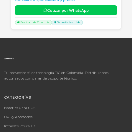
📦
Consultar precio
SKU:
LICENCIA MICROSOFT WINDOWS 11 PROFESIONAL
OEM - 64 BITS - DVD - FQC-10553
LICENCIA MICROSOFT WINDOWS 11 PROFESIONAL OEM - 64 BITS
DVD - FQC-10553
Consulte disponibilidad y precio
Cotizar por WhatsApp
🚚 Envío a toda Colombia
🛡️ Garantía incluida
📦
Consultar precio
SKU:
MICROSOFT OFFICE 365 BUSINESS STANDARD ESD
MICROSOFT OFFICE 365 BUSINESS STANDARD ESD