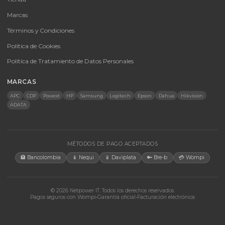
Baterías Para UPS
UPS y Accesorios
Infraestructura TIC
Energía Solar
Licencias
Monitores
Accesorios
CONTACTO
Bogotá, Colombia · Servicio en toda Colombia e internacional
+57 350 460 9431
aosorio@netpowerit.co
Lun-Vie 8am-6pm | Sáb 9am-1pm
EMPRESA