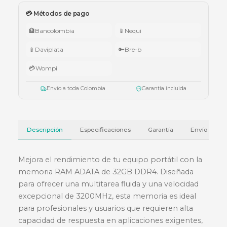
🇨🇴 Promo Tricolor — Obsequio por tu compra
•
$1.000.000 – $4.999.999:
apuntador Klip Xtreme KPS-006 o K
005.
•
$5.000.000 – $9.999.999:
teclado Logitech Pebble Keys 2 K380
•
Superiores a $10.000.000:
audífonos Cubbit Studio (negro).
Válido del 1 al 31 de julio de 2026 o hasta agotar existencias. Aplica también
cotizaciones.
Ver términos y condiciones
💳 Métodos de pago
🏦
Bancolombia
📱
Nequi
📱
Daviplata
🔑
Bre-b
💳
Wompi
Envío a toda Colombia
Garantía incluida