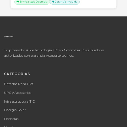
SKU:
LICENCIA MICROSOFT WINDOWS 11 PROFESIONAL
OEM - 64 BITS - DVD - FQC-10553
LICENCIA MICROSOFT WINDOWS 11 PROFESIONAL OEM - 64 BITS
DVD - FQC-10553
Consulte disponibilidad y precio
Cotizar por WhatsApp
🚚 Envío a toda Colombia
🛡️ Garantía incluida
📦
Consultar precio
SKU:
MICROSOFT OFFICE 365 BUSINESS STANDARD ESD
MICROSOFT OFFICE 365 BUSINESS STANDARD ESD
Consulte disponibilidad y precio
Cotizar por WhatsApp