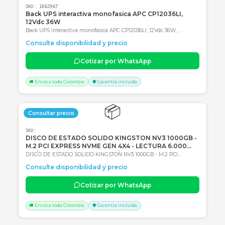
SKU:
1062967
Back UPS interactiva monofasica APC CP12036LI,
12Vdc 36W
Back UPS interactiva monofasica APC CP12036LI, 12Vdc 36W,
Entrada 120Vac, AVR, Tipo de batería: Li-Ion (Ión de litio) 2 años de
Consulte disponibilidad y precio
Garantía en Centro autorizado de servicio