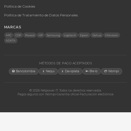
Energía Solar
Licencias
Monitores
Accesorios
CONTACTO
Bogotá, Colombia · Servicio en toda Colombia e internacional
+57 350 460 9431
aosorio@netpowerit.co
Lun-Vie 8am-6pm | Sáb 9am-1pm
EMPRESA
Quiénes somos
Ferova (IA)