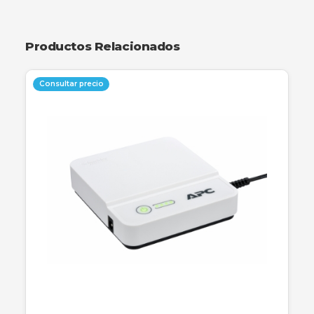
ofrece un rendimiento excepcional para
dispositivos móviles, cámaras y consolas. Diseñ
para soportar grabaciones en Full HD y
transferencias de datos rápidas, esta tarjeta
garantiza fiabilidad y durabilidad bajo diversas
condiciones de uso. Es la solución ideal para
ampliar el almacenamiento de smartphones y
tablets de forma eficiente.
Productos Relacionados
Consultar precio