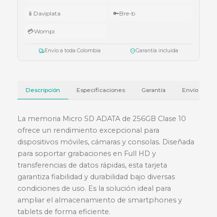
•
Superiores a $10.000.000:
audífonos Cubbit Studio (negro).
Válido del 1 al 31 de julio de 2026 o hasta agotar existencias. Aplica también
cotizaciones.
Ver términos y condiciones
💳 Métodos de pago
🏦
Bancolombia
📱
Nequi
📱
Daviplata
🔑
Bre-b
💳
Wompi
Envío a toda Colombia
Garantía incluida
Descripción
Especificaciones
Garantía
La memoria Micro SD ADATA de 256GB Clase 1