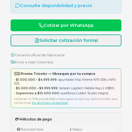
Memoria Micro SD ADATA de 256GB Clase 10 d
alta velocidad con garantía de 12 meses.
Consulte disponibilidad y precio
Cotizar por WhatsApp
Solicitar cotización formal
Garantía oficial del fabricante
Envío a todo Colombia
🇨🇴 Promo Tricolor — Obsequio por tu compra
•
$1.000.000 – $4.999.999:
apuntador Klip Xtreme KPS-006 o K
005.
•
$5.000.000 – $9.999.999:
teclado Logitech Pebble Keys 2 K380