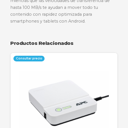
La tarjeta de memoria SanDisk Ultra microSDH
UHS-I ofrece la libertad de capturar, guardar y
compartir más que nunca. Con una capacidad 
32GB, es perfecta para grabar y ver videos Full 
con espacio para aún más horas de video. La
clasificación de velocidad Clase 10 te permite
capturar video Full HD y fotografías de alta calid
mientras que las velocidades de transferencia d
hasta 100 MB/s te ayudan a mover todo tu
contenido con rapidez optimizada para
smartphones y tablets con Android.
Productos Relacionados