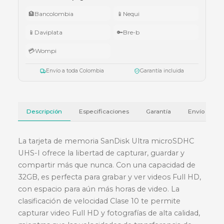
005.
•
$5.000.000 – $9.999.999:
teclado Logitech Pebble Keys 2 K380
•
Superiores a $10.000.000:
audífonos Cubbit Studio (negro).
Válido del 1 al 31 de julio de 2026 o hasta agotar existencias. Aplica también
cotizaciones.
Ver términos y condiciones
💳 Métodos de pago
🏦
Bancolombia
📱
Nequi
📱
Daviplata
🔑
Bre-b
💳
Wompi
Envío a toda Colombia
Garantía incluida
Descripción
Especificaciones
Garantía