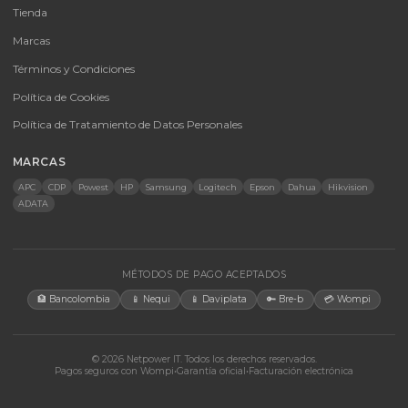
Baterías Para UPS
UPS y Accesorios
Infraestructura TIC
Energía Solar
Licencias
Monitores
Accesorios
CONTACTO
Bogotá, Colombia · Servicio en toda Colombia e internacional
+57 350 460 9431
aosorio@netpowerit.co
Lun-Vie 8am-6pm | Sáb 9am-1pm