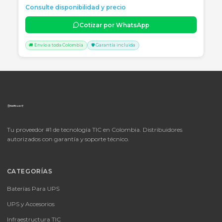
🚚 Envío a toda Colombia
🛡️ Garantía incluida
📦
Consultar precio
SKU:
LICENCIA MICROSOFT WINDOWS 11 PROFESIONAL
OEM - 64 BITS - DVD - FQC-10553
LICENCIA MICROSOFT WINDOWS 11 PROFESIONAL OEM - 64 BITS
DVD - FQC-10553
Consulte disponibilidad y precio
Cotizar por WhatsApp
🚚 Envío a toda Colombia
🛡️ Garantía incluida
📦
Consultar precio
SKU:
MICROSOFT OFFICE 365 BUSINESS STANDARD ESD