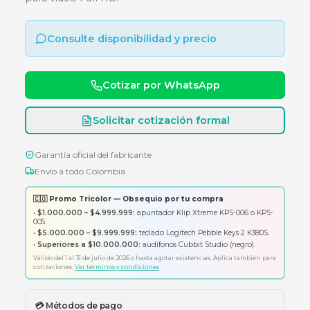
Memoria Micro SDHC de 32GB con velocidad d
transferencia hasta 100MB/s y clasificación Clas
para video Full HD.
Consulte disponibilidad y precio
Cotizar por WhatsApp
Solicitar cotización formal
Garantía oficial del fabricante
Envío a todo Colombia
🇨🇴 Promo Tricolor — Obsequio por tu compra
•
$1.000.000 – $4.999.999:
apuntador Klip Xtreme KPS-006 o K