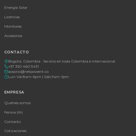
MICROSOFT OFFICE 365 BUSINESS STANDARD ESD
Consulte disponibilidad y precio
Cotizar por WhatsApp
🚚 Envío a toda Colombia
🛡️ Garantía incluida
Tu proveedor #1 de tecnología TIC en Colombia. Distribuidores
autorizados con garantía y soporte técnico.
CATEGORÍAS