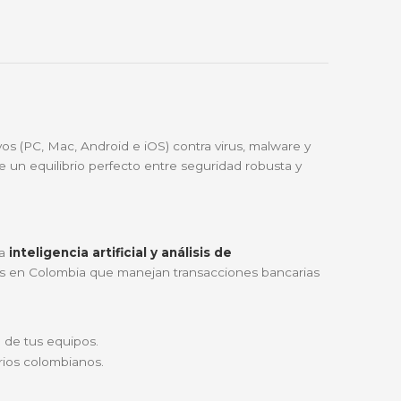
🔑
Bre-b
oda Colombia
Garantía incluida
rotege tus dispositivos (PC, Mac, Android e iOS) contra v
rio, este plan ofrece un equilibrio perfecto entre segur