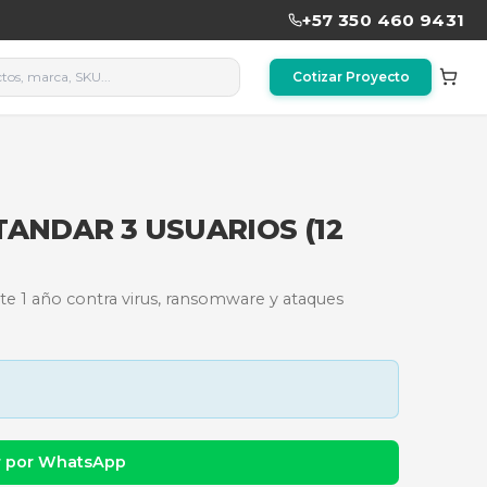
1320904238
PERSKY STANDAR 3 USUARIO
3 dispositivos durante 1 año contra virus, ransomware
dad y precio