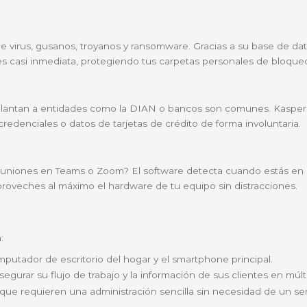
rd?
an Standard de Kaspersky no solo detecta amenazas conoc
ntes de que afecten tus archivos. Es ideal para famili
gital.
detección y eliminación de software malicioso.
herramientas para limpiar archivos basura y mejorar la v
r seguro para tus compras en sitios como Mercado Libr
das
 busca de virus, gusanos, troyanos y ransomware. Graci
l mundo es casi inmediata, protegiendo tus carpetas p
os que suplantan a entidades como la DIAN o bancos son