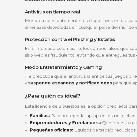
¿Por qué elegir Kaspersky Standa
A diferencia de los antivirus básicos, el pl
comportamiento
para bloquear peligros a
en línea y necesitan proteger su identidad di
Seguridad en tres niveles:
Prevención, 
Optimización de rendimiento:
Incluye 
Protección de pagos:
Abre un navegado
Características técnicas destaca
Antivirus en tiempo real
Monorea constantemente tus dispositivos en
amenazas detectadas en cualquier parte de
Protección contra el Phishing y Estafas
En el mercado colombiano, los correos fals