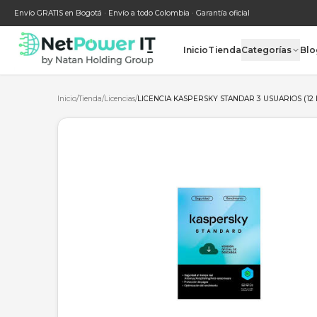
Envío GRATIS en Bogotá · Envío a todo Colombia · Garantía oficial
Inicio
Tienda
Categ
Inicio
/
Tienda
/
Licencias
/
LICENCIA KASPERSKY STANDAR 3 U