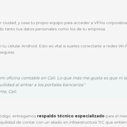
gues tus credenciales o datos de tarjetas de crédito de 
s juegos o reuniones en Teams o Zoom? El software dete
ra que aproveches al máximo el hardware de tu equipo 
lecta para:
dio, el computador de escritorio del hogar y el smartpho
esitan asegurar su flujo de trabajo y la información de s
educidos que requieren una administración sencilla sin
 o cualquier ciudad, y usas tu propio equipo para acced
 protegiendo tanto tus datos personales como los de tu