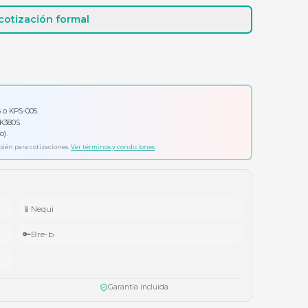
Cotizar por WhatsApp
Solicitar cotización formal
io por tu compra
ador Klip Xtreme KPS-006 o KPS-005.
ado Logitech Pebble Keys 2 K380S.
ífonos Cubbit Studio (negro).
ta agotar existencias. Aplica también para cotizaciones.
Ver términos y condiciones
📱
Nequi