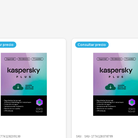
rotección en tu celular Android. Esto es vital si sueles 
 redes no seguras.
tadores de mi oficina contable en Cali. Lo que más me
 tranquilidad al entrar a los portales bancarios."
dependiente, Cali.
?
a con un código; entregamos
respaldo técnico especi
ción y la tranquilidad de contar con un aliado en infraes