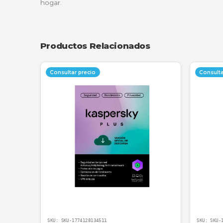
Protección de Dispositivos Móviles
Al ser multidispositivo, puedes instalar la p
que previene la interceptación de datos en
Lo que dicen nuestros clientes
"Instalé la licencia en los tres compu
programas de impuestos y nos da mucha
—
Carlos Mario Restrepo
, Contador In
¿Por qué comprar en NetPower IT
En NetPower IT no solo vendemos una caj
original, con soporte directo para la activa
hogar.