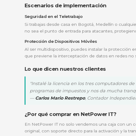
sitio web es fraudulento, evitando que entre
Modo Entretenimiento y Gaming
¿Te preocupa que el antivirus ralentice tu
y
suspende escaneos y notificaciones
pa
¿Para quién es ideal?
Esta licencia de 3 puestos es la opción predi
Familias:
Para proteger la laptop del estu
Emprendedores y Freelancers:
Que nec
Pequeñas oficinas:
Equipos de trabajo r
Escenarios de implementación
Seguridad en el Teletrabajo
Si trabajas desde casa en Bogotá, Medellín
no sea el punto de entrada para atacantes,