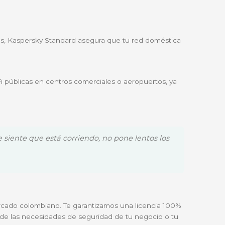
forma involuntaria.
cta cuando estás en pantalla completa o ejecutando apl
sin distracciones.
ne principal.
us clientes en múltiples dispositivos.
 necesidad de un servidor de seguridad complejo.
er a VPNs corporativas, Kaspersky Standard asegura que
 empresa.