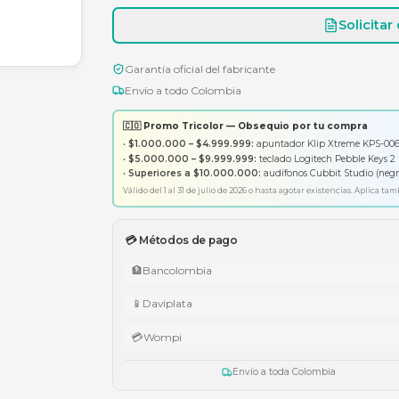
Garantía oficial del fabricante
Envío a todo Colombia
🇨🇴 Promo Tricolor — Obsequ
•
$1.000.000 – $4.999.999:
apunt
•
$5.000.000 – $9.999.999:
tecl
•
Superiores a $10.000.000:
aud
Válido del 1 al 31 de julio de 2026 o has
💳 Métodos de pago
🏦
Bancolombia