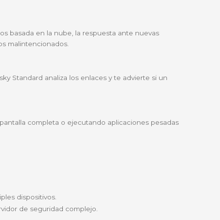
idas, sino que utiliza
inteligencia artificial y análisis 
as o pequeños negocios en Colombia que manejan transac
elocidad de arranque de tus equipos.
e o portales bancarios colombianos.
as a su base de datos basada en la nube, la respuesta 
ersonales de bloqueos malintencionados.
 comunes. Kaspersky Standard analiza los enlaces y te 