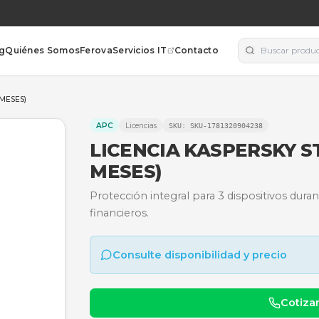
orías
Blog
Quiénes Somos
Ferova
Servicios IT
Contacto
SUARIOS (12 MESES)
APC
Licencias
SKU:
SKU-178
LICENCIA KAS
MESES)
Protección integral para 
financieros.
Consulte disponibili