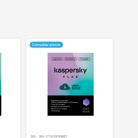
conectarte a redes Wi-Fi públicas en centros comerciales o
 gusta es que ni se siente que está corriendo, no po
alizado
para el mercado colombiano. Te garantizamos u
tructura TIC que entiende las necesidades de seguridad d