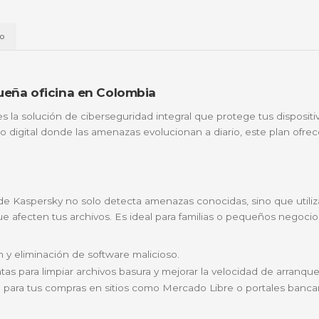
📱
Daviplata
💳
Wompi
Envío a t
a
Envío
r o pequeña oficina en Colombia
Usuarios
es la solución de ciberseguridad integral que p
 un entorno digital donde las amenazas evolucionan a dia