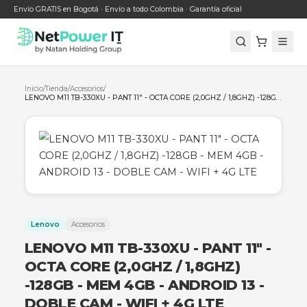
Envío GRATIS en Bogotá · Envío a todo Colombia · Garantía oficial
Inicio
/
Tienda
/
Accesorios
/
Lenovo
Accesorios
LENOVO M11 TB-330XU - PANT 11"