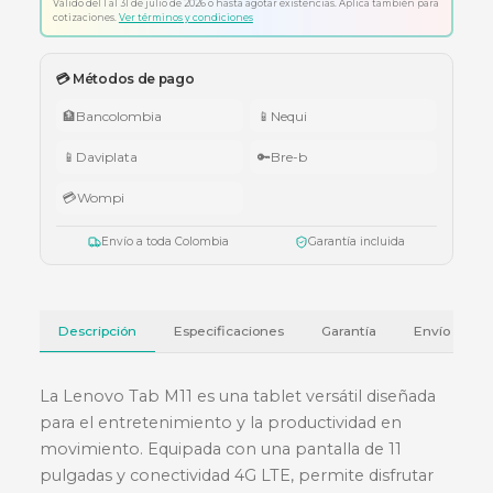
Envío a todo Colombia
🇨🇴 Promo Tricolor — Obsequio por tu compra
•
$1.000.000 – $4.999.999:
apuntador Klip Xtreme KPS-006 o K
005.
•
$5.000.000 – $9.999.999:
teclado Logitech Pebble Keys 2 K380
•
Superiores a $10.000.000:
audífonos Cubbit Studio (negro).
Válido del 1 al 31 de julio de 2026 o hasta agotar existencias. Aplica también
cotizaciones.
Ver términos y condiciones
💳 Métodos de pago
🏦
Bancolombia
📱
Nequi
📱
Daviplata
🔑
Bre-b
💳
Wompi
Envío a toda Colombia
Garantía incluida