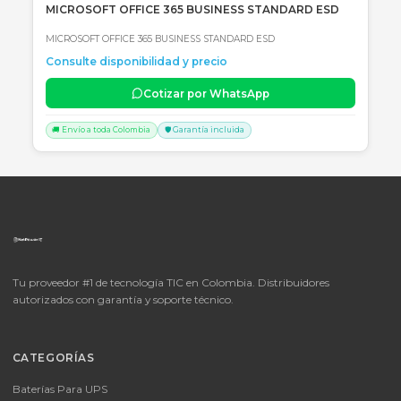
Cotizar por WhatsApp
🚚 Envío a toda Colombia
🛡️ Garantía incluida
📦
Consultar precio
SKU:
LICENCIA MICROSOFT WINDOWS 11 PROFESIONAL
OEM - 64 BITS - DVD - FQC-10553
LICENCIA MICROSOFT WINDOWS 11 PROFESIONAL OEM - 64 BITS
DVD - FQC-10553
Consulte disponibilidad y precio
Cotizar por WhatsApp
🚚 Envío a toda Colombia
🛡️ Garantía incluida
📦
Consultar precio