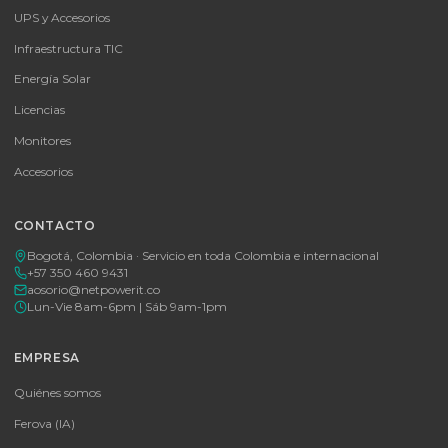
SKU:
MICROSOFT OFFICE 365 BUSINESS STANDARD ESD
MICROSOFT OFFICE 365 BUSINESS STANDARD ESD
Consulte disponibilidad y precio
Cotizar por WhatsApp
🚚 Envío a toda Colombia
🛡️ Garantía incluida
Tu proveedor #1 de tecnología TIC en Colombia. Distribuidores
autorizados con garantía y soporte técnico.