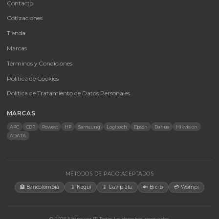
CATEGORÍAS
Baterías Para UPS
UPS y Accesorios
Infraestructura TIC
Energía Solar
Licencias
Monitores
Accesorios
CONTACTO
Bogotá, Colombia · Servicio en toda Colombia e internacional
+57 350 460 9431
aosorio@netpowerit.co