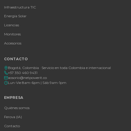
MICROSOFT OFFICE 365 BUSINESS STANDARD ESD
MICROSOFT OFFICE 365 BUSINESS STANDARD ESD
Consulte disponibilidad y precio
Cotizar por WhatsApp
🚚 Envío a toda Colombia
🛡️ Garantía incluida
Tu proveedor #1 de tecnología TIC en Colombia. Distribuidores
autorizados con garantía y soporte técnico.