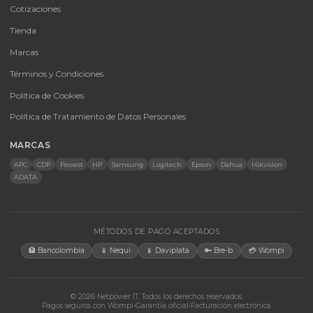
CATEGORÍAS
Baterías Para UPS
UPS y Accesorios
Infraestructura TIC
Energía Solar
Licencias
Monitores
Accesorios
CONTACTO
Bogotá, Colombia · Servicio en toda Colombia e internacional
+57 350 460 9431
aosorio@netpowerit.co
Lun-Vie 8am-6pm | Sáb 9am-1pm