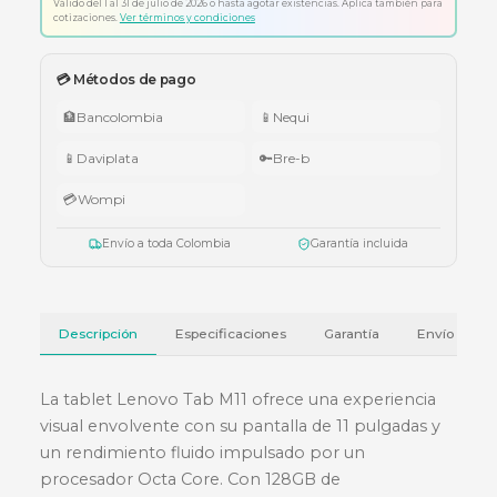
Envío a todo Colombia
🇨🇴 Promo Tricolor — Obsequio por tu compra
•
$1.000.000 – $4.999.999:
apuntador Klip Xtreme KPS-006 o K
005.
•
$5.000.000 – $9.999.999:
teclado Logitech Pebble Keys 2 K380
•
Superiores a $10.000.000:
audífonos Cubbit Studio (negro).
Válido del 1 al 31 de julio de 2026 o hasta agotar existencias. Aplica también
cotizaciones.
Ver términos y condiciones
💳 Métodos de pago
🏦
Bancolombia
📱
Nequi
📱
Daviplata
🔑
Bre-b
💳
Wompi
Envío a toda Colombia
Garantía incluida