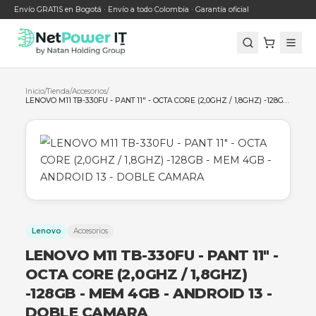
Envío GRATIS en Bogotá · Envío a todo Colombia · Garantía oficial
Inicio
/
Tienda
/
Accesorios
/
Lenovo
Accesorios
LENOVO M11 TB-330FU - PANT 11"