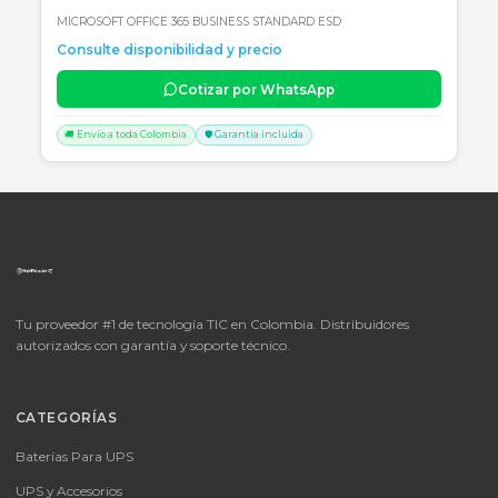
🚚 Envío a toda Colombia
🛡️ Garantía incluida
📦
Consultar precio
SKU:
LICENCIA MICROSOFT WINDOWS 11 PROFESIONAL
OEM - 64 BITS - DVD - FQC-10553
LICENCIA MICROSOFT WINDOWS 11 PROFESIONAL OEM - 64 BITS
DVD - FQC-10553
Consulte disponibilidad y precio
Cotizar por WhatsApp
🚚 Envío a toda Colombia
🛡️ Garantía incluida
📦
Consultar precio
SKU: