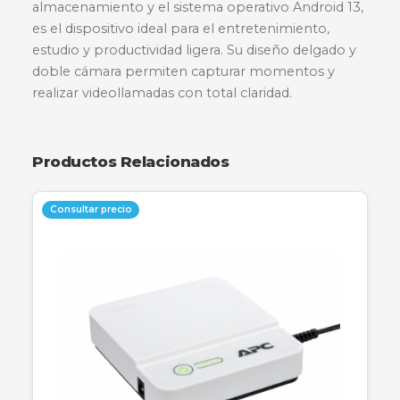
Descripción
Especificaciones
Garantía
La tablet Lenovo Tab M11 ofrece una experienc
visual envolvente con su pantalla de 11 pulgada
un rendimiento fluido impulsado por un
procesador Octa Core. Con 128GB de
almacenamiento y el sistema operativo Android
es el dispositivo ideal para el entretenimiento,
estudio y productividad ligera. Su diseño delgad
doble cámara permiten capturar momentos y
realizar videollamadas con total claridad.