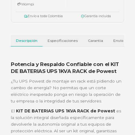
💳 Métodos de pago
🏦
Bancolombia
📱
Nequi
📱
Daviplata
🔑
Bre-b
💳
Wompi
Envío a toda Colombia
Garantía incluida
Descripción
Especificaciones
Garantía
Potencia y Respaldo Confiable con el K
DE BATERIAS UPS 1KVA RACK de Powes