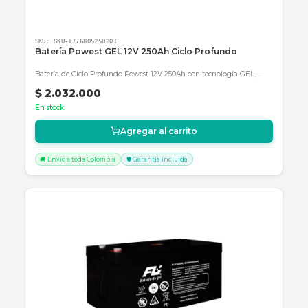
SKU:
SKU-1776804266528
BATERIA SOLAR 12V-100AH REF. FLS121000
Batería de ciclo profundo Powest 12V-100Ah ideal para sistemas
solares y respaldo de UPS con tecnología AGM de alto rendimiento
$ 783.699