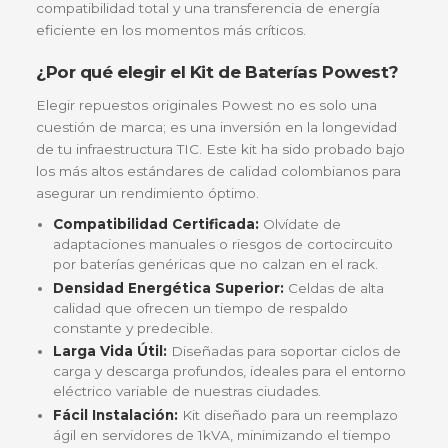
¿Tu UPS Powest de montaje en rack está pidiend
cambio de energía? No permitas que un corte
eléctrico inesperado ponga en riesgo la operación
tu empresa o la integridad de tus servidores.
El
KIT DE BATERIAS UPS 1KVA RACK de Powes
la solución integral diseñada específicamente para
devolverle la autonomía original a tus equipos de
protección eléctrica. Al ser un kit original, garantiza
compatibilidad total y una transferencia de energía
eficiente en los momentos más críticos.
¿Por qué elegir el Kit de Baterías Powe
Elegir repuestos originales Powest no es solo una
cuestión de marca; es una inversión en la longevi
de tu infraestructura TIC. Este kit ha sido probado 
los más altos estándares de calidad colombianos p