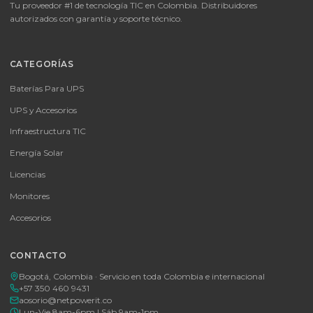
SKU:
SKU-1776805250201
Batería Powest GEL 12V 250Ah Ciclo Profundo
Batería de Ciclo Profundo Powest 12V 250Ah con tecnología GEL,
ideal para energía solar y UPS de alta autonomía.
$ 2.032.000
En stock
Agregar al carrito
🚚 Envío a toda Colombia
🛡️ Garantía incluida