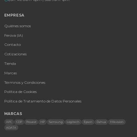
SKU:
SKU-1776805451010
Batería Powest Gel 12V 200Ah Ciclo Profundo
Batería de Gel Ciclo Profundo Powest 12V 200Ah: Alto rendimiento
larga vida útil para sistemas solares y UPS.
$ 1.665.400
En stock
Agregar al carrito
🚚 Envío a toda Colombia
🛡️ Garantía incluida