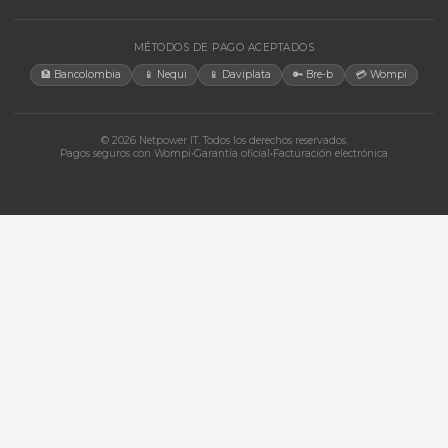
Tu proveedor #1 de tecnología TIC en Colombia. Distribuidores
autorizados con garantía y soporte técnico.
CATEGORÍAS
Baterías Para UPS
UPS y Accesorios
Infraestructura TIC
Energía Solar
Licencias