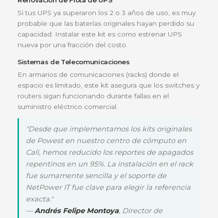
adecuada entre las celdas para evitar el
sobrecalentamiento.
¿Para quién es ideal?
Este producto es la elección obligatoria para
administradores de IT y jefes de mantenimiento q
supervisan infraestructuras críticas en Colombia. E
ideal para:
Centros de Datos:
Mantener la operatividad d
servidores de entrada y racks de comunicacione
Sector Salud:
Protección de equipos de
diagnóstico pequeños que requieren respaldo 
montaje rack.
Empresas de Seguridad:
Respaldo para
grabadores NVR y sistemas de monitoreo CCTV.
Escenarios de implementación