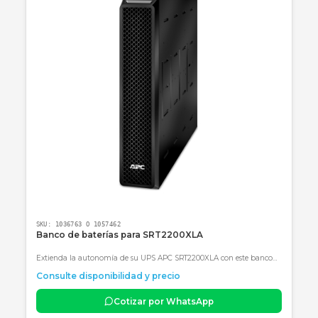
fue sumamente sencilla y el soporte de
NetPower IT fue clave para elegir la referenc
exacta."
—
Andrés Felipe Montoya
, Director de
Infraestructura, Cali (Valle del Cauca).
¿Por qué comprar en NetPower IT?
En
NetPower IT
, no solo vendemos hardware;
entregamos soluciones de continuidad operativa.
Somos expertos en el mercado colombiano y
entendemos los retos energéticos locales.
Al comprar con nosotros, obtienes asesoría técnic
especializada, facturación legal con IVA y la garantí
directa con el fabricante. Nos aseguramos de que 
kit de baterías para tu UPS de 1kVA
llegue en
perfectas condiciones y listo para instalar.