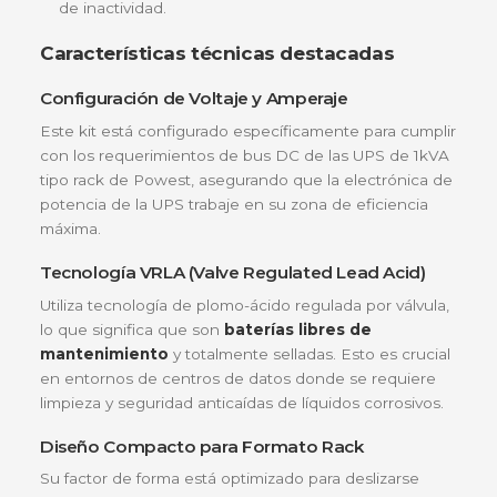
asegurar un rendimiento óptimo.
Compatibilidad Certificada:
Olvídate de
adaptaciones manuales o riesgos de cortocircui
por baterías genéricas que no calzan en el rack.
Densidad Energética Superior:
Celdas de alt
calidad que ofrecen un tiempo de respaldo
constante y predecible.
Larga Vida Útil:
Diseñadas para soportar ciclos
carga y descarga profundos, ideales para el ent
eléctrico variable de nuestras ciudades.
Fácil Instalación:
Kit diseñado para un reempl
ágil en servidores de 1kVA, minimizando el tiem
de inactividad.
Características técnicas destacadas
Configuración de Voltaje y Amperaje