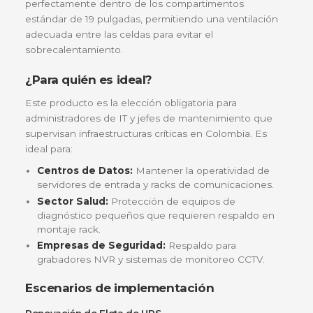
Este kit está configurado específicamente para cu
con los requerimientos de bus DC de las UPS de 
tipo rack de Powest, asegurando que la electrónic
potencia de la UPS trabaje en su zona de eficienci
máxima.
Tecnología VRLA (Valve Regulated Lead Acid
Utiliza tecnología de plomo-ácido regulada por válv
lo que significa que son
baterías libres de
mantenimiento
y totalmente selladas. Esto es cru
en entornos de centros de datos donde se requie
limpieza y seguridad anticaídas de líquidos corrosiv
Diseño Compacto para Formato Rack
Su factor de forma está optimizado para deslizarse
perfectamente dentro de los compartimentos
estándar de 19 pulgadas, permitiendo una ventilac