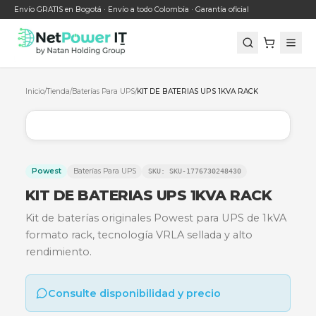
Envío GRATIS en Bogotá · Envío a todo Colombia · Garantía oficial
Inicio
/
Tienda
/
Baterías Para UPS
/
KIT DE BATERIAS UPS 1KVA RACK
Powest
Baterías Para UPS
SKU:
SKU-1776730248430
KIT DE BATERIAS UPS 1KVA RAC
Kit de baterías originales Powest para UPS de 
formato rack, tecnología VRLA sellada y alto
rendimiento.