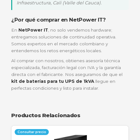
Renovación de Flota de UPS
Si tus UPS ya superaron los 2 o 3 años de uso, es
probable que las baterías originales hayan perdido
capacidad. Instalar este kit es como estrenar UPS
nueva por una fracción del costo.
Sistemas de Telecomunicaciones
En armarios de comunicaciones (racks) donde el
espacio es limitado, este kit asegura que los switc
routers sigan funcionando durante fallas en el
suministro eléctrico comercial.
"Desde que implementamos los kits original
de Powest en nuestro centro de cómputo e
Cali, hemos reducido los reportes de apaga
repentinos en un 95%. La instalación en el r