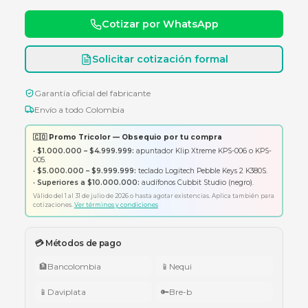
Consulte disponibilidad y precio
Cotizar por WhatsApp
Solicitar cotización formal
Garantía oficial del fabricante
Envío a todo Colombia
🇨🇴 Promo Tricolor — Obsequio por tu compra
•
$1.000.000 – $4.999.999:
apuntador Klip Xtreme KPS-006 o K
005.
•
$5.000.000 – $9.999.999:
teclado Logitech Pebble Keys 2 K380
•
Superiores a $10.000.000:
audífonos Cubbit Studio (negro).
Válido del 1 al 31 de julio de 2026 o hasta agotar existencias. Aplica también
cotizaciones.
Ver términos y condiciones