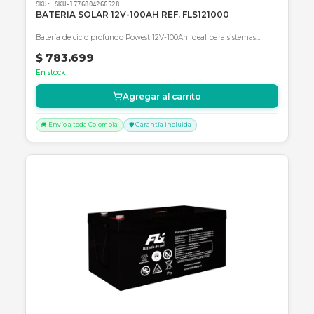
SKU:
1036763 O 1057462
Banco de baterías para SRT2200XLA
Extienda la autonomía de su UPS APC SRT2200XLA con este banc
de baterías externo de 2.2kVA y 24 meses de garantía.
Consulte disponibilidad y precio
Cotizar por WhatsApp
🚚 Envío a toda Colombia
🛡️ Garantía incluida