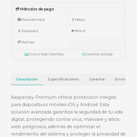
🇨🇴 Promo Tricolor — Obsequio por tu compra
•
$1.000.000 – $4.999.999:
apuntador Klip Xtreme KPS-006 o K
005.
•
$5.000.000 – $9.999.999:
teclado Logitech Pebble Keys 2 K380
•
Superiores a $10.000.000:
audífonos Cubbit Studio (negro).
Válido del 1 al 31 de julio de 2026 o hasta agotar existencias. Aplica también
cotizaciones.
Ver términos y condiciones
💳 Métodos de pago
🏦
Bancolombia
📱
Nequi
📱
Daviplata
🔑
Bre-b
💳
Wompi
Envío a toda Colombia
Garantía incluida