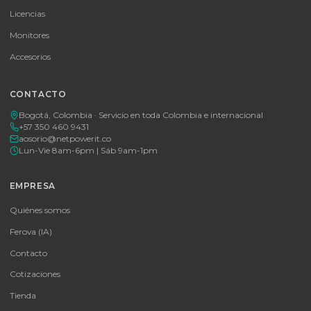
Consulte disponibilidad y precio
Cotizar por WhatsApp
🚚 Envío a toda Colombia
🛡️ Garantía incluida
Tu proveedor #1 de tecnología TIC en Colombia. Distribuidores
autorizados con garantía y soporte técnico.
CATEGORÍAS
Baterías Para UPS