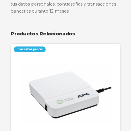
Descripción
Especificaciones
Garantía
Kaspersky Premium ofrece protección integral
para dispositivos móviles iOS y Android. Esta
solución avanzada garantiza la seguridad de tu v
digital, protegiendo contra virus, malware y siti
web peligrosos, además de optimizar el
rendimiento del sistema y proteger la privacid
tus datos personales, contraseñas y transaccio
bancarias durante 12 meses.
Productos Relacionados
Consultar precio