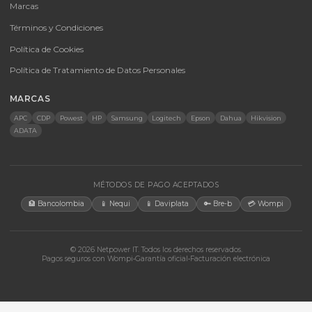
UPS y Accesorios
Infraestructura TIC
Energía Solar
Licencias
Monitores
Accesorios
CONTACTO
Bogotá, Colombia · Servicio en toda Colombia e internacional
+57 350 460 9431
aosorio@netpowerit.co
Lun-Vie 8am-6pm | Sáb 9am-1pm
EMPRESA