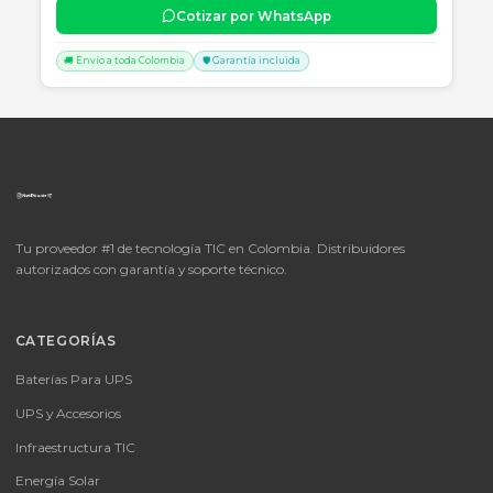
📦
Consultar precio
SKU:
LICENCIA MICROSOFT WINDOWS 11 PROFESIONAL
OEM - 64 BITS - DVD - FQC-10553
LICENCIA MICROSOFT WINDOWS 11 PROFESIONAL OEM - 64 BITS
DVD - FQC-10553
Consulte disponibilidad y precio
Cotizar por WhatsApp
🚚 Envío a toda Colombia
🛡️ Garantía incluida
📦
Consultar precio
SKU:
MICROSOFT OFFICE 365 BUSINESS STANDARD ESD
MICROSOFT OFFICE 365 BUSINESS STANDARD ESD