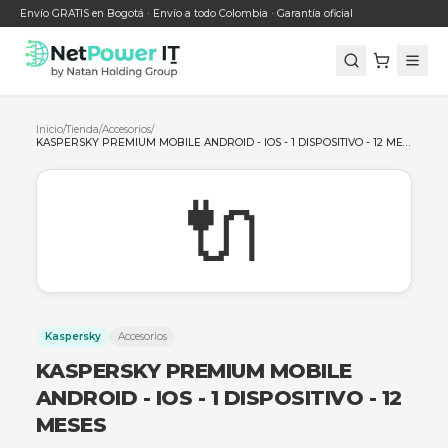
Envío GRATIS en Bogotá · Envío a todo Colombia · Garantía oficial
Inicio
/
Tienda
/
Accesorios
/
🔌
Kaspersky
Accesorios
KASPERSKY PREMIUM MOBILE