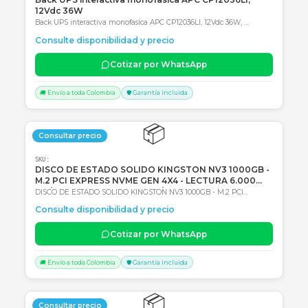
Productos Relacionados
Consultar precio
SKU:
1062967
Back UPS interactiva monofasica APC CP12036LI,
12Vdc 36W
Back UPS interactiva monofasica APC CP12036LI, 12Vdc 36W,
Entrada 120Vac, AVR, Tipo de batería: Li-Ion (Ión de litio) 2 años de
Consulte disponibilidad y precio
Garantía en Centro autorizado de servicio
Cotizar por WhatsApp
🚚 Envío a toda Colombia
🛡️ Garantía incluida