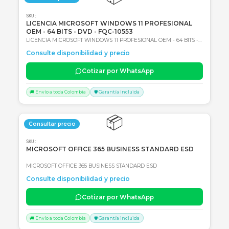
📦
Consultar precio
SKU:
DISCO DE ESTADO SOLIDO KINGSTON NV3 1000GB
M.2 PCI EXPRESS NVME GEN 4X4 - LECTURA 6.000
MB/S - ESCRITURA 4.000 MB/S
DISCO DE ESTADO SOLIDO KINGSTON NV3 1000GB - M.2 PCI
EXPRESS NVME GEN 4X4 - LECTURA 6.000 MB/S - ESCRITURA 4.0
Consulte disponibilidad y precio
MB/S
Cotizar por WhatsApp
🚚 Envío a toda Colombia
🛡️ Garantía incluida
📦
Consultar precio
SKU:
LICENCIA MICROSOFT WINDOWS 11 PROFESIONAL
OEM - 64 BITS - DVD - FQC-10553
LICENCIA MICROSOFT WINDOWS 11 PROFESIONAL OEM - 64 BITS
DVD - FQC-10553
Consulte disponibilidad y precio