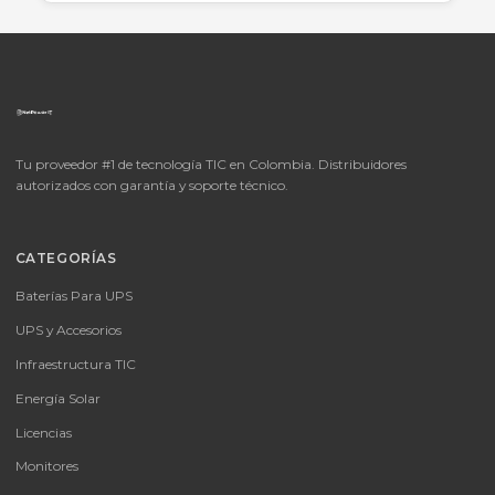
Cotizar por WhatsApp
🚚 Envío a toda Colombia
🛡️ Garantía incluida
📦
Consultar precio
SKU:
MICROSOFT OFFICE 365 BUSINESS STANDARD ESD
MICROSOFT OFFICE 365 BUSINESS STANDARD ESD
Consulte disponibilidad y precio
Cotizar por WhatsApp
🚚 Envío a toda Colombia
🛡️ Garantía incluida