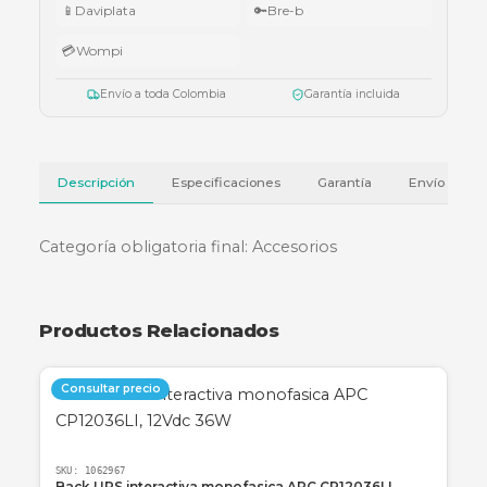
Válido del 1 al 31 de julio de 2026 o hasta agotar existencias. Aplica también
cotizaciones.
Ver términos y condiciones
💳 Métodos de pago
🏦
Bancolombia
📱
Nequi
📱
Daviplata
🔑
Bre-b
💳
Wompi
Envío a toda Colombia
Garantía incluida
Descripción
Especificaciones
Garantía
Categoría obligatoria final: Accesorios