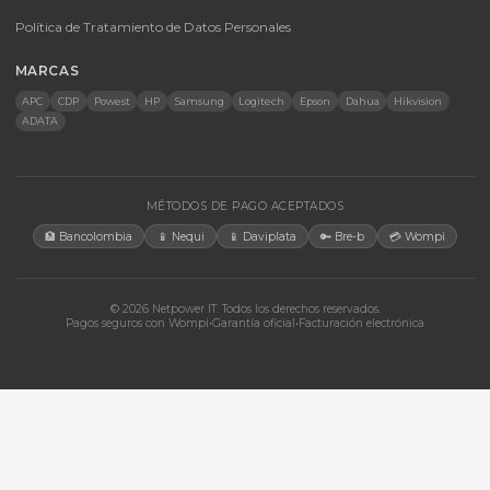
Accesorios
CONTACTO
Bogotá, Colombia · Servicio en toda Colombia e internacional
+57 350 460 9431
aosorio@netpowerit.co
Lun-Vie 8am-6pm | Sáb 9am-1pm
EMPRESA
Quiénes somos
Ferova (IA)
Contacto
Cotizaciones
Tienda