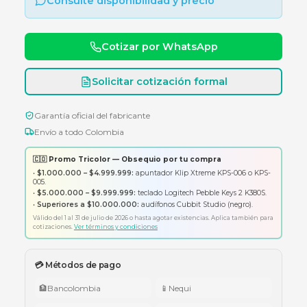
JACK CAT 6 UTP NEGRO
Consulte disponibilidad y precio
Cotizar por WhatsApp
Solicitar cotización formal
Garantía oficial del fabricante
Envío a todo Colombia
🇨🇴 Promo Tricolor — Obsequio por tu compra
•
$1.000.000 – $4.999.999:
apuntador Klip Xtreme KPS-006 o K
005.
•
$5.000.000 – $9.999.999:
teclado Logitech Pebble Keys 2 K380
•
Superiores a $10.000.000:
audífonos Cubbit Studio (negro).